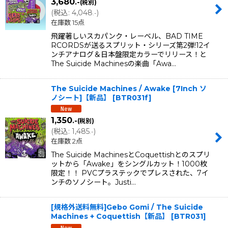
3,680
.-
(税別)
(
税込
:
4,048
)
.-
在庫数 15点
飛躍著しいスカパンク・レーベル、BAD TIME
RCORDSが送るスプリット・シリーズ第2弾!12イ
ンチアナログ＆日本盤限定カラーでリリース！と
The Suicide Machinesの楽曲「Awa…
The Suicide Machines / Awake [7Inch ソ
ノシート]【新品】
[
BTR031f
]
1,350
.-
(税別)
(
税込
:
1,485
)
.-
在庫数 2点
The Suicide MachinesとCoquettishとのスプリ
ットから「Awake」をシングルカット！1000枚
限定！！ PVCプラステックでプレスされた、7イ
ンチのソノシート。Justi…
[規格外送料無料]Gebo Gomi / The Suicide
Machines + Coquettish【新品】
[
BTR031
]