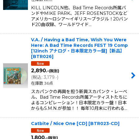
KILL LINCOLN他、Bad Time Records所属バ
ンドやMIKE PARK、JEFF ROSENSTOCKなど
アメリカ〜ロシア〜イギリス〜ブラジル！20バン
ド20曲収録、ワールドワイド…
V.A. / Having a Bad Time, Wish You Were
Here: A Bad Time Records FEST 19 Comp
[12inch アナログ・日本限定カラー盤]【新品】
[
BTR026
]
2,890
.-
(税別)
(
税込
:
3,179
)
.-
在庫数 36点
スカパンクの再興を担う新興スカパンク・レーベ
ル、Bad Time Records所属アーティストたちに
よるコンピレーション！日本限定カラー盤！日本
からもS.M.N.が参加！！ 毎年10月末に行われる…
Catbite / Nice One [CD]
[
BTR023-CD
]
1,800
.-
(税別)