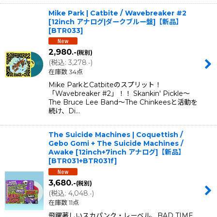
Mike Park | Catbite / Wavebreaker #2
[12inch アナログ|ダークブルー盤]【新品】
[
BTR033
]
2,980
.-
(税別)
(
税込
:
3,278
)
.-
在庫数 34点
Mike ParkとCatbiteのスプリット！
「Wavebreaker #2」！！ Skankin' Pickle〜
The Bruce Lee Band〜The Chinkeesと活動を
続け、Di…
The Suicide Machines | Coquettish /
Gebo Gomi + The Suicide Machines /
Awake [12inch+7inch アナログ]【新品】
[
BTR031+BTR031f
]
3,680
.-
(税別)
(
税込
:
4,048
)
.-
在庫数 11点
飛躍著しいスカパンク・レーベル、BAD TIME