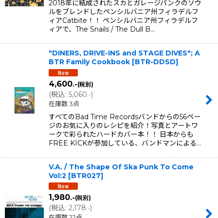
2018年に結成されたスカとガレージパンクのソウ
ルをブレンドしたペンシルバニア州フィラデルフ
ィアCatbite！！ ペンシルバニア州フィラデルフ
ィアで、The Snails / The Dull B…
"DINERS, DRIVE-INS and STAGE DIVES"; A
BTR Family Cookbook
[
BTR-DDSD
]
4,600
.-
(税別)
(
税込
:
5,060
)
.-
在庫数 3点
すべてのBad Time Recordsバンドからの56ペー
ジのお気に入りのレシピを紹介！写真とアートワ
ークで彩られたハードカバー本！！ 日本からも
FREE KICKが参加している、バンドマンによる…
V.A. / The Shape Of Ska Punk To Come
Vol:2
[
BTR027
]
1,980
.-
(税別)
(
税込
:
2,178
)
.-
在庫数 22点