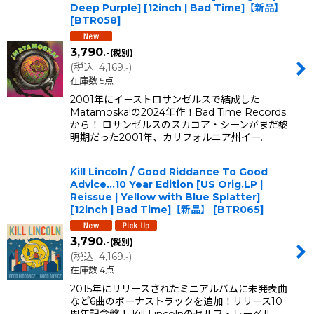
Deep Purple] [12inch | Bad Time]【新品】
[
BTR058
]
3,790
.-
(税別)
(
税込
:
4,169
)
.-
在庫数 5点
2001年にイーストロサンゼルスで結成した
Matamoska!の2024年作！Bad Time Records
から！ ロサンゼルスのスカコア・シーンがまだ黎
明期だった2001年、カリフォルニア州イー…
Kill Lincoln / Good Riddance To Good
Advice...10 Year Edition [US Orig.LP |
Reissue | Yellow with Blue Splatter]
[12inch | Bad Time]【新品】
[
BTR065
]
3,790
.-
(税別)
(
税込
:
4,169
)
.-
在庫数 4点
2015年にリリースされたミニアルバムに未発表曲
など6曲のボーナストラックを追加！リリース10
周年記念盤！ Kill Lincolnのセルフ・レーベル