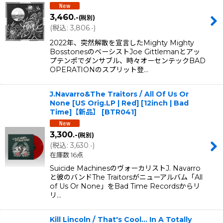
3,460
.-
(税別)
(
税込
:
3,806
)
.-
2022年、突然解散を宣言したMighty Mighty
BosstonesのベーシストJoe Gittlemanとアッ
プテンポでダンサブル、時々オーセンテックBAD
OPERATIONのスプリット登…
J.Navarro&The Traitors / All Of Us Or
None [US Orig.LP | Red] [12inch | Bad
Time]【新品】
[
BTR041
]
3,300
.-
(税別)
(
税込
:
3,630
)
.-
在庫数 16点
Suicide MachinesのヴォーカリストJ. Navarro
と彼のバンドThe Traitorsがニューアルバム「All
of Us Or None」をBad Time Recordsからリ
リ…
Kill Lincoln / That's Cool... In A Totally