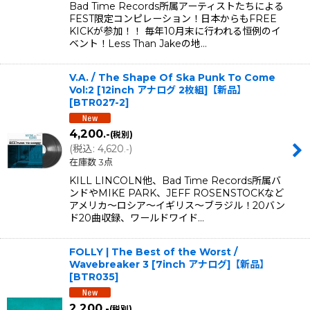
Bad Time Records所属アーティストたちによる
FEST限定コンピレーション！日本からもFREE
KICKが参加！！ 毎年10月末に行われる恒例のイ
ベント！Less Than Jakeの地…
V.A. / The Shape Of Ska Punk To Come
Vol:2 [12inch アナログ 2枚組]【新品】
[
BTR027-2
]
4,200
.-
(税別)
(
税込
:
4,620
)
.-
在庫数 3点
KILL LINCOLN他、Bad Time Records所属バ
ンドやMIKE PARK、JEFF ROSENSTOCKなど
アメリカ〜ロシア〜イギリス〜ブラジル！20バン
ド20曲収録、ワールドワイド…
FOLLY | The Best of the Worst /
Wavebreaker 3 [7inch アナログ]【新品】
[
BTR035
]
2,200
.-
(税別)