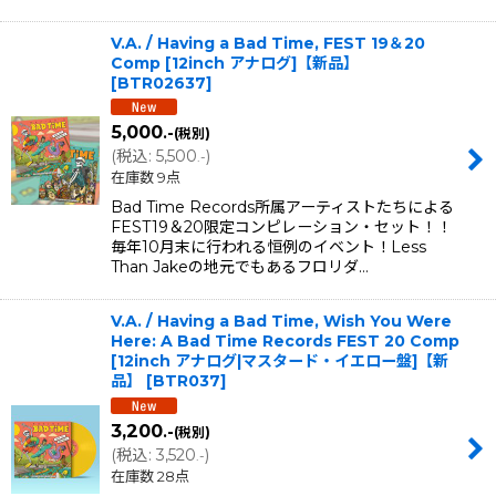
V.A. / Having a Bad Time, FEST 19＆20
Comp [12inch アナログ]【新品】
[
BTR02637
]
5,000
.-
(税別)
(
税込
:
5,500
)
.-
在庫数 9点
Bad Time Records所属アーティストたちによる
FEST19＆20限定コンピレーション・セット！！
毎年10月末に行われる恒例のイベント！Less
Than Jakeの地元でもあるフロリダ…
V.A. / Having a Bad Time, Wish You Were
Here: A Bad Time Records FEST 20 Comp
[12inch アナログ|マスタード・イエロー盤]【新
品】
[
BTR037
]
3,200
.-
(税別)
(
税込
:
3,520
)
.-
在庫数 28点