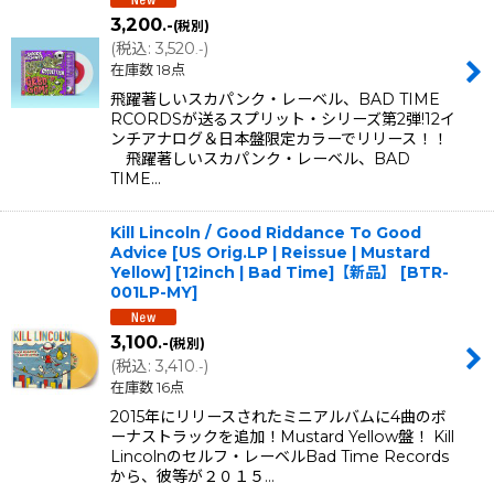
3,200
.-
(税別)
(
税込
:
3,520
)
.-
在庫数 18点
飛躍著しいスカパンク・レーベル、BAD TIME
RCORDSが送るスプリット・シリーズ第2弾!12イ
ンチアナログ＆日本盤限定カラーでリリース！！
飛躍著しいスカパンク・レーベル、BAD
TIME…
Kill Lincoln / Good Riddance To Good
Advice [US Orig.LP | Reissue | Mustard
Yellow] [12inch | Bad Time]【新品】
[
BTR-
001LP-MY
]
3,100
.-
(税別)
(
税込
:
3,410
)
.-
在庫数 16点
2015年にリリースされたミニアルバムに4曲のボ
ーナストラックを追加！Mustard Yellow盤！ Kill
Lincolnのセルフ・レーベルBad Time Records
から、彼等が２０１５…