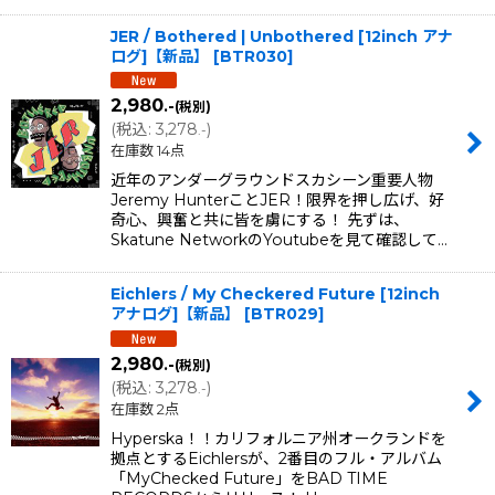
JER / Bothered | Unbothered [12inch アナ
ログ]【新品】
[
BTR030
]
2,980
.-
(税別)
(
税込
:
3,278
)
.-
在庫数 14点
近年のアンダーグラウンドスカシーン重要人物
Jeremy HunterことJER！限界を押し広げ、好
奇心、興奮と共に皆を虜にする！ 先ずは、
Skatune NetworkのYoutubeを見て確認して…
Eichlers / My Checkered Future [12inch
アナログ]【新品】
[
BTR029
]
2,980
.-
(税別)
(
税込
:
3,278
)
.-
在庫数 2点
Hyperska！！カリフォルニア州オークランドを
拠点とするEichlersが、2番目のフル・アルバム
「MyChecked Future」をBAD TIME