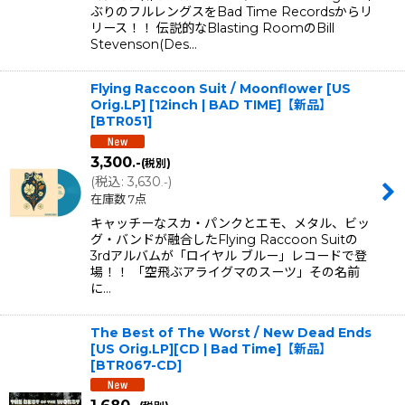
ぶりのフルレングスをBad Time Recordsからリ
リース！！ 伝説的なBlasting RoomのBill
Stevenson(Des…
Flying Raccoon Suit / Moonflower [US
Orig.LP] [12inch | BAD TIME]【新品】
[
BTR051
]
3,300
.-
(税別)
(
税込
:
3,630
)
.-
在庫数 7点
キャッチーなスカ・パンクとエモ、メタル、ビッ
グ・バンドが融合したFlying Raccoon Suitの
3rdアルバムが「ロイヤル ブルー」レコードで登
場！！ 「空飛ぶアライグマのスーツ」その名前
に…
The Best of The Worst / New Dead Ends
[US Orig.LP][CD | Bad Time]【新品】
[
BTR067-CD
]