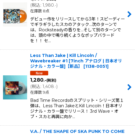
(
税込
:
1,980
)
.-
在庫数 8点
デビュー作をリリースしてから3年！スピーディー
でギラギラしたスカのアタック...次のターンで
は、Rocksteadyの香りを...そして別のターンで
は、頭の中で鳴り続くようなポップバラード
を！！ セ…
Less Than Jake | Kill Lincoln /
Wavebreaker #1 [7inch アナログ | 日本オリ
ジナル・カラー盤]【新品】
[
1138-0051
]
1,280
.-
(税別)
(
税込
:
1,408
)
.-
在庫数 9点
Bad Time Recordsのスプリット・シリーズ第１
弾は、Less Than JakeとKill Lincoln！日本オリ
ジナル・カラー盤でリリース！ 3rd Wave・オ
ブ・スカと再興に向か…
V.A. / THE SHAPE OF SKA PUNK TO COME