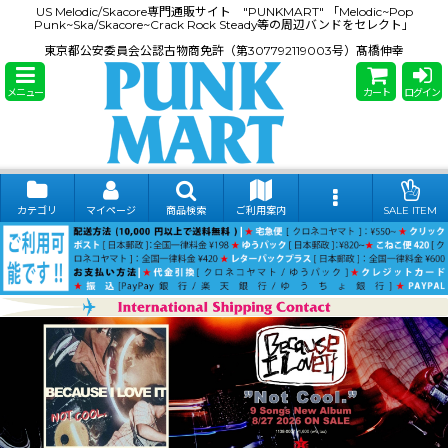
US Melodic/Skacore専門通販サイト "PUNKMART" 「Melodic~Pop
Punk~Ska/Skacore~Crack Rock Steady等の周辺バンドをセレクト」
東京都公安委員会公認古物商免許（第307792119003号）髙橋伸幸
メニュー
カート
ログイン
カテゴリ
マイページ
商品検索
ご利用案内
SALE ITEM