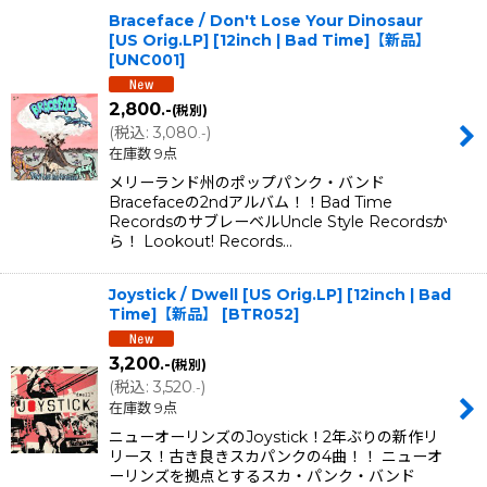
Braceface / Don't Lose Your Dinosaur
[US Orig.LP] [12inch | Bad Time]【新品】
[
UNC001
]
2,800
.-
(税別)
(
税込
:
3,080
)
.-
在庫数 9点
メリーランド州のポップパンク・バンド
Bracefaceの2ndアルバム！！Bad Time
RecordsのサブレーベルUncle Style Recordsか
ら！ Lookout! Records…
Joystick / Dwell [US Orig.LP] [12inch | Bad
Time]【新品】
[
BTR052
]
3,200
.-
(税別)
(
税込
:
3,520
)
.-
在庫数 9点
ニューオーリンズのJoystick！2年ぶりの新作リ
リース！古き良きスカパンクの4曲！！ ニューオ
ーリンズを拠点とするスカ・パンク・バンド