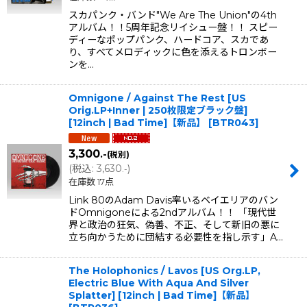
スカパンク・バンド"We Are The Union"の4th
アルバム！！5周年記念リイシュー盤！！ スピー
ディーなポップパンク、ハードコア、スカであ
り、すべてメロディックに色を添えるトロンボー
ンを…
Omnigone / Against The Rest [US
Orig.LP+Inner | 250枚限定ブラック盤]
[12inch | Bad Time]【新品】
[
BTR043
]
3,300
.-
(税別)
(
税込
:
3,630
)
.-
在庫数 17点
Link 80のAdam Davis率いるベイエリアのバン
ドOmnigoneによる2ndアルバム！！ 「現代世
界と政治の狂気、偽善、不正、そして新旧の悪に
立ち向かうために団結する必要性を指し示す」A…
The Holophonics / Lavos [US Org.LP,
Electric Blue With Aqua And Silver
Splatter] [12inch | Bad Time]【新品】