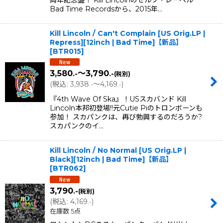
Bad Time Recordsから、2015年…
Kill Lincoln / Can't Complain [US Orig.LP |
Repress][12inch | Bad Time]【新品】
[
BTR015
]
3,580
～3,790
.-
.-
(税別)
(
税込
:
3,938
～4,169
)
.-
.-
『4th Wave Of Ska』！USスカバンド Kill
Lincoln本邦初登場!!元Cutie Piのトロンボーンも
参加！ スカパンクは、再び勃興するのだろうか?
スカパンクのイ…
Kill Lincoln / No Normal [US Orig.LP |
Black][12inch | Bad Time]【新品】
[
BTR062
]
3,790
.-
(税別)
(
税込
:
4,169
)
.-
在庫数 5点