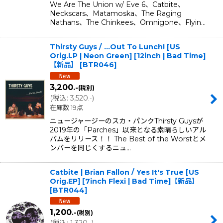
We Are The Union w/ Eve 6、Catbite、
Neckscars、Matamoska、The Raging
Nathans、The Chinkees、Omnigone、Flyin…
Thirsty Guys / .​.​.​Out To Lunch! [US
Orig.LP | Neon Green] [12inch | Bad Time]
【新品】
[
BTR046
]
3,200
.-
(税別)
(
税込
:
3,520
)
.-
在庫数 19点
ニュージャージーのスカ・パンクThirsty Guysが
2019年の「Parches」以来となる素晴らしいアル
バムをリリース！！ The Best of the Worstとメ
ンバーを同じくするニュ…
Catbite | Brian Fallon / Yes It's True [US
Orig.EP] [7inch Flexi | Bad Time]【新品】
[
BTR044
]
1,200
.-
(税別)