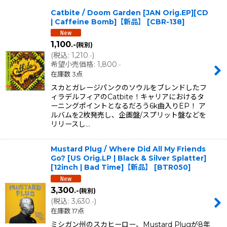
Catbite / Doom Garden [JAN Orig.EP][CD
並び順
:
| Caffeine Bomb]【新品】
[
CBR-138
]
1,100
.-
(税別)
絞り込む
(
税込
:
1,210
)
.-
希望小売価格
:
1,800
.-
在庫数 3点
スカとガレージパンクのソウルをブレンドしたフ
ィラデルフィアのCatbite！キャリアにおけるタ
ーニングポイントとなるだろう6k曲入りEP！ ア
ルバムを2枚発売し、企画盤/スプリット盤などを
リリースし…
Mustard Plug / Where Did All My Friends
Go? [US Orig.LP | Black & Silver Splatter]
[12inch | Bad Time]【新品】
[
BTR050
]
3,300
.-
(税別)
(
税込
:
3,630
)
.-
在庫数 17点
ミシガン州のスカヒーロー、Mustard Plugが8年