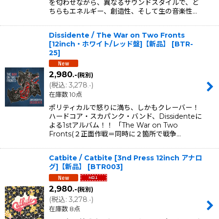
を匂わせながら、異なるサウンドスタイルで、ど
ちらもエネルギー、創造性、そして生の音楽性…
Dissidente ‎/ The War on Two Fronts
[12inch・ホワイト/レッド盤]【新品】
[
BTR-
25
]
2,980
.-
(税別)
(
税込
:
3,278
)
.-
在庫数 10点
ポリティカルで怒りに満ち、しかもクレーバー！
ハードコア・スカパンク・バンド、Dissidenteに
よる1stアルバム！！ 「The War on Two
Fronts(２正面作戦＝同時に２箇所で戦争…
Catbite / Catbite [3nd Press 12inch アナロ
グ]【新品】
[
BTR003
]
2,980
.-
(税別)
(
税込
:
3,278
)
.-
在庫数 8点