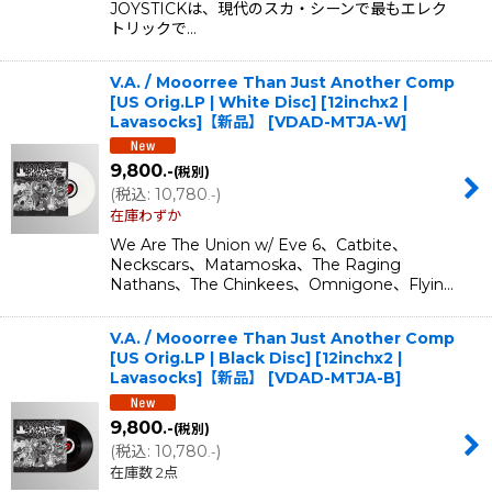
JOYSTICKは、現代のスカ・シーンで最もエレク
トリックで…
V.A. / Mooorree Than Just Another Comp
[US Orig.LP | White Disc] [12inchx2 |
Lavasocks]【新品】
[
VDAD-MTJA-W
]
9,800
.-
(税別)
(
税込
:
10,780
)
.-
在庫わずか
We Are The Union w/ Eve 6、Catbite、
Neckscars、Matamoska、The Raging
Nathans、The Chinkees、Omnigone、Flyin…
V.A. / Mooorree Than Just Another Comp
[US Orig.LP | Black Disc] [12inchx2 |
Lavasocks]【新品】
[
VDAD-MTJA-B
]
9,800
.-
(税別)
(
税込
:
10,780
)
.-
在庫数 2点