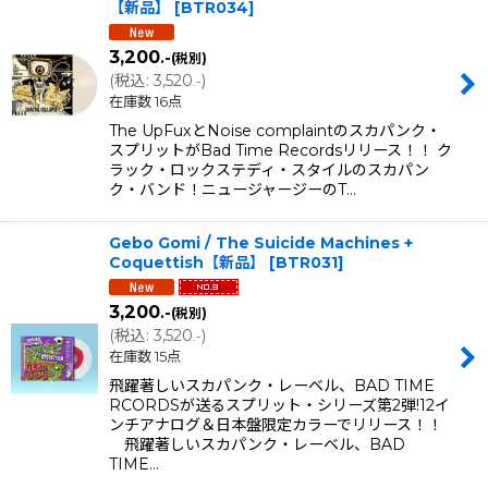
【新品】
[
BTR034
]
3,200
.-
(税別)
(
税込
:
3,520
)
.-
在庫数 16点
The UpFuxとNoise complaintのスカパンク・
スプリットがBad Time Recordsリリース！！ ク
ラック・ロックステディ・スタイルのスカパン
ク・バンド！ニュージャージーのT…
Gebo Gomi / The Suicide Machines +
Coquettish【新品】
[
BTR031
]
3,200
.-
(税別)
(
税込
:
3,520
)
.-
在庫数 15点
飛躍著しいスカパンク・レーベル、BAD TIME
RCORDSが送るスプリット・シリーズ第2弾!12イ
ンチアナログ＆日本盤限定カラーでリリース！！
飛躍著しいスカパンク・レーベル、BAD
TIME…