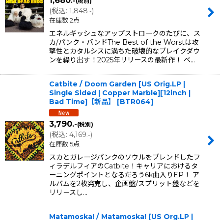
1,680
.-
(税別)
(
税込
:
1,848
)
.-
在庫数 2点
エネルギッシュなアップストロークのたびに、ス
カ/パンク・バンドThe Best of the Worstは攻
撃性とカタルシスに満ちた破壊的なブレイクダウ
ンを繰り出す！2025年リリースの最新作！ ベ…
Catbite / Doom Garden [US Orig.LP |
Single Sided | Copper Marble][12inch |
Bad Time]【新品】
[
BTR064
]
3,790
.-
(税別)
(
税込
:
4,169
)
.-
在庫数 5点
スカとガレージパンクのソウルをブレンドしたフ
ィラデルフィアのCatbite！キャリアにおけるタ
ーニングポイントとなるだろう6k曲入りEP！ ア
ルバムを2枚発売し、企画盤/スプリット盤などを
リリースし…
Matamoska! / Matamoska! [US Org.LP |