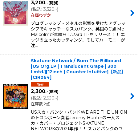
3,200
.-
(税別)
(
税込
:
3,520
)
.-
在庫わずか
プログレッシブ・メタルの影響を受けたアグレッ
シブでキャッチーなスカパンク、英国のCall Me
Malcolmが素晴らしい3rd LPをリリース！！ エ
ッジの立ったカッティング、そしてハーモニーが
注…
Skatune Network / Burn The Billboard
[US Org.LP | Translucent Grape | 300
Lmtd.][12inch | Counter Intuitive]【新品】
[
CIR064
]
2,300
.-
(税別)
(
税込
:
2,530
)
.-
在庫数 2点
USスカ・パンク・バンドWE ARE THE UNION
のトロンボーン奏者Jeremy Hunterの一人ス
カ・カバー・プロジェクトSKATUNE
NETWORKの2021年作！！ スカとパンクのユ…