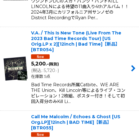
ワシントンDCのスカ・パンク・バンドKILL
LINCOLNによる待望の11曲入り4thアルバム！！
2024年3月にカリフォルニア州サンノゼの
District RecordingでRyan Per…
V.A. / This Is New Tone (Live From The
2023 Bad Time Records Tour) [US
Orig.LP x 2][12inch | Bad Time]【新品】
[
BTR054
]
5,200
.-
(税別)
(
税込
:
5,720
)
.-
在庫数 5点
Bad Time Records所属Catbite、WE ARE
THE Union、Kill Lincoln等によるライブ・コン
ピレーション！2枚組、ポスター付き！そして初
回入荷分のみKill Li…
Call Me Malcolm / Echoes & Ghost [US
Org.LP][12inch | BAD TIME]【新品】
[
BTR055
]