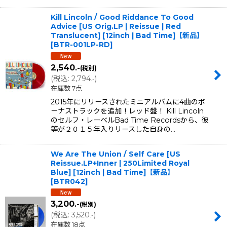
Kill Lincoln / Good Riddance To Good
Advice [US Orig.LP | Reissue | Red
Translucent] [12inch | Bad Time]【新品】
[
BTR-001LP-RD
]
2,540
.-
(税別)
(
税込
:
2,794
)
.-
在庫数 7点
2015年にリリースされたミニアルバムに4曲のボ
ーナストラックを追加！レッド盤！ Kill Lincoln
のセルフ・レーベルBad Time Recordsから、彼
等が２０１５年入りリースした自身の…
We Are The Union / Self Care [US
Reissue.LP+Inner | 250Limited Royal
Blue] [12inch | Bad Time]【新品】
[
BTR042
]
3,200
.-
(税別)
(
税込
:
3,520
)
.-
在庫数 18点