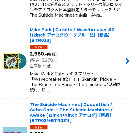
RCORDSが送るスプリット・シリーズ第2弾!12イ
ンチアナログ＆日本盤限定カラーでリリース！と
The Suicide Machinesの楽曲「Awa…
Mike Park | Catbite / Wavebreaker #2
[12inch アナログ|ダークブルー盤]【新品】
[
BTR033
]
2,980
.-
(税別)
(
税込
:
3,278
)
.-
在庫数 36点
Mike ParkとCatbiteのスプリット！
「Wavebreaker #2」！！ Skankin' Pickle〜
The Bruce Lee Band〜The Chinkeesと活動を
続け、Di…
The Suicide Machines | Coquettish /
Gebo Gomi + The Suicide Machines /
Awake [12inch+7inch アナログ]【新品】
[
BTR031+BTR031f
]