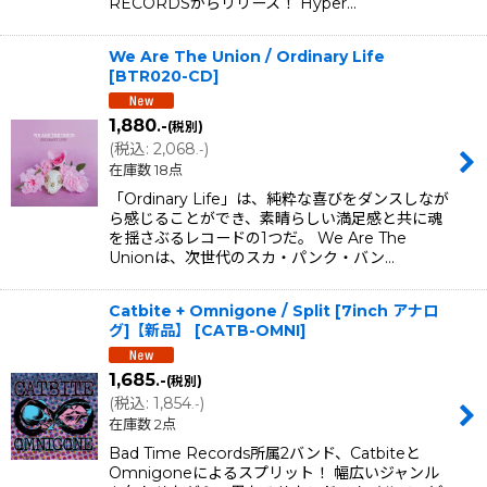
RECORDSからリリース！ Hyper…
We Are The Union / Ordinary Life
[
BTR020-CD
]
1,880
.-
(税別)
(
税込
:
2,068
)
.-
在庫数 18点
「Ordinary Life」は、純粋な喜びをダンスしなが
ら感じることができ、素晴らしい満足感と共に魂
を揺さぶるレコードの1つだ。 We Are The
Unionは、次世代のスカ・パンク・バン…
Catbite + Omnigone / Split [7inch アナロ
グ]【新品】
[
CATB-OMNI
]
1,685
.-
(税別)
(
税込
:
1,854
)
.-
在庫数 2点
Bad Time Records所属2バンド、Catbiteと
Omnigoneによるスプリット！ 幅広いジャンル