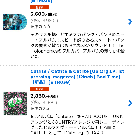
[
BTR036
]
3,600
.-
(税別)
(
税込
:
3,960
)
.-
在庫数 17点
テキサスを拠点とするスカパンク・バンドのニュ
ー・アルバム！スピード感のあるスケート・パン
クの要素が散りばめられたSKAサウンド！！ The
Holophonicsのフルカバーアルバムの幾つかを聞
いた…
Catfite / Catfite & Catlite [US Org.LP, 1st
pressing, magenta] [12inch | Bad Time]
【新品】
[
BTR038
]
2,880
.-
(税別)
(
税込
:
3,168
)
.-
在庫数 2点
1stアルバム「Catbite」をHARDCORE PUNK
アレンジとCOUNTRYアレンジで再レコーディン
グしたセルフカヴァー・アルバム！！ A面に
CATFITEとして「Catbite」のHARD…