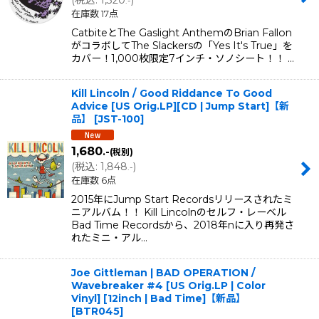
(
税込
:
1,320
)
.-
在庫数 17点
CatbiteとThe Gaslight AnthemのBrian Fallon
がコラボしてThe Slackersの「Yes It's True」を
カバー！1,000枚限定7インチ・ソノシート！！ …
Kill Lincoln / Good Riddance To Good
Advice [US Orig.LP][CD | Jump Start]【新
品】
[
JST-100
]
1,680
.-
(税別)
(
税込
:
1,848
)
.-
在庫数 6点
2015年にJump Start Recordsリリースされたミ
ニアルバム！！ Kill Lincolnのセルフ・レーベル
Bad Time Recordsから、2018年nに入り再発さ
れたミニ・アル…
Joe Gittleman | BAD OPERATION /
Wavebreaker #4 [US Orig.LP | Color
Vinyl] [12inch | Bad Time]【新品】
[
BTR045
]