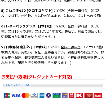
枚、又はTシャツ1枚、又はDVD1本まで。先払い。ポストへの投函)
5) こねこ便420 [クロネコヤマト]：
￥420
[全国一律料金]
（CD2
枚、又はTシャツ1枚、又はDVD1本まで。先払い。ポストへの投函)
6) レターパックプラス [日本郵政]：
￥600
[全国一律料金]
（CD6
枚、又はTシャツ3枚、又はDVD4本まで。先払い。対面でお届けし、
受領印または署名をいただきます。)
7) 日本郵便 定形外 [日本郵政]：
￥510
[全国一律料金]
（アナログ盤1
枚購入専用。先払い。保証、追跡番号ナシ。到着日時の指定ナシ。郵
便受箱へ配達。郵便受箱に入らない場合は、不在配達通知書を差し入
れた上で、配達を行う郵便局へ持ち戻ります。)
お支払い方法(クレジットカード対応)