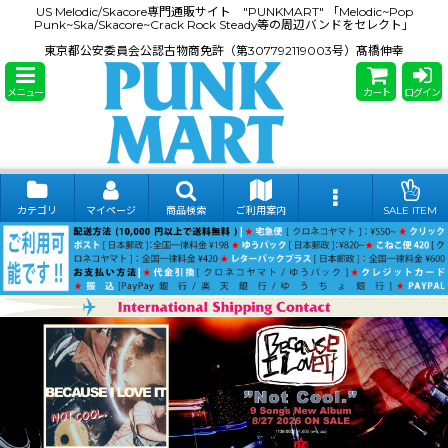
US Melodic/Skacore専門通販サイト "PUNKMART" 「Melodic~Pop
Punk~Ska/Skacore~Crack Rock Steady等の周辺バンドをセレクト」
東京都公安委員会公認古物商免許（第307792119003号）髙橋伸幸
メニュー
カート
ログイン
カテゴリ
マイページ
商品検索
ご利用案内
SALE ITEM