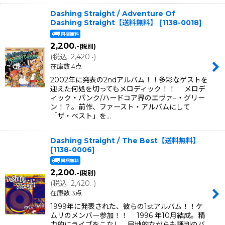
Dashing Straight / Adventure Of
Dashing Straight【送料無料】
[
1138-0018
]
2,200
.-
(税別)
(
税込
:
2,420
)
.-
在庫数 4点
2002年に発表の2ndアルバム！！多彩なゲストを
迎えた何処を切ってもメロディック！！ メロデ
ィック・パンク/ハードコア界のエヴァ−・グリー
ン！？。前作、ファースト・アルバムにして
「ザ・ベスト」を…
Dashing Straight / The Best【送料無料】
[
1138-0006
]
2,200
.-
(税別)
(
税込
:
2,420
)
.-
在庫数 3点
1999年に発表された、彼らの1stアルバム！！ケ
ムリのメンバー参加！！ 1996 年10月結成。精
力的にライブをこなし、局地的ながらも評判のバ