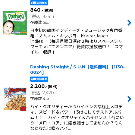
840
.-
並び順
:
(税別)
(
税込
:
924
)
.-
在庫数 5点
絞り込む
日本初の韓国インディーズ・ミュージック専門番
組「ノムノム・キッポヨ Korea×Japan
Indies」（毎週月曜日深夜２時よりスペースシャ
ワーＴｖにてオンエア）絶賛応援放送中！「スマ
イル」収録！ …
Dashing Straight / S.U.N【送料無料】
[
1138-
0024
]
2,200
.-
(税別)
(
税込
:
2,420
)
.-
在庫数 4点
ハイ・クオリティーかつハイセンスな極上メロデ
ィ、スピード＆パワー！3rdにしてラストアルバ
ム！！ ハイ・クオリティ＆ハイセンス！俗にい
う「メロ・コア」に飽き飽きしてませんか？そん
なあなたに贈るハイ…