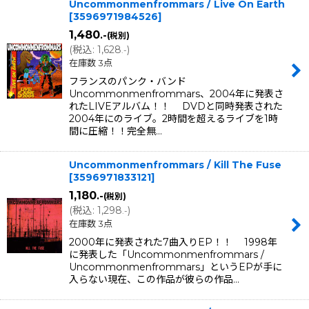
Uncommonmenfrommars / Live On Earth
[
3596971984526
]
1,480
.-
(税別)
(
税込
:
1,628
)
.-
在庫数 3点
フランスのパンク・バンド
Uncommonmenfrommars、2004年に発表さ
れたLIVEアルバム！！ DVDと同時発表された
2004年にのライブ。2時間を超えるライブを1時
間に圧縮！！完全無…
Uncommonmenfrommars / Kill The Fuse
[
3596971833121
]
1,180
.-
(税別)
(
税込
:
1,298
)
.-
在庫数 3点
2000年に発表された7曲入りEP！！ 1998年
に発表した「Uncommonmenfrommars /
Uncommonmenfrommars」というEPが手に
入らない現在、この作品が彼らの作品…