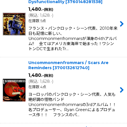
Dysfunctionality
[
3760148281538
]
1,480
.-
(税別)
(
税込
:
1,628
)
.-
在庫数 5点
フランス・パンクロック・シーン代表、2010年来
日も記憶に新しい、
Uncommonmenfrommarsが渾身の4thアルバ
ム!! 全てはアメリカ東海岸で始まった！ワシン
トンDCで生まれたTr…
Uncommonmenfrommars / Scars Are
Reminders
[
3700132612740
]
1,480
.-
(税別)
(
税込
:
1,628
)
.-
在庫数 4点
ヨーロッパのパンクロック・シーン代表、人気も
絶好調の怪物バンド
Uncommonmenfrommarsの3rdアルバム！！
名プロデューサー、Ryan Greenによるプロデュ
ース作！！ フランスのパ…