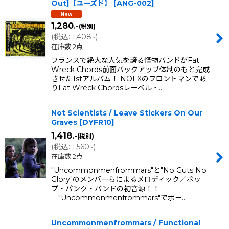
Out]【ユーズド】
[
ANG-002
]
並び順
:
1,280
.-
(税別)
(
税込
:
1,408
)
.-
絞り込む
在庫数 2点
フランスで絶大な人気を誇る怪物バンドがFat
Wreck Chords前面バックアップ体制のもと完成
させた1stアルバム！ NOFXのフロントマンであ
りFat Wreck Chordsレーベル・…
Not Scientists / Leave Stickers On Our
Graves
[
DYFR10
]
1,418
.-
(税別)
(
税込
:
1,560
)
.-
在庫数 2点
"Uncommonmenfrommars"と"No Guts No
Glory"のメンバーらによるメロディック／ポッ
プ・パンク・バンドの初音源！！
"Uncommonmenfrommars"でボー…
Uncommonmenfrommars / Functional