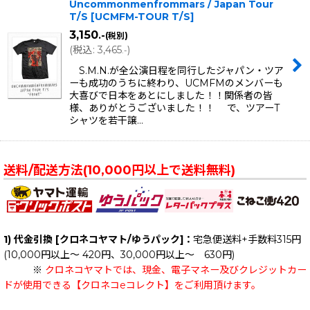
Uncommonmenfrommars / Japan Tour
T/S
[
UCMFM-TOUR T/S
]
3,150
.-
(税別)
(
税込
:
3,465
)
.-
S.M.N.が全公演日程を同行したジャパン・ツア
ーも成功のうちに終わり、UCMFMのメンバーも
大喜びで日本をあとにしました！！関係者の皆
様、ありがとうございました！！ で、ツアーT
シャツを若干譲…
送料/配送方法(10,000円以上で送料無料)
1) 代金引換 [クロネコヤマト/ゆうパック]：
宅急便送料+手数料315円
(10,000円以上～ 420円、30,000円以上～ 630円)
※
クロネコヤマトでは、現金、電子マネー及びクレジットカー
ドが使用できる【クロネコeコレクト】をご利用頂けます。