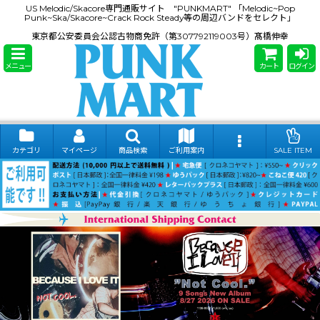
US Melodic/Skacore専門通販サイト "PUNKMART" 「Melodic~Pop
Punk~Ska/Skacore~Crack Rock Steady等の周辺バンドをセレクト」
東京都公安委員会公認古物商免許（第307792119003号）髙橋伸幸
メニュー
カート
ログイン
カテゴリ
マイページ
商品検索
ご利用案内
SALE ITEM