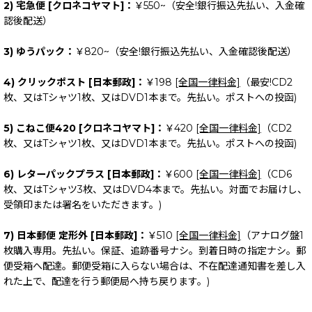
2) 宅急便 [クロネコヤマト]：
￥550~（安全!銀行振込先払い、入金確
認後配送）
3) ゆうパック：
￥820~（安全!銀行振込先払い、入金確認後配送）
4) クリックポスト [日本郵政]：
￥198
[全国一律料金]
（最安!CD2
枚、又はTシャツ1枚、又はDVD1本まで。先払い。ポストへの投函)
5) こねこ便420 [クロネコヤマト]：
￥420
[全国一律料金]
（CD2
枚、又はTシャツ1枚、又はDVD1本まで。先払い。ポストへの投函)
6) レターパックプラス [日本郵政]：
￥600
[全国一律料金]
（CD6
枚、又はTシャツ3枚、又はDVD4本まで。先払い。対面でお届けし、
受領印または署名をいただきます。)
7) 日本郵便 定形外 [日本郵政]：
￥510
[全国一律料金]
（アナログ盤1
枚購入専用。先払い。保証、追跡番号ナシ。到着日時の指定ナシ。郵
便受箱へ配達。郵便受箱に入らない場合は、不在配達通知書を差し入
れた上で、配達を行う郵便局へ持ち戻ります。)