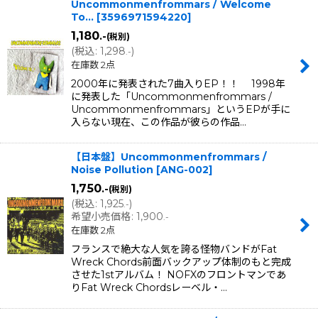
Uncommonmenfrommars / Welcome
To...
[
3596971594220
]
1,180
.-
(税別)
(
税込
:
1,298
)
.-
在庫数 2点
2000年に発表された7曲入りEP！！ 1998年
に発表した「Uncommonmenfrommars /
Uncommonmenfrommars」というEPが手に
入らない現在、この作品が彼らの作品…
【日本盤】Uncommonmenfrommars /
Noise Pollution
[
ANG-002
]
1,750
.-
(税別)
(
税込
:
1,925
)
.-
希望小売価格
:
1,900
.-
在庫数 2点
フランスで絶大な人気を誇る怪物バンドがFat
Wreck Chords前面バックアップ体制のもと完成
させた1stアルバム！ NOFXのフロントマンであ
りFat Wreck Chordsレーベル・…