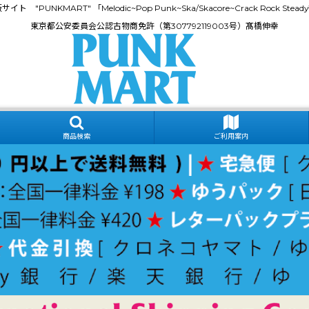
門通販サイト "PUNKMART" 「Melodic~Pop Punk~Ska/Skacore~Crack Rock
東京都公安委員会公認古物商免許（第307792119003号）髙橋伸幸
商品検索
ご利用案内