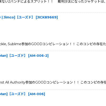
れる事の出来ない2バンドによるスプリット！！ 裁判沙汰になったジャケット
[CD | Jimco]【ユーズド】
[
JICK89669
]
 Skankin' Pickle, Sublime参加のGOODコンピレーション！！ このコンピ
sian Man]【ユーズド】
[
AM-006-2
]
nkees、Against All Authority参加のGOODコンピレーション！！ このコン
sian Man]【ユーズド】
[
AM-006
]