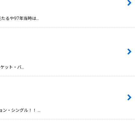
ピの存在たるや97年当時は…
初期ジャケット・バ…
ピレーション・シングル！！ …