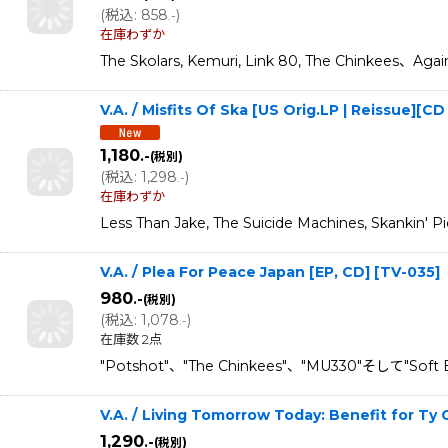
(
税込
:
858
)
.-
在庫わずか
The Skolars, Kemuri, Link 80, The Chi
V.A. / Misfits Of Ska [US Orig.LP | Reissue][
1,180
.-
(税別)
(
税込
:
1,298
)
.-
在庫わずか
Less Than Jake, The Suicide Machines, Sk
V.A. / Plea For Peace Japan [EP, CD]
[
TV-035
]
980
.-
(税別)
(
税込
:
1,078
)
.-
在庫数 2点
"Potshot"、"The Chinkees"、"MU330"そして"S
V.A. / Living Tomorrow Today: Benefit for Ty
1,290
.-
(税別)