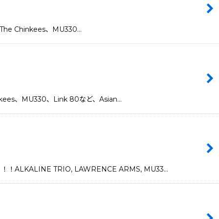
he Chinkees、MU330…
s、MU330、Link 80など、Asian…
INE TRIO, LAWRENCE ARMS, MU33…