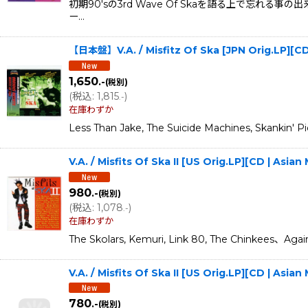
初期90'sの3rd Wave Of Skaを語る上で忘
ー…
【日本盤】V.A. / Misfitz Of Ska [JPN Orig.LP]
1,650
.-
(税別)
(
税込
:
1,815
)
.-
在庫わずか
Less Than Jake, The Suicide Machines,
V.A. / Misfits Of Ska II [US Orig.LP][CD | A
980
.-
(税別)
(
税込
:
1,078
)
.-
在庫わずか
The Skolars, Kemuri, Link 80, The Chi
V.A. / Misfits Of Ska II [US Orig.LP][CD | A
780
.-
(税別)