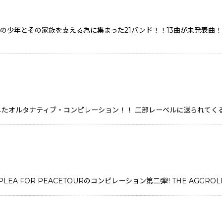
才の少年とその家族を支える為に集まった21バンド！！13曲が未発表
sters"等が参加したオルタナティブ・コンピレーション！！ 二部レーベルに送られ
るPLEA FOR PEACETOURのコンピレーション第二弾!! THE AGGROL