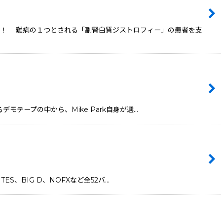
曲！！ 難病の１つとされる「副腎白質ジストロフィー」の患者を支
てくるデモテープの中から、Mike Park自身が選…
ITES、BIG D、NOFXなど全52バ…