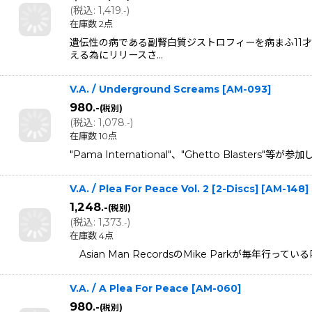
(
税込
:
1,419
)
.-
在庫数 2点
遺伝性の病である副腎白質ジストロフィーを病まふ11
える為にリリースさ…
V.A. / Underground Screams
[
AM-093
]
980
.-
(税別)
(
税込
:
1,078
)
.-
在庫数 10点
"Pama International"、"Ghetto Bla
V.A. / Plea For Peace Vol. 2 [2-Discs]
[
AM-148
]
1,248
.-
(税別)
(
税込
:
1,373
)
.-
在庫数 4点
Asian Man RecordsのMike Parkが毎年行ってい
V.A. / A Plea For Peace
[
AM-060
]
980
.-
(税別)