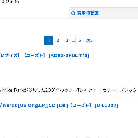
になります。
表示順変更
1
2
3
...
5
次
»
1 T/S【Mサイズ】【ユーズド】
[
ADRZ-SKUL T/S
]
 Anywere & Mike Parkが参加した2001年のツアーTシャツ！！ カラー：ブラ
絞り込む
! / Nerds [US Orig.LP][CD | Dill]【ユーズド】
[
DILL007
]