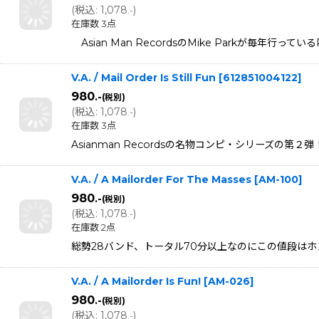
(
税込
:
1,078
)
.-
在庫数 3点
Asian Man RecordsのMike Parkが毎年行っているP
V.A. / Mail Order Is Still Fun
[
612851004122
]
980
.-
(税別)
(
税込
:
1,078
)
.-
在庫数 3点
Asianman Recordsの名物コンピ・シリーズの第２弾！
V.A. / A Mailorder For The Masses
[
AM-100
]
980
.-
(税別)
(
税込
:
1,078
)
.-
在庫数 2点
総勢28バンド、トータル70分以上なのにこの値段はホントに驚
V.A. / A Mailorder Is Fun!
[
AM-026
]
980
.-
(税別)
(
税込
:
1,078
)
.-