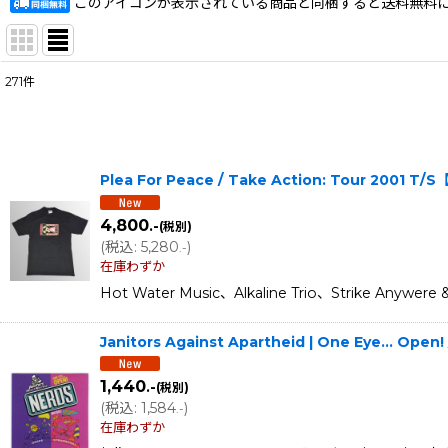
このアイコンが表示されている商品と同梱すると送料無料
271
件
サブカテゴリ
:
表示数
:
Plea For Peace / Take Action: Tour 200
在庫あり
4,800
.-
(税別)
(
税込
:
5,280
)
並び順
:
.-
在庫わずか
Hot Water Music、Alkaline Trio、Strike
Janitors Against Apartheid | One Eye... Open
1,440
.-
(税別)
(
税込
:
1,584
)
.-
在庫わずか