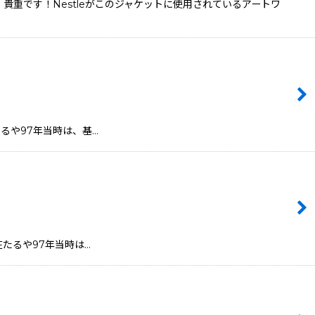
は、貴重です！Nestleがこのジャケットに使用されているアートワ
の存在たるや97年当時は、基…
ピの存在たるや97年当時は…