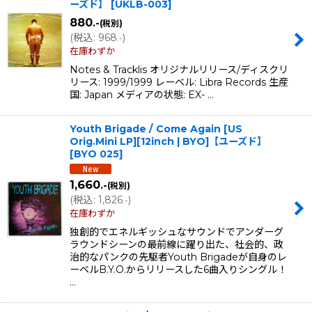
ーズド】
[
UKLB-003
]
880
.-
(税別)
並び順
:
(
税込
:
968
)
.-
在庫わずか
絞り込む
Notes & Tracklis オリジナルリリース/ディスクリ
リース: 1999/1999 レーベル: Libra Records 生産
国: Japan メディアの状態: EX- …
Youth Brigade / Come Again [US
Orig.Mini LP][12inch | BYO]【ユーズド】
[
BYO 025
]
1,660
.-
(税別)
(
税込
:
1,826
)
.-
在庫わずか
独創的でエネルギッシュなサウンドでアンダーグ
ラウンドシーンの最前線に躍り出た、社会的、政
治的なパンクの先駆者Youth Brigadeが自身のレ
ーベルB.Y.O.からリリースした6曲入りシングル！
…