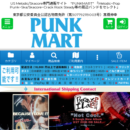
US Melodic/Skacore専門通販サイト "PUNKMART" 「Melodic~Pop
Punk~Ska/Skacore~Crack Rock Steady等の周辺バンドをセレクト」
東京都公安委員会公認古物商免許（第307792119003号）髙橋伸幸
メニュー
カート
ログイン
カテゴリ
マイページ
商品検索
ご利用案内
SALE ITEM