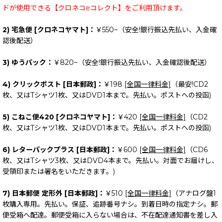
ドが使用できる【クロネコeコレクト】をご利用頂けます。
2) 宅急便 [クロネコヤマト]：
￥550~（安全!銀行振込先払い、入金確
認後配送）
3) ゆうパック：
￥820~（安全!銀行振込先払い、入金確認後配送）
4) クリックポスト [日本郵政]：
￥198
[全国一律料金]
（最安!CD2
枚、又はTシャツ1枚、又はDVD1本まで。先払い。ポストへの投函)
5) こねこ便420 [クロネコヤマト]：
￥420
[全国一律料金]
（CD2
枚、又はTシャツ1枚、又はDVD1本まで。先払い。ポストへの投函)
6) レターパックプラス [日本郵政]：
￥600
[全国一律料金]
（CD6
枚、又はTシャツ3枚、又はDVD4本まで。先払い。対面でお届けし、
受領印または署名をいただきます。)
7) 日本郵便 定形外 [日本郵政]：
￥510
[全国一律料金]
（アナログ盤1
枚購入専用。先払い。保証、追跡番号ナシ。到着日時の指定ナシ。郵
便受箱へ配達。郵便受箱に入らない場合は、不在配達通知書を差し入