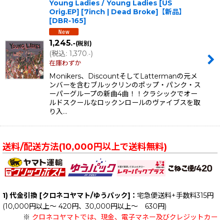
Young Ladies / Young Ladies [US
Orig.EP] [7inch | Dead Broke]【新品】
[
DBR-165
]
1,245
.-
(税別)
(
税込
:
1,370
)
.-
在庫わずか
Monikers、DiscountそしてLattermanの元メ
ンバーを含むブルックリンのポップ・パンク・ス
ーパーグループの新曲4曲！！クラシックでオー
ルドスクールなロックンロールのヴァイブスを取
り入…
送料/配送方法(10,000円以上で送料無料)
1) 代金引換 [クロネコヤマト/ゆうパック]：
宅急便送料+手数料315円
(10,000円以上～ 420円、30,000円以上～ 630円)
※
クロネコヤマトでは、現金、電子マネー及びクレジットカー