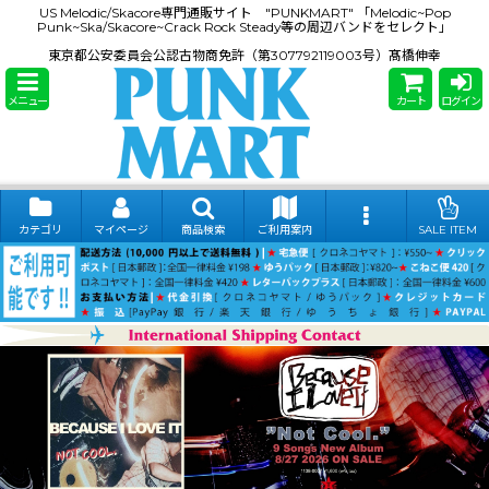
US Melodic/Skacore専門通販サイト "PUNKMART" 「Melodic~Pop
Punk~Ska/Skacore~Crack Rock Steady等の周辺バンドをセレクト」
東京都公安委員会公認古物商免許（第307792119003号）髙橋伸幸
メニュー
カート
ログイン
カテゴリ
マイページ
商品検索
ご利用案内
SALE ITEM