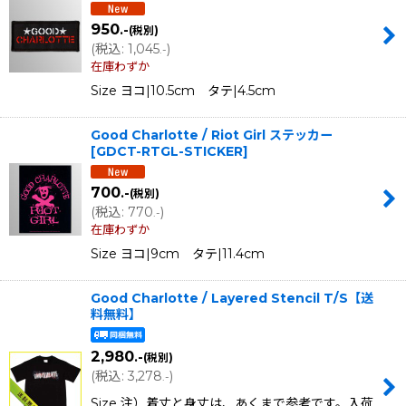
950
.-
(税別)
並び順
:
(
税込
:
1,045
)
.-
在庫わずか
絞り込む
Size ヨコ|10.5cm タテ|4.5cm
Good Charlotte / Riot Girl ステッカー
[
GDCT-RTGL-STICKER
]
700
.-
(税別)
(
税込
:
770
)
.-
在庫わずか
Size ヨコ|9cm タテ|11.4cm
Good Charlotte / Layered Stencil T/S【送
料無料】
2,980
.-
(税別)
(
税込
:
3,278
)
.-
Size 注）着丈と身丈は、あくまで参考です。入荷