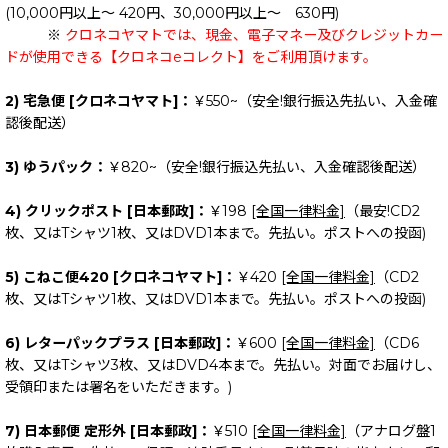
(10,000円以上～ 420円、30,000円以上～ 630円)
※
クロネコヤマトでは、現金、電子マネー及びクレジットカー
ドが使用できる【クロネコeコレクト】をご利用頂けます。
2) 宅急便 [クロネコヤマト]：
￥550~（安全!銀行振込先払い、入金確
認後配送）
3) ゆうパック：
￥820~（安全!銀行振込先払い、入金確認後配送）
4) クリックポスト [日本郵政]：
￥198
[全国一律料金]
（最安!CD2
枚、又はTシャツ1枚、又はDVD1本まで。先払い。ポストへの投函)
5) こねこ便420 [クロネコヤマト]：
￥420
[全国一律料金]
（CD2
枚、又はTシャツ1枚、又はDVD1本まで。先払い。ポストへの投函)
6) レターパックプラス [日本郵政]：
￥600
[全国一律料金]
（CD6
枚、又はTシャツ3枚、又はDVD4本まで。先払い。対面でお届けし、
受領印または署名をいただきます。)
7) 日本郵便 定形外 [日本郵政]：
￥510
[全国一律料金]
（アナログ盤1