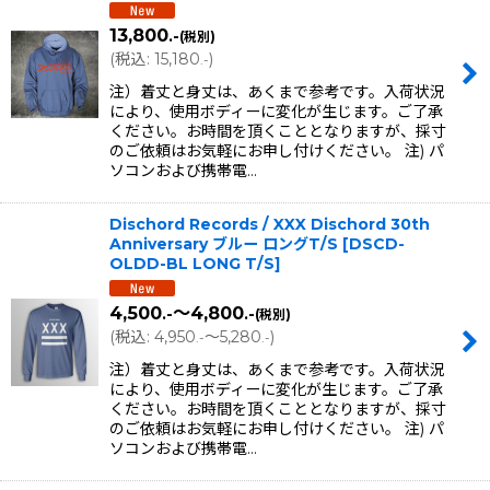
13,800
.-
(税別)
並び順
:
(
税込
:
15,180
)
.-
注）着丈と身丈は、あくまで参考です。入荷状況
絞り込む
により、使用ボディーに変化が生じます。ご了承
ください。お時間を頂くこととなりますが、採寸
のご依頼はお気軽にお申し付けください。 注) パ
ソコンおよび携帯電…
Dischord Records / XXX Dischord 30th
Anniversary ブルー ロングT/S
[
DSCD-
OLDD-BL LONG T/S
]
4,500
～4,800
.-
.-
(税別)
(
税込
:
4,950
～5,280
)
.-
.-
注）着丈と身丈は、あくまで参考です。入荷状況
により、使用ボディーに変化が生じます。ご了承
ください。お時間を頂くこととなりますが、採寸
のご依頼はお気軽にお申し付けください。 注) パ
ソコンおよび携帯電…