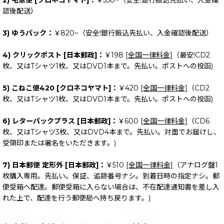
2) 宅急便 [クロネコヤマト]：
￥550~（安全!銀行振込先払い、入金確
認後配送）
3) ゆうパック：
￥820~（安全!銀行振込先払い、入金確認後配送）
4) クリックポスト [日本郵政]：
￥198
[全国一律料金]
（最安!CD2
枚、又はTシャツ1枚、又はDVD1本まで。先払い。ポストへの投函)
5) こねこ便420 [クロネコヤマト]：
￥420
[全国一律料金]
（CD2
枚、又はTシャツ1枚、又はDVD1本まで。先払い。ポストへの投函)
6) レターパックプラス [日本郵政]：
￥600
[全国一律料金]
（CD6
枚、又はTシャツ3枚、又はDVD4本まで。先払い。対面でお届けし、
受領印または署名をいただきます。)
7) 日本郵便 定形外 [日本郵政]：
￥510
[全国一律料金]
（アナログ盤1
枚購入専用。先払い。保証、追跡番号ナシ。到着日時の指定ナシ。郵
便受箱へ配達。郵便受箱に入らない場合は、不在配達通知書を差し入
れた上で、配達を行う郵便局へ持ち戻ります。)