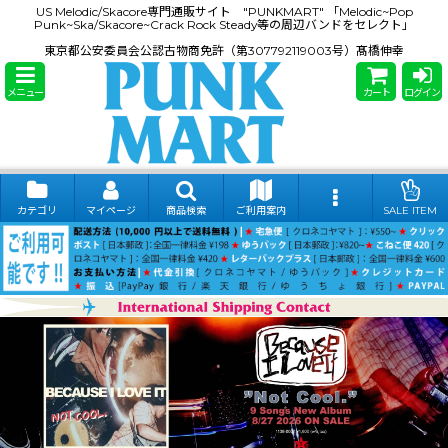
US Melodic/Skacore専門通販サイト "PUNKMART" 「Melodic~Pop
Punk~Ska/Skacore~Crack Rock Steady等の周辺バンドをセレクト」
東京都公安委員会公認古物商免許（第307792119003号）髙橋伸幸
メニュー
カート
ログイン
カテゴリ
マイページ
商品検索
ご利用案内
SALE ITEM