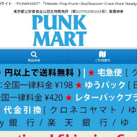
門通販サイト "PUNKMART" 「Melodic~Pop Punk~Ska/Skacore~Crack Rock
東京都公安委員会公認古物商免許（第307792119003号）髙橋伸幸
商品検索
ご利用案内