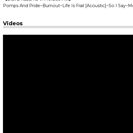
Pomps And Pride~Burnout~Life Is Frail [Acoustic]~So I Say
Videos