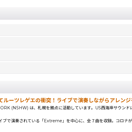
てルーツレゲエの衝突！ライブで演奏しながらアレンジ
 WORK (NSHW) は、札幌を拠点に活動しています。US西海岸サ
ブで演奏されている「Extreme」を中心に、全７曲を収録。コロナ