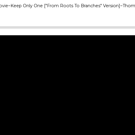
~Movie~Keep Only One ["From Roots To Branches" Version]~Th