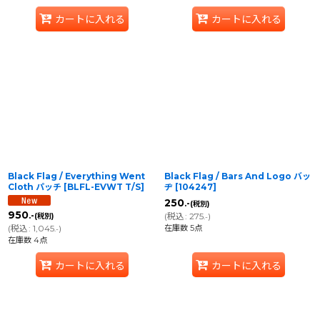
カートに入れる
カートに入れる
Black Flag / Everything Went
Black Flag / Bars And Logo バッ
Cloth パッチ
[
BLFL-EVWT T/S
]
ヂ
[
104247
]
250
.-
(税別)
950
(
税込
:
275
)
.-
(税別)
.-
在庫数 5点
(
税込
:
1,045
)
.-
在庫数 4点
カートに入れる
カートに入れる