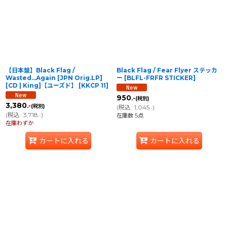
並び順
:
絞り込む
【日本盤】Black Flag /
Black Flag / Fear Flyer ステッカ
Wasted...Again [JPN Orig.LP]
ー
[
BLFL-FRFR STICKER
]
[CD | King]【ユーズド】
[
KKCP 11
]
950
.-
(税別)
3,380
.-
(税別)
(
税込
:
1,045
)
.-
(
税込
:
3,718
)
.-
在庫数 5点
在庫わずか
カートに入れる
カートに入れる