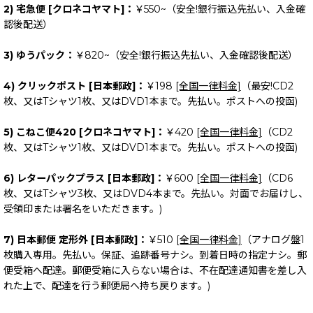
2) 宅急便 [クロネコヤマト]：
￥550~（安全!銀行振込先払い、入金確
認後配送）
3) ゆうパック：
￥820~（安全!銀行振込先払い、入金確認後配送）
4) クリックポスト [日本郵政]：
￥198
[全国一律料金]
（最安!CD2
枚、又はTシャツ1枚、又はDVD1本まで。先払い。ポストへの投函)
5) こねこ便420 [クロネコヤマト]：
￥420
[全国一律料金]
（CD2
枚、又はTシャツ1枚、又はDVD1本まで。先払い。ポストへの投函)
6) レターパックプラス [日本郵政]：
￥600
[全国一律料金]
（CD6
枚、又はTシャツ3枚、又はDVD4本まで。先払い。対面でお届けし、
受領印または署名をいただきます。)
7) 日本郵便 定形外 [日本郵政]：
￥510
[全国一律料金]
（アナログ盤1
枚購入専用。先払い。保証、追跡番号ナシ。到着日時の指定ナシ。郵
便受箱へ配達。郵便受箱に入らない場合は、不在配達通知書を差し入
れた上で、配達を行う郵便局へ持ち戻ります。)