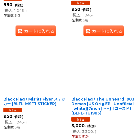
950
.-
(税別)
950
.-
(税別)
(
税込
:
1,045
)
.-
(
税込
:
1,045
)
在庫数 5点
.-
在庫数 3点
カートに入れる
カートに入れる
Black Flag / Misfits Flyer ステッ
Black Flag / The Unheard 1983
カー
[
BLFL-MSFT STICKER
]
Demos [US Orig.EP | Unofficial
| white][7inch | ----]【ユーズド】
[
BLFL-TU1983
]
950
.-
(税別)
(
税込
:
1,045
)
.-
3,000
.-
(税別)
在庫数 5点
(
税込
:
3,300
)
.-
在庫わずか