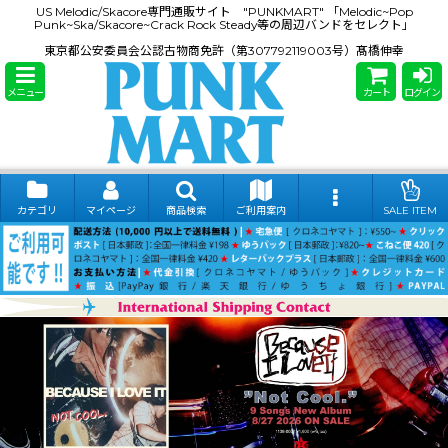
US Melodic/Skacore専門通販サイト "PUNKMART" 「Melodic~Pop
Punk~Ska/Skacore~Crack Rock Steady等の周辺バンドをセレクト」
東京都公安委員会公認古物商免許（第307792119003号）髙橋伸幸
メニュー
カート
ログイン
カテゴリ
マイページ
商品検索
ご利用案内
SALE ITEM