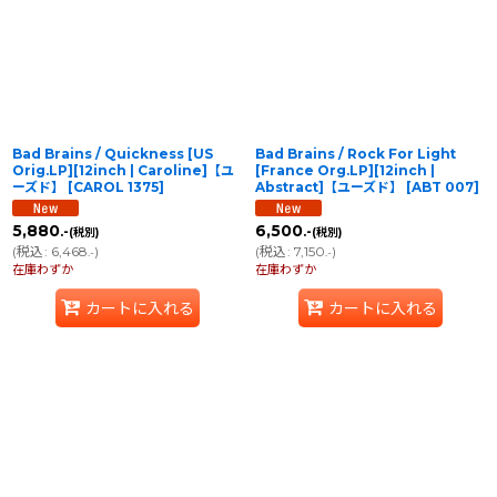
並び順
:
絞り込む
Bad Brains / Quickness [US
Bad Brains / Rock For Light
Orig.LP][12inch | Caroline]【ユ
[France Org.LP][12inch |
ーズド】
[
CAROL 1375
]
Abstract]【ユーズド】
[
ABT 007
]
5,880
6,500
.-
.-
(税別)
(税別)
(
税込
:
6,468
)
(
税込
:
7,150
)
.-
.-
在庫わずか
在庫わずか
カートに入れる
カートに入れる