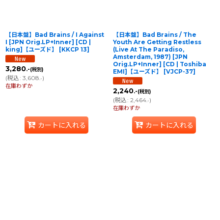
【日本盤】Bad Brains / I Against
【日本盤】Bad Brains / The
I [JPN Orig.LP+Inner] [CD |
Youth Are Getting Restless
king]【ユーズド】
[
KKCP 13
]
(Live At The Paradiso,
Amsterdam, 1987) [JPN
Orig.LP+Inner] [CD | Toshiba
3,280
.-
(税別)
EMI]【ユーズド】
[
VJCP-37
]
(
税込
:
3,608
)
.-
在庫わずか
2,240
.-
(税別)
(
税込
:
2,464
)
.-
在庫わずか
カートに入れる
カートに入れる