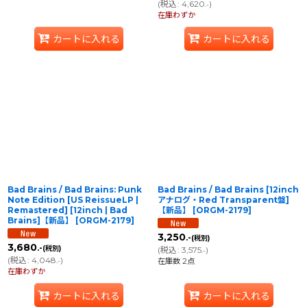
(
税込
:
4,620
)
.-
在庫わずか
カートに入れる
カートに入れる
Bad Brains / Bad Brains: Punk
Bad Brains / Bad Brains [12inch
Note Edition [US ReissueLP |
アナログ・Red Transparent盤]
Remastered] [12inch | Bad
【新品】
[
ORGM-2179
]
Brains]【新品】
[
ORGM-2179
]
3,250
.-
(税別)
3,680
.-
(税別)
(
税込
:
3,575
)
.-
(
税込
:
4,048
)
.-
在庫数 2点
在庫わずか
カートに入れる
カートに入れる