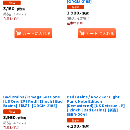
[
ORGM-2185
]
3,180
.-
(税別)
3,980
.-
(税別)
(
税込
:
3,498
)
.-
(
税込
:
4,378
)
在庫わずか
.-
在庫わずか
カートに入れる
カートに入れる
Bad Brains / Omega Sessions
Bad Brains / Rock For Light:
[US Orig.EP | Red] [12inch | Bad
Punk Note Edition
Brains]【新品】
[
ORGM-2185
]
(Remastered) [US Reissue LP]
[12inch | Bad Brains]【新品】
[
BBR-004
]
3,980
.-
(税別)
(
税込
:
4,378
)
.-
4,200
.-
(税別)
在庫わずか