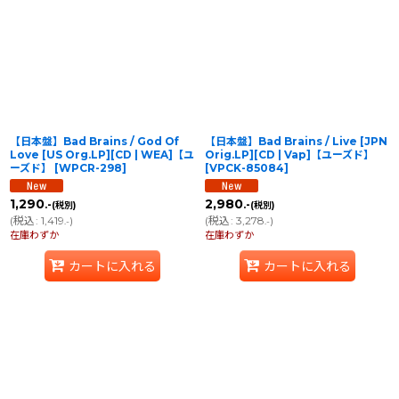
【日本盤】Bad Brains / God Of
【日本盤】Bad Brains / Live [JPN
Love [US Org.LP][CD | WEA]【ユ
Orig.LP][CD | Vap]【ユーズド】
ーズド】
[
WPCR-298
]
[
VPCK-85084
]
1,290
2,980
.-
.-
(税別)
(税別)
(
税込
:
1,419
)
(
税込
:
3,278
)
.-
.-
在庫わずか
在庫わずか
カートに入れる
カートに入れる