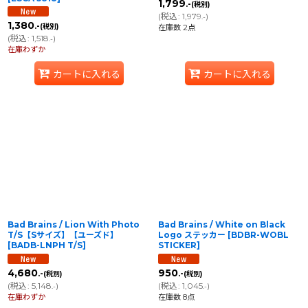
1,799
.-
(税別)
(
税込
:
1,979
)
.-
1,380
.-
(税別)
在庫数 2点
(
税込
:
1,518
)
.-
在庫わずか
カートに入れる
カートに入れる
Bad Brains / Lion With Photo
Bad Brains / White on Black
T/S【Sサイズ】【ユーズド】
Logo ステッカー
[
BDBR-WOBL
[
BADB-LNPH T/S
]
STICKER
]
4,680
950
.-
.-
(税別)
(税別)
(
税込
:
5,148
)
(
税込
:
1,045
)
.-
.-
在庫わずか
在庫数 8点