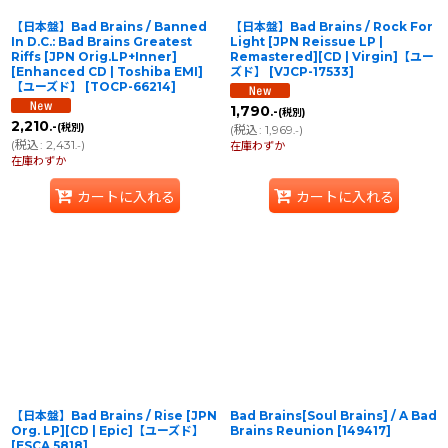
【日本盤】Bad Brains / Banned
【日本盤】Bad Brains / Rock For
In D.C.: Bad Brains Greatest
Light [JPN Reissue LP |
Riffs [JPN Orig.LP+Inner]
Remastered][CD | Virgin]【ユー
[Enhanced CD | Toshiba EMI]
ズド】
[
VJCP-17533
]
【ユーズド】
[
TOCP-66214
]
1,790
.-
(税別)
2,210
.-
(税別)
(
税込
:
1,969
)
.-
(
税込
:
2,431
)
.-
在庫わずか
在庫わずか
カートに入れる
カートに入れる
【日本盤】Bad Brains / Rise [JPN
Bad Brains[Soul Brains] / A Bad
Org. LP][CD | Epic]【ユーズド】
Brains Reunion
[
149417
]
[
ESCA 5818
]