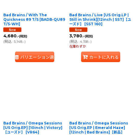
Bad Brains / With The
Bad Brains / Live [US Orig.LP |
Quickness 89 T/S
[
BADB-QU89
Still in Shrink][12inch | SST]【ユ
T/S-WH
]
ーズド】
[
SST 160
]
4,680
3,780
.-
.-
(税別)
(税別)
(
税込
:
5,148
)
(
税込
:
4,158
)
.-
.-
在庫わずか
バリエーション選択
カートに入れる
Bad Brains / Omega Sessions
Bad Brains / Omega Sessions
[US Orig.EP] [10inch | Victory]
[US Orig.EP | Emerald Haze]
【ユーズド】
[
VR64
]
[12inch | Bad Brains]【新品】