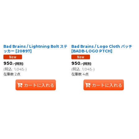
Bad Brains / Lightning Bolt ステ
Bad Brains / Logo Cloth パッチ
ッカー
[
20897
]
[
BADB-LOGO PTCH
]
950
950
.-
.-
(税別)
(税別)
(
税込
:
1,045
)
(
税込
:
1,045
)
.-
.-
在庫数 2点
在庫数 4点
カートに入れる
カートに入れる