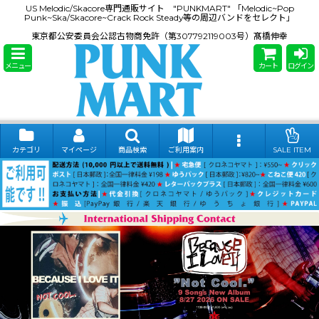
US Melodic/Skacore専門通販サイト "PUNKMART" 「Melodic~Pop
Punk~Ska/Skacore~Crack Rock Steady等の周辺バンドをセレクト」
東京都公安委員会公認古物商免許（第307792119003号）髙橋伸幸
メニュー
カート
ログイン
カテゴリ
マイページ
商品検索
ご利用案内
SALE ITEM