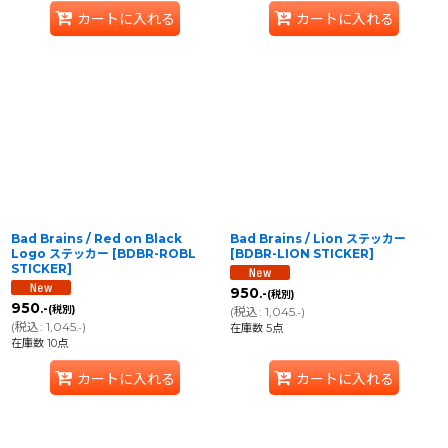
カートに入れる
カートに入れる
Bad Brains / Red on Black
Bad Brains / Lion ステッカー
Logo ステッカー
[
BDBR-ROBL
[
BDBR-LION STICKER
]
STICKER
]
950
.-
(税別)
950
.-
(税別)
(
税込
:
1,045
)
.-
(
税込
:
1,045
)
.-
在庫数 5点
在庫数 10点
カートに入れる
カートに入れる