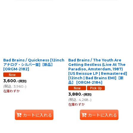
Bad Brains / Quickness [12inch
Bad Brains / The Youth Are
アナログ・シルバー盤]【新品】
Getting Restless (Live At The
[
ORGM-2182
]
Paradiso, Amsterdam, 1987)
[US Reissue LP | Remastered]
[12inch | Bad Brains EMI]【新
3,600
.-
(税別)
品】
[
ORGM-2184
]
(
税込
:
3,960
)
.-
在庫わずか
3,880
.-
(税別)
(
税込
:
4,268
)
.-
在庫わずか
カートに入れる
カートに入れる