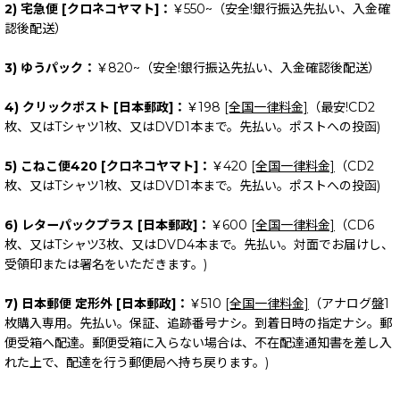
2) 宅急便 [クロネコヤマト]：
￥550~（安全!銀行振込先払い、入金確
認後配送）
3) ゆうパック：
￥820~（安全!銀行振込先払い、入金確認後配送）
4) クリックポスト [日本郵政]：
￥198
[全国一律料金]
（最安!CD2
枚、又はTシャツ1枚、又はDVD1本まで。先払い。ポストへの投函)
5) こねこ便420 [クロネコヤマト]：
￥420
[全国一律料金]
（CD2
枚、又はTシャツ1枚、又はDVD1本まで。先払い。ポストへの投函)
6) レターパックプラス [日本郵政]：
￥600
[全国一律料金]
（CD6
枚、又はTシャツ3枚、又はDVD4本まで。先払い。対面でお届けし、
受領印または署名をいただきます。)
7) 日本郵便 定形外 [日本郵政]：
￥510
[全国一律料金]
（アナログ盤1
枚購入専用。先払い。保証、追跡番号ナシ。到着日時の指定ナシ。郵
便受箱へ配達。郵便受箱に入らない場合は、不在配達通知書を差し入
れた上で、配達を行う郵便局へ持ち戻ります。)