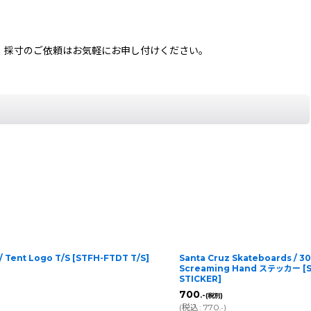
、採寸のご依頼はお気軽にお申し付けください。
/ Tent Logo T/S
[
STFH-FTDT T/S
]
Santa Cruz Skateboards / 30
Screaming Hand ステッカー
[
STICKER
]
700
.-
(税別)
(
税込
:
770
)
.-