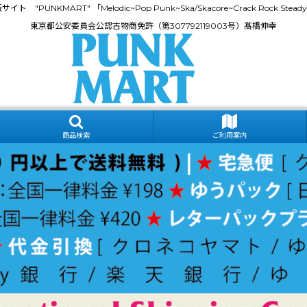
門通販サイト "PUNKMART" 「Melodic~Pop Punk~Ska/Skacore~Crack Rock
東京都公安委員会公認古物商免許（第307792119003号）髙橋伸幸
商品検索
ご利用案内