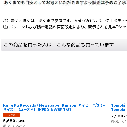
注）着丈と身丈は、あくまで参考です。入荷状況により、使用ボディ
注) パソコンおよび携帯電話の画面設定により、表示される見本Tシ
この商品を買った人は、こんな商品も買っています
Kung Fu Records / Newspaper Ransom ネイビー T/S【M
Tompkin
サイズ】【ユーズド】
[
KFRD-NWSP T/S
]
Tompkins
2,980
.-
5,680
(
税込
:
3,2
.-
(税別)
(
税込
:
6,248
)
.-