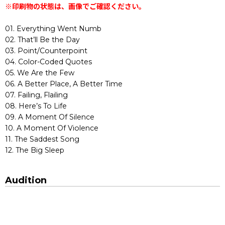
※印刷物の状態は、画像でご確認ください。
01. Everything Went Numb
02. That’ll Be the Day
03. Point/Counterpoint
04. Color-Coded Quotes
05. We Are the Few
06. A Better Place, A Better Time
07. Failing, Flailing
08. Here’s To Life
09. A Moment Of Silence
10. A Moment Of Violence
11. The Saddest Song
12. The Big Sleep
Audition