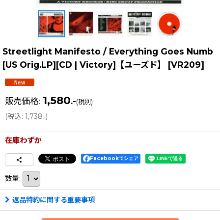
Streetlight Manifesto / Everything Goes Numb
[US Orig.LP][CD | Victory]【ユーズド】
[
VR209
]
1,580
販売価格
:
.-
(税別)
(
税込
:
1,738
)
.-
在庫わずか
Facebookでシェア
数量
:
返品特約に関する重要事項