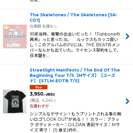
MIk…
The Skeletones / The Skeletones
[
SK-
CD1
]
在庫数 在庫なし
95年当時、衝撃の出会いだった！「Fishboneの
再来」っと思ったヨ。 ルックスもカッコ良い
し！このアルバムのPVには、THE BEATのメン
バーなんかも出ていた。ライセンス契約をして、
日本盤を…
Streetlight Manifesto / The End Of The
Beginning Tour T/S【Mサイズ】【ユーズ
ド】
[
STLM-EOTB T/S
]
3,950
.-
(税別)
(
税込
:
4,345
)
.-
在庫わずか
シンプルなデザイン！もうプリントされる事の無
いロゴ"LOOK OUT"が光る！！ カラー：ブラッ
ク ボディメーカー：GILDAN 表記サイズ：Mサ
イズ 実寸： (1) 身丈(衿の…