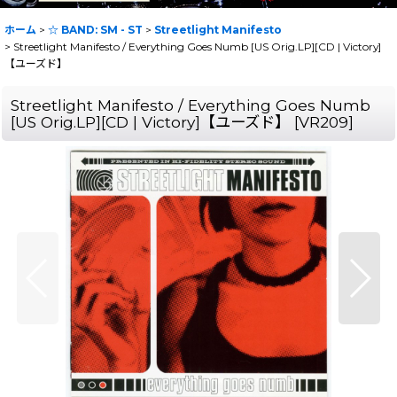
ホーム
>
☆ BAND: SM - ST
>
Streetlight Manifesto
>
Streetlight Manifesto / Everything Goes Numb [US Orig.LP][CD | Victory]
【ユーズド】
Streetlight Manifesto / Everything Goes Numb
[US Orig.LP][CD | Victory]【ユーズド】
[
VR209
]