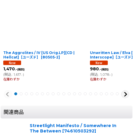
The Aggrolites / IV [US Orig.LP][CD |
Unwritten Law / Elva 
Hellcat]【ユーズド】
[
80505-2
]
Interscope]【ユーズド
1,470
980
.-
.-
(税別)
(税別)
(
税込
:
1,617
)
(
税込
:
1,078
)
.-
.-
在庫わずか
在庫わずか
関連商品
Streetlight Manifesto / Somewhere In
The Between
[
74610503292
]