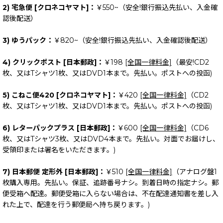
2) 宅急便 [クロネコヤマト]：
￥550~（安全!銀行振込先払い、入金確
認後配送）
3) ゆうパック：
￥820~（安全!銀行振込先払い、入金確認後配送）
4) クリックポスト [日本郵政]：
￥198
[全国一律料金]
（最安!CD2
枚、又はTシャツ1枚、又はDVD1本まで。先払い。ポストへの投函)
5) こねこ便420 [クロネコヤマト]：
￥420
[全国一律料金]
（CD2
枚、又はTシャツ1枚、又はDVD1本まで。先払い。ポストへの投函)
6) レターパックプラス [日本郵政]：
￥600
[全国一律料金]
（CD6
枚、又はTシャツ3枚、又はDVD4本まで。先払い。対面でお届けし、
受領印または署名をいただきます。)
7) 日本郵便 定形外 [日本郵政]：
￥510
[全国一律料金]
（アナログ盤1
枚購入専用。先払い。保証、追跡番号ナシ。到着日時の指定ナシ。郵
便受箱へ配達。郵便受箱に入らない場合は、不在配達通知書を差し入
れた上で、配達を行う郵便局へ持ち戻ります。)