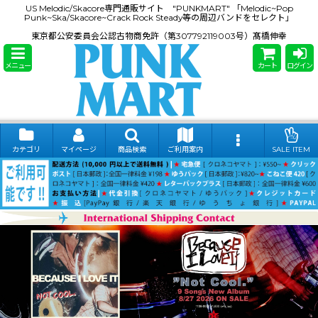
US Melodic/Skacore専門通販サイト "PUNKMART" 「Melodic~Pop
Punk~Ska/Skacore~Crack Rock Steady等の周辺バンドをセレクト」
東京都公安委員会公認古物商免許（第307792119003号）髙橋伸幸
メニュー
カート
ログイン
カテゴリ
マイページ
商品検索
ご利用案内
SALE ITEM