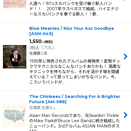
人達へ！90'sスカパンクを受け継ぐ新人バン
ド！！ 2007年ラスベガスで結成、ハイエナジ
ーなスカ/パンクを奏でる新人！！新…
Blue Meanies / Kiss Your Ass Goodbye
[
ASM-045
]
1,550
.-
(税別)
(
税込
:
1,705
)
.-
在庫数 2点
1995年に発売されたアルバムの再発売！変態チッ
クでテクニカルなこんなバンドありかも！ 高度な
テクニックを持ちながら、それを活かす場を間違
えている？って思ってしまいがちなバンド。今、
こういうバンドが…
The Chinkees / Searching For A Brighter
Future
[
AM-088
]
在庫数 在庫なし
Asian Man Recordsであり、元Skankin' Pickle
のMike ParkがBruce Lee Bandに続き結成した
ニューバンド。3rdアルバム ASIAN MANのボス