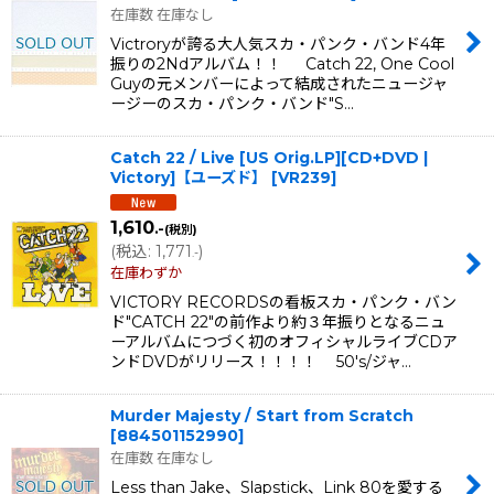
在庫数 在庫なし
Victroryが誇る大人気スカ・パンク・バンド4年
振りの2Ndアルバム！！ Catch 22, One Cool
Guyの元メンバーによって結成されたニュージャ
ージーのスカ・パンク・バンド"S…
Catch 22 / Live [US Orig.LP][CD+DVD |
Victory]【ユーズド】
[
VR239
]
1,610
.-
(税別)
(
税込
:
1,771
)
.-
在庫わずか
VICTORY RECORDSの看板スカ・パンク・バン
ド"CATCH 22"の前作より約３年振りとなるニュ
ーアルバムにつづく初のオフィシャルライブCDア
ンドDVDがリリース！！！！ 50's/ジャ…
Murder Majesty / Start from Scratch
[
884501152990
]
在庫数 在庫なし
Less than Jake、Slapstick、Link 80を愛する