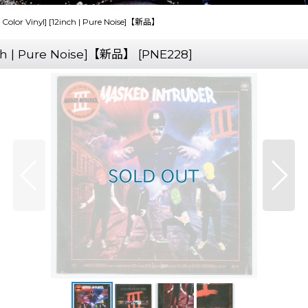
LP Color Vinyl] [12inch | Pure Noise]【新品】
2inch | Pure Noise]【新品】
[
PNE228
]