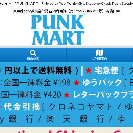
門通販サイト "PUNKMART" 「Melodic~Pop Punk~Ska/Skacore~Crack Rock
東京都公安委員会公認古物商免許（第307792119003号）髙橋伸幸
商品検索
ご利用案内