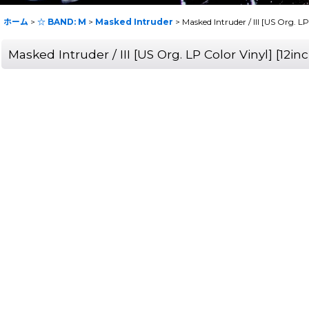
ホーム
>
☆ BAND: M
>
Masked Intruder
>
Masked Intruder / III [US Org. 
Masked Intruder / III [US Org. LP Color Vinyl] [1