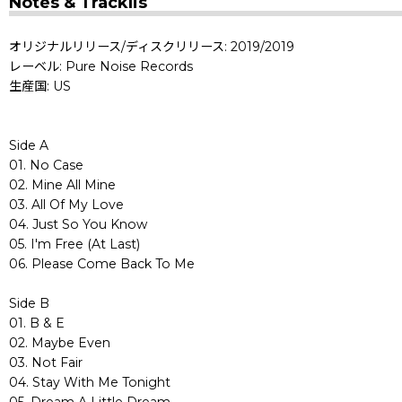
Notes & Tracklis
オリジナルリリース/ディスクリリース: 2019/2019
レーベル: Pure Noise Records
生産国: US
Side A
01. No Case
02. Mine All Mine
03. All Of My Love
04. Just So You Know
05. I'm Free (At Last)
06. Please Come Back To Me
Side B
01. B & E
02. Maybe Even
03. Not Fair
04. Stay With Me Tonight
05. Dream A Little Dream