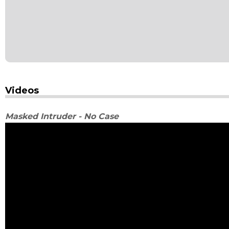
Videos
Masked Intruder - No Case