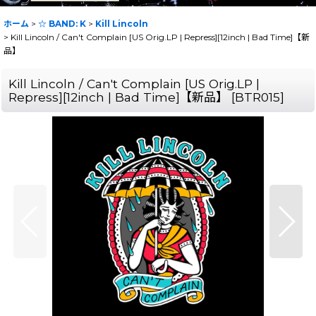
ホーム
>
☆ BAND: K
>
Kill Lincoln
>
Kill Lincoln / Can't Complain [US Orig.LP | Repress][12inch | Bad Time]【新
品】
Kill Lincoln / Can't Complain [US Orig.LP |
Repress][12inch | Bad Time]【新品】
[
BTR015
]