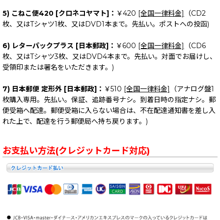
5) こねこ便420 [クロネコヤマト]：
￥420
[全国一律料金]
（CD2
枚、又はTシャツ1枚、又はDVD1本まで。先払い。ポストへの投函)
6) レターパックプラス [日本郵政]：
￥600
[全国一律料金]
（CD6
枚、又はTシャツ3枚、又はDVD4本まで。先払い。対面でお届けし、
受領印または署名をいただきます。)
7) 日本郵便 定形外 [日本郵政]：
￥510
[全国一律料金]
（アナログ盤1
枚購入専用。先払い。保証、追跡番号ナシ。到着日時の指定ナシ。郵
便受箱へ配達。郵便受箱に入らない場合は、不在配達通知書を差し入
れた上で、配達を行う郵便局へ持ち戻ります。)
お支払い方法(クレジットカード対応)