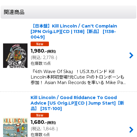
関連商品
【日本盤】Kill Lincoln / Can't Complain
[JPN Orig.LP][CD | 1138]【新品】
[
1138-
0049
]
1,980
.-
(税別)
(
税込
:
2,178
)
.-
在庫数 15点
『4th Wave Of Ska』！USスカバンド Kill
Lincoln本邦初登場!!元Cutie Piのトロンボーンも
参加！ Asian Man Records を率いる Mike Pa…
Kill Lincoln / Good Riddance To Good
Advice [US Orig.LP][CD | Jump Start]【新
品】
[
JST-100
]
1,680
.-
(税別)
(
税込
:
1,848
)
.-
在庫数 6点