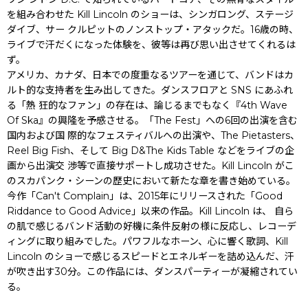
を組み合わせた Kill Lincoln のショーは、シンガロング、ステージ
ダイブ、サー クルピットのノンストップ・アタックだ。16歳の時、
ライブで汗だくになった体験を、彼等は再び思い出させてくれるは
ず。
アメリカ、カナダ、日本での度重なるツアーを通じて、バンドはカ
ルト的な支持者を生み出してきた。ダンスフロアと SNS にあふれ
る「熱 狂的なファン」の存在は、論じるまでもなく『4th Wave
Of Ska』の興隆を予感させる。「The Fest」への6回の出演を含む
国内および国 際的なフェスティバルへの出演や、The Pietasters、
Reel Big Fish、そして Big D&The Kids Table などをライブの企
画から出演交 渉等で直接サポートし成功させた。Kill Lincoln がこ
のスカパンク・シーンの歴史において新たな章を書き始めている。
今作「Can't Complain」は、2015年にリリースされた「Good
Riddance to Good Advice」以来の作品。Kill Lincoln は、 自ら
の肌で感じるバンド活動の好機に条件反射の様に反応し、レコーデ
ィングに取り組みでした。パワフルなホーン、心に響く歌詞、Kill
Lincoln のショーで感じるスピードとエネルギーを詰め込んだ、汗
が吹き出す30分。この作品には、ダンスパーティーが凝縮されてい
る。