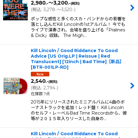
2,980
～3,200
.-
.-
(税別)
(
税込
:
3,278
～3,520
)
.-
.-
ポップな感性と多くのスカ・バンドからの影響を
落とし込んだKill Lincolnの1stアルバム！ 今でも
ライブで演奏され、会場を盛り上げる「Pralines
& Dick」収録。 The Migh…
Kill Lincoln / Good Riddance To Good
Advice [US Orig.LP | Reissue | Red
Translucent] [12inch | Bad Time]【新品】
[
BTR-001LP-RD
]
2,540
.-
(税別)
(
税込
:
2,794
)
.-
在庫数 7点
2015年にリリースされたミニアルバムに4曲のボ
ーナストラックを追加！レッド盤！ Kill Lincoln
のセルフ・レーベルBad Time Recordsから、彼
等が２０１５年入りリースした自身の…
Kill Lincoln / Good Riddance To Good