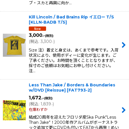
ブ・スカと再興に向か…
Kill Lincoln / Bad Brains Rip イエロー T/S
[
KLLN-BADB T/S
]
3,000
.-
(税別)
(
税込
:
3,300
)
.-
Size 注）着丈と身丈は、あくまで参考です。入荷
状況により、使用ボディーに変化が生じます。ご
了承ください。お時間を頂くこととなりますが、
採寸のご依頼はお気軽にお申し付けください。
注…
Less Than Jake / Borders & Boundaries
w/DVD [Reissue]
[
FAT793-2
]
1,672
.-
(税別)
(
税込
:
1,839
)
.-
在庫わずか
結成20周年を迎えたフロリダ産Ska Punk"Less
Than Jake"！2000年作アルバムがボーナストラ
ック追加で更にDVDも付いてFATから再発！めい