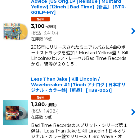
Advice [US Orig.LP | Reissue | Mustard
Yellow] [12inch | Bad Time]【新品】
[
BTR-
001LP-MY
]
3,100
.-
(税別)
(
税込
:
3,410
)
.-
在庫数 16点
2015年にリリースされたミニアルバムに4曲のボ
ーナストラックを追加！Mustard Yellow盤！ Kill
Lincolnのセルフ・レーベルBad Time Records
から、彼等が２０１５…
Less Than Jake | Kill Lincoln /
Wavebreaker #1 [7inch アナログ | 日本オリ
ジナル・カラー盤]【新品】
[
1138-0051
]
1,280
.-
(税別)
(
税込
:
1,408
)
.-
在庫数 19点
Bad Time Recordsのスプリット・シリーズ第１
弾は、Less Than JakeとKill Lincoln！日本オリ
ジナル・カラー盤でリリース！ 3rd Wave・オ