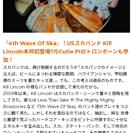
『4th Wave Of Ska』！USスカバンド Kill
Lincoln本邦初登場!!元Cutie Piのトロンボーンも参
加！
スカパンクは、再び勃興するのだろうか?スカパンクのイメージと
云えば、ビールにまつわる陳腐な歌詞、ハワイアンシャツ、市松模
様のスーツを着たキッズ達...。でも、この考えは過去のものです。
Kill Lincoln の様なバンドが台頭して来たのだから。
2009年以来、Kill Lincoln はスカパンク・シーンで着々と頭角を現
してきた。彼らは Less Than Jake や The Mighty Mighty
Bosstones など『3th Wave Of Ska』のバンド達のプレイをつぶ
さに観て来た。しかしそれを真似るのではなく、抽出し、純な 気骨
と展望で荒ぶったハードコア・キッズをピットに呼戻すのに十分な
エネルギーを生み出した。スカ、スケート・パンク、そして地元の
ワシ ントン D.C. で知られているハードコア、その無骨なスタイル