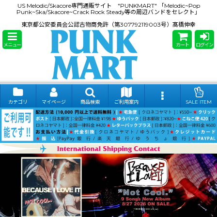
US Melodic/Skacore専門通販サイト "PUNKMART" 「Melodic~Pop
Punk~Ska/Skacore~Crack Rock Steady等の周辺バンドをセレクト」
東京都公安委員会公認古物商免許（第307792119003号）髙橋伸幸
メニュー
カート
ログイン
カテゴリ
マイページ
商品検索
ご利用案内
SALE ITEM