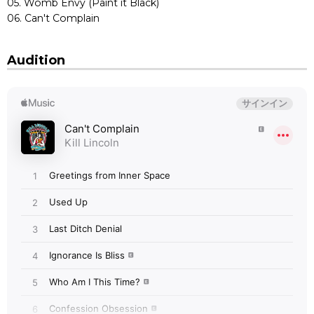
05. Womb Envy (Paint it Black)
06. Can't Complain
Audition