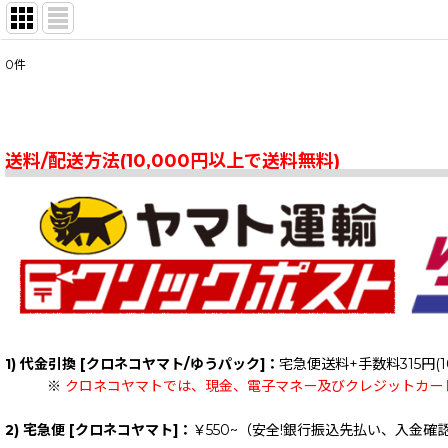
0
件
表示数
:
在庫あり
送料/配送方法(10,000円以上で送料無料)
並び順
:
1) 代金引換 [クロネコヤマト/ゆうパック]：
宅急便送料+手数料315円(1
※
クロネコヤマトでは、現金、電子マネー及びクレジットカー
2) 宅急便 [クロネコヤマト]：
￥550~（安全!銀行振込先払い、入金確