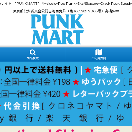
門通販サイト "PUNKMART" 「Melodic~Pop Punk~Ska/Skacore~Crack Rock
東京都公安委員会公認古物商免許（第307792119003号）髙橋伸幸
商品検索
ご利用案内