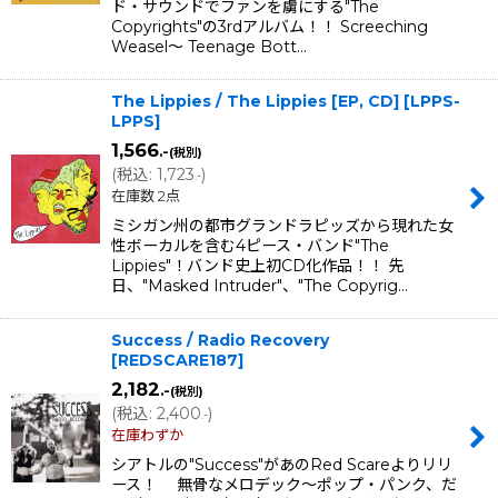
ド・サウンドでファンを虜にする"The
Copyrights"の3rdアルバム！！ Screeching
Weasel〜 Teenage Bott…
The Lippies / The Lippies [EP, CD]
[
LPPS-
LPPS
]
1,566
.-
(税別)
(
税込
:
1,723
)
.-
在庫数 2点
ミシガン州の都市グランドラピッズから現れた女
性ボーカルを含む4ピース・バンド"The
Lippies"！バンド史上初CD化作品！！ 先
日、"Masked Intruder"、"The Copyrig…
Success / Radio Recovery
[
REDSCARE187
]
2,182
.-
(税別)
(
税込
:
2,400
)
.-
在庫わずか
シアトルの"Success"があのRed Scareよりリリ
ース！ 無骨なメロデック〜ポップ・パンク、だ