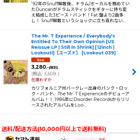
'92年のSnuff解散後、ドラム/ボーカルを務めてい
たDuncanがドラムスティックをギターに持ち変
え結成した3ピース・バンド！Fat 盤より2曲多
し！ Snuff解散というショックに立ち直れない…
The Mr. T Experience / Everybody's
Entitled To Their Own Opinion [US
Reissue LP | Still in Shrink] [12inch |
Lookout!]【ユーズド】
[
Lookout 039
]
3,280
.-
(税別)
(
税込
:
3,608
)
.-
在庫わずか
カリフォルニア州バークレー出身のパンク・ロッ
ク・バンド、The Mr. T Experienceのデビューア
ルバム！！ 1986年にDisorder Recordsからリリ
ースされたアルバムをLoo…
送料/配送方法(10,000円以上で送料無料)