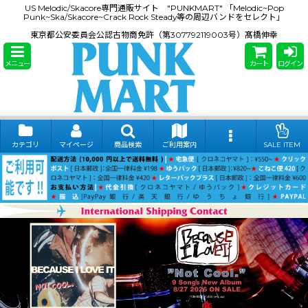
US Melodic/Skacore専門通販サイト "PUNKMART" 「Melodic~Pop
Punk~Ska/Skacore~Crack Rock Steady等の周辺バンドをセレクト」
東京都公安委員会公認古物商免許（第307792119003号）髙橋伸幸
メニュー
カート
ログイン
カテゴリ
マイページ
商品検索
ご利用案内
SALE ITEM