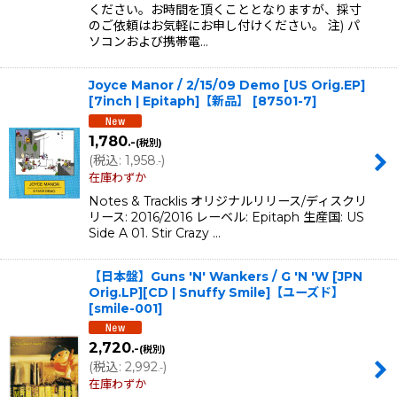
ください。お時間を頂くこととなりますが、採寸
のご依頼はお気軽にお申し付けください。 注) パ
ソコンおよび携帯電…
Joyce Manor / 2/15/09 Demo [US Orig.EP]
[7inch | Epitaph]【新品】
[
87501-7
]
1,780
.-
(税別)
(
税込
:
1,958
)
.-
在庫わずか
Notes & Tracklis オリジナルリリース/ディスクリ
リース: 2016/2016 レーベル: Epitaph 生産国: US
Side A 01. Stir Crazy …
【日本盤】Guns 'N' Wankers / G 'N 'W [JPN
Orig.LP][CD | Snuffy Smile]【ユーズド】
[
smile-001
]
2,720
.-
(税別)
(
税込
:
2,992
)
.-
在庫わずか