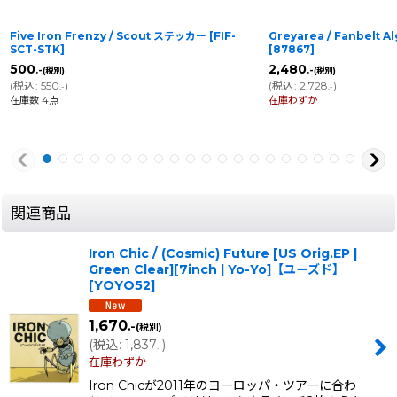
Five Iron Frenzy / Scout ステッカー
[
FIF-
Greyarea / Fanbelt 
SCT-STK
]
[
87867
]
500
2,480
.-
.-
(税別)
(税別)
(
税込
:
550
)
(
税込
:
2,728
)
.-
.-
在庫数 4点
在庫わずか
関連商品
Iron Chic / (Cosmic) Future [US Orig.EP |
Green Clear][7inch | Yo-Yo]【ユーズド】
[
YOYO52
]
1,670
.-
(税別)
(
税込
:
1,837
)
.-
在庫わずか
Iron Chicが2011年のヨーロッパ・ツアーに合わ