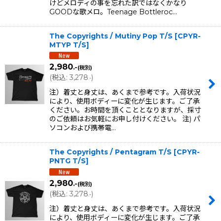
けどメロディの事を忘れた訳ではなくかなり
GOODな歌メロ。Teenage Bottleroc…
The Copyrights / Mutiny Pop T/S
[
CPYR-
MTYP T/S
]
2,980
.-
(税別)
(
税込
:
3,278
)
.-
注）着丈と身丈は、あくまで参考です。入荷状況
により、使用ボディーに変化が生じます。ご了承
ください。お時間を頂くこととなりますが、採寸
のご依頼はお気軽にお申し付けください。 注) パ
ソコンおよび携帯電…
The Copyrights / Pentagram T/S
[
CPYR-
PNTG T/S
]
2,980
.-
(税別)
(
税込
:
3,278
)
.-
注）着丈と身丈は、あくまで参考です。入荷状況
により、使用ボディーに変化が生じます。ご了承