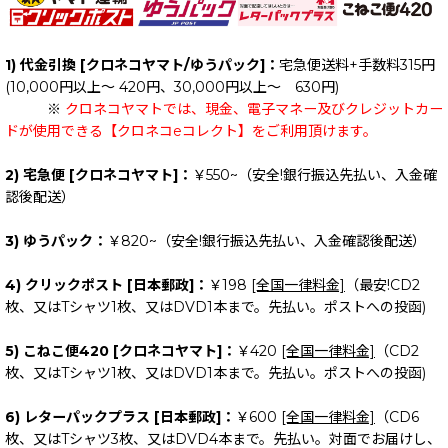
1) 代金引換 [クロネコヤマト/ゆうパック]：
宅急便送料+手数料315円
(10,000円以上～ 420円、30,000円以上～ 630円)
※
クロネコヤマトでは、現金、電子マネー及びクレジットカー
ドが使用できる【クロネコeコレクト】をご利用頂けます。
2) 宅急便 [クロネコヤマト]：
￥550~（安全!銀行振込先払い、入金確
認後配送）
3) ゆうパック：
￥820~（安全!銀行振込先払い、入金確認後配送）
4) クリックポスト [日本郵政]：
￥198
[全国一律料金]
（最安!CD2
枚、又はTシャツ1枚、又はDVD1本まで。先払い。ポストへの投函)
5) こねこ便420 [クロネコヤマト]：
￥420
[全国一律料金]
（CD2
枚、又はTシャツ1枚、又はDVD1本まで。先払い。ポストへの投函)
6) レターパックプラス [日本郵政]：
￥600
[全国一律料金]
（CD6
枚、又はTシャツ3枚、又はDVD4本まで。先払い。対面でお届けし、