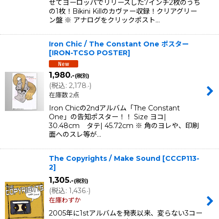
せてヨーロッパでリリースした7インチ2枚のうち
の1枚！Bikini Killのカヴァー収録！クリアグリー
ン盤 ※ アナログをクリックポスト…
Iron Chic / The Constant One ポスター
[
IRON-TCSO POSTER
]
1,980
.-
(税別)
(
税込
:
2,178
)
.-
在庫数 2点
Iron Chicの2ndアルバム「The Constant
One」の告知ポスター！！ Size ヨコ|
30.48cm タテ| 45.72cm ※ 角のヨレや、印刷
面へのスレ等が…
The Copyrights / Make Sound
[
CCCP113-
2
]
1,305
.-
(税別)
(
税込
:
1,436
)
.-
在庫わずか
2005年に1stアルバムを発表以来、変らない3コー