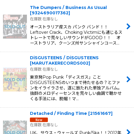
The Dumpers / Business As Usual
並び順
:
[
9324690017362
]
在庫数 在庫なし
オーストラリア産スカ パンク バンド！！
絞り込む
Leftover Crack、Choking Victimにも通じるス
トレートで荒々しいサウンドがGOOD！！ オ
ーストラリア、クーンズ州サンシャインコース…
DiSGUSTEENS / DiSGUSTEENS
[
MARUTAKERECORDS002
]
在庫数 在庫なし
東京発Pop Punk「ディスガス」こと
DISGUSTEENSのいつまで待たせるの？とファ
ンをイライラさせ、遂に放たれた単独アルバム。
抜群のメロディーセンスを荒々しい曲調で聴かせ
くる手法には、脱帽！マ…
Detached / Finding Time
[
21561667
]
在庫数 在庫なし
UK、サウス・ウェールズ Punk/Ska！！2012年