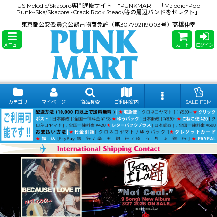
US Melodic/Skacore専門通販サイト "PUNKMART" 「Melodic~Pop
Punk~Ska/Skacore~Crack Rock Steady等の周辺バンドをセレクト」
東京都公安委員会公認古物商免許（第307792119003号）髙橋伸幸
メニュー
カート
ログイン
カテゴリ
マイページ
商品検索
ご利用案内
SALE ITEM