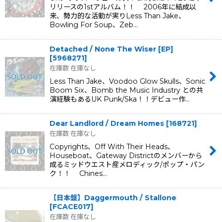
リリースの1stアルバム！！ 2006年に結成以
来、勢力的な活動が実りLess Than Jake、
Bowling For Soup、Zeb…
Detached / None The Wiser [EP]
[
5968271
]
在庫数 在庫なし
Less Than Jake、Voodoo Glow Skulls、Sonic
Boom Six、Bomb the Music Industry との共
演経験もあるUK Punk/Ska！！デビュー作…
Dear Landlord / Dream Homes
[
168721
]
在庫数 在庫なし
Copyrights、Off With Their Heads、
Houseboat、Gateway Districtのメンバーから
成るミッドウエスト産メロディック/ポップ・パン
ク！！ Chines…
【日本盤】Daggermouth / Stallone
[
FCACE017
]
在庫数 在庫なし