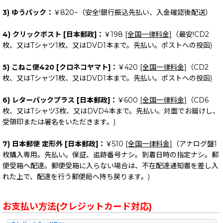
3) ゆうパック：
￥820~（安全!銀行振込先払い、入金確認後配送）
4) クリックポスト [日本郵政]：
￥198
[全国一律料金]
（最安!CD2
枚、又はTシャツ1枚、又はDVD1本まで。先払い。ポストへの投函)
5) こねこ便420 [クロネコヤマト]：
￥420
[全国一律料金]
（CD2
枚、又はTシャツ1枚、又はDVD1本まで。先払い。ポストへの投函)
6) レターパックプラス [日本郵政]：
￥600
[全国一律料金]
（CD6
枚、又はTシャツ3枚、又はDVD4本まで。先払い。対面でお届けし、
受領印または署名をいただきます。)
7) 日本郵便 定形外 [日本郵政]：
￥510
[全国一律料金]
（アナログ盤1
枚購入専用。先払い。保証、追跡番号ナシ。到着日時の指定ナシ。郵
便受箱へ配達。郵便受箱に入らない場合は、不在配達通知書を差し入
れた上で、配達を行う郵便局へ持ち戻ります。)
お支払い方法(クレジットカード対応)