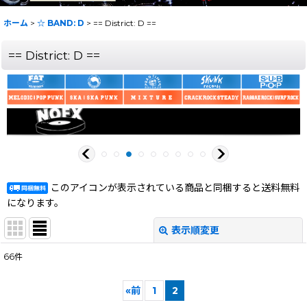
ホーム
>
☆ BAND: D
>
== District: D ==
== District: D ==
このアイコンが表示されている商品と同梱すると送料無料
になります。
表示順変更
閉じる
66
件
表示数
:
«
前
1
2
在庫あり