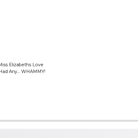
Miss Elizabeths Love
e Had Any... WHAMMY!