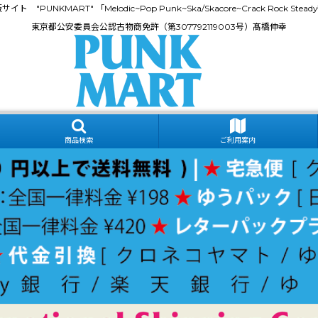
門通販サイト "PUNKMART" 「Melodic~Pop Punk~Ska/Skacore~Crack Rock
東京都公安委員会公認古物商免許（第307792119003号）髙橋伸幸
商品検索
ご利用案内