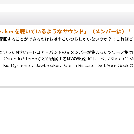
awbreakerを聴いているようなサウンド」（メンバー談）！
奪回することができるのはもはやこいつらしかいないのか？！これほど
ek With Knivesなといった強力ハードコア・バンドの元メンバーが集まっ
ime In Stereoなどが所属するNYの新鋭HCレーベル"State Of Mi
ry、Kid Dynamite、Jawbreaker、Gorilla Biscuits、Set Your Go