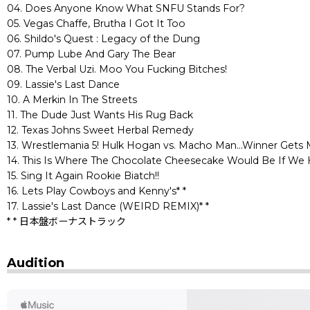
04. Does Anyone Know What SNFU Stands For?
05. Vegas Chaffe, Brutha I Got It Too
06. Shildo's Quest : Legacy of the Dung
07. Pump Lube And Gary The Bear
08. The Verbal Uzi. Moo You Fucking Bitches!
09. Lassie's Last Dance
10. A Merkin In The Streets
11. The Dude Just Wants His Rug Back
12. Texas Johns Sweet Herbal Remedy
13. Wrestlemania 5! Hulk Hogan vs. Macho Man...Winner Gets 
14. This Is Where The Chocolate Cheesecake Would Be If W
15. Sing It Again Rookie Biatch!!
16. Lets Play Cowboys and Kenny's* *
17. Lassie's Last Dance (WEIRD REMIX)* *
* * 日本盤ボーナストラック
Audition