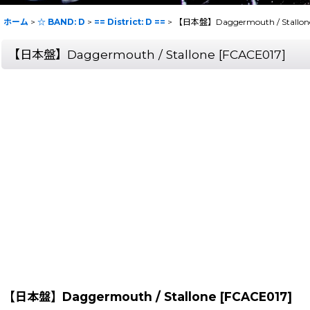
ホーム
>
☆ BAND: D
>
== District: D ==
>
【日本盤】Daggermouth / Stallon
【日本盤】Daggermouth / Stallone
[
FCACE017
]
【日本盤】Daggermouth / Stallone
[
FCACE017
]