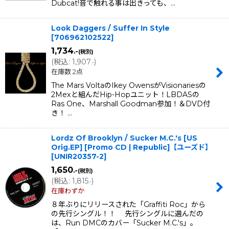
Dubcat!音で触れる事は出きっても、…
Look Daggers / Suffer In Style
[
706962102522
]
1,734
.-
(税別)
(
税込
:
1,907
)
.-
在庫数 2点
The Mars VoltaのIkey OwensがVisionariesの
2Mexと組んだHip-Hopユニット！LBDASの
Ras One、Marshall Goodman参加！＆DVD付
き！ …
Lordz Of Brooklyn / Sucker M.C.'s [US
Orig.EP] [Promo CD | Republic]【ユーズド】
[
UNIR20357-2
]
1,650
.-
(税別)
(
税込
:
1,815
)
.-
在庫わずか
８年ぶりにリリースされた「Graffiti Roc」から
の先行シングル！！ 先行シングルに選んだの
は、Run DMCのカバー「Sucker M.C.'s」。