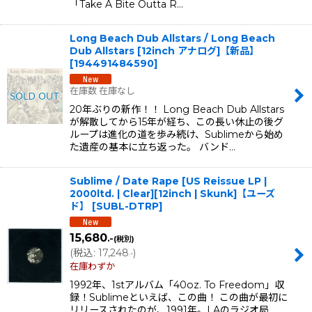
「Take A Bite Outta R…
Long Beach Dub Allstars / Long Beach
Dub Allstars [12inch アナログ]【新品】
[
194491484590
]
在庫数 在庫なし
20年ぶりの新作！！ Long Beach Dub Allstars
が解散してから15年が経ち、この長い休止の後グ
ループは進化の道を歩み続け、Sublimeから始め
た遺産の基本に立ち返った。 バンド…
Sublime / Date Rape [US Reissue LP |
2000ltd. | Clear][12inch | Skunk]【ユーズ
ド】
[
SUBL-DTRP
]
15,680
.-
(税別)
(
税込
:
17,248
)
.-
在庫わずか
1992年、1stアルバム「40oz. To Freedom」収
録！Sublimeといえば、この曲！ この曲が最初に
リリースされたのが、1991年。LAのラジオ局