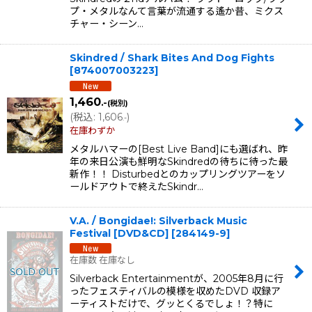
プ・メタルなんて言葉が流通する遙か昔、ミクス
チャー・シーン…
Skindred / Shark Bites And Dog Fights
[
874007003223
]
1,460
.-
(税別)
(
税込
:
1,606
)
.-
在庫わずか
メタルハマーの[Best Live Band]にも選ばれ、昨
年の来日公演も鮮明なSkindredの待ちに待った最
新作！！ Disturbedとのカップリングツアーをソ
ールドアウトで終えたSkindr…
V.A. / Bongidae!: Silverback Music
Festival [DVD&CD]
[
284149-9
]
在庫数 在庫なし
Silverback Entertainmentが、2005年8月に行
ったフェスティバルの模様を収めたDVD 収録ア
ーティストだけで、グッとくるでしょ！？特に