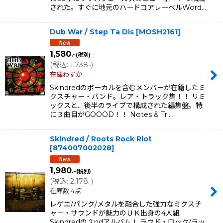
された。すぐに地元のハードコアレーベルWord…
Dub War / Step Ta Dis
[
MOSH2161
]
1,580
.-
(税別)
(
税込
:
1,738
)
.-
在庫わずか
Skindredのボーカルを含むメンバーが在籍したミ
クスチャー・バンド。レア・トラック集！！ リミ
ックスと、後半のライブで構成された編集盤。特
に３曲目がGOOOD！！ Notes & Tr…
Skindred / Roots Rock Riot
[
874007002028
]
1,980
.-
(税別)
(
税込
:
2,178
)
.-
在庫数 4点
レゲエ/パンク/メタルを融合した強力なミクスチ
ャー・サウンドが魅力のＵＫ出身の4人組
Skindredの２ndアルバム！ ラウド・ロック/ラッ