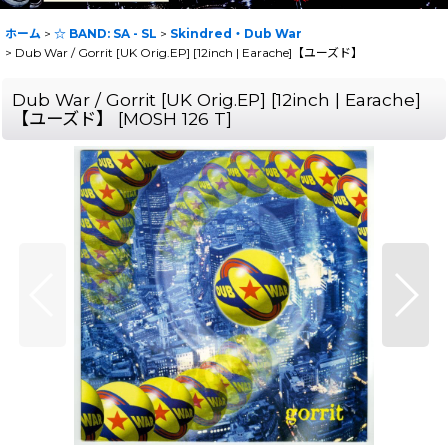
ホーム
>
☆ BAND: SA - SL
>
Skindred・Dub War
>
Dub War / Gorrit [UK Orig.EP] [12inch | Earache]【ユーズド】
Dub War / Gorrit [UK Orig.EP] [12inch | Earache]
【ユーズド】
[
MOSH 126 T
]