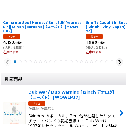
Concrete Sox | Heresy / Split [UK Repress
Snuff / Caught In Ses
LP ][12inch | Earache]【ユーズド】
[
MOSH
[12inch | Vinyl Jap
002
]
73
]
4,150
1,980
.-
.-
(税別)
(税別)
(
税込
:
4,565
)
(
税込
:
2,178
)
.-
.-
在庫わずか
在庫わずか
関連商品
Dub War / Dub Warning [12inch アナログ]
【ユーズド】
[
WOWLP37
]
在庫数 在庫なし
Skindredのボーカル、Benji他が在籍したミクス
チャー・バンドの初期音源！！ Dub Warは、
1993年にサウスウェールズのニューポートで結成