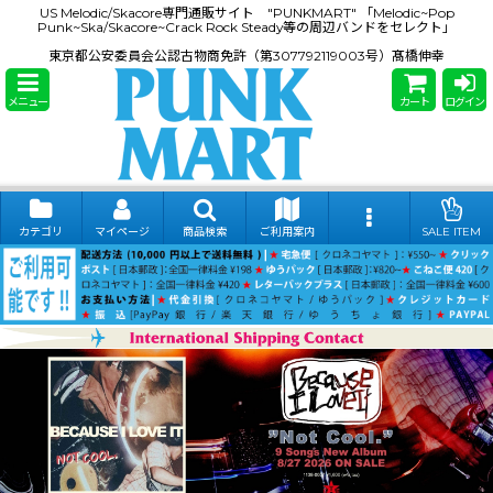
US Melodic/Skacore専門通販サイト "PUNKMART" 「Melodic~Pop
Punk~Ska/Skacore~Crack Rock Steady等の周辺バンドをセレクト」
東京都公安委員会公認古物商免許（第307792119003号）髙橋伸幸
メニュー
カート
ログイン
カテゴリ
マイページ
商品検索
ご利用案内
SALE ITEM