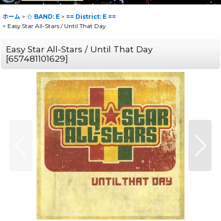
ホーム
>
☆ BAND: E
>
== District: E ==
>
Easy Star All-Stars / Until That Day
Easy Star All-Stars / Until That Day
[
657481101629
]