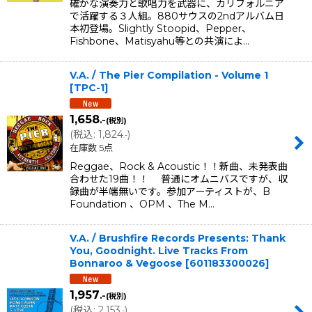
確かな演奏力と歌唱力を武器に、カリフォルニア
で活躍する３人組。880サウスの2ndアルバム日
本初登場。Slightly Stoopid、Pepper、
Fishbone、Matisyahu等との共演によ…
V.A. / The Pier Compilation - Volume 1
[
TPC-1
]
1,658
.-
(税別)
(
税込
:
1,824
)
.-
在庫数 5点
Reggae、Rock & Acoustic！！新曲、未発表曲
合わせた19曲！！ 普通にオムニバスですが、収
録曲が半端無いです。参加アーティストが、B
Foundation 、OPM 、The M…
V.A. / Brushfire Records Presents: Thank
You, Goodnight. Live Tracks From
Bonnaroo & Vegoose
[
601183300026
]
1,957
.-
(税別)
(
税込
:
2,153
)
.-