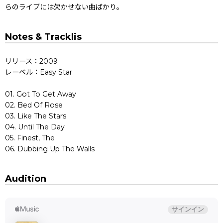
らのライブには欠かせない曲ばかり。
Notes & Tracklis
リリース：2009
レーベル：Easy Star
01. Got To Get Away
02. Bed Of Rose
03. Like The Stars
04. Until The Day
05. Finest, The
06. Dubbing Up The Walls
Audition