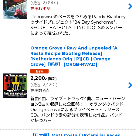
(
税込
:
2,090
)
.-
在庫わずか
PennywiseのベースをつとめるRandy Bradbury
のサイドプロジェクト"84 Day Syndrome"、
SECRET HATEとFALLING IDOLSのメンバー
によって結成された、…
Orange Grove / Raw And Unpeeled [A
Rasta Recipe Bootleg Release]
[Netherlands Orig.LP][CD | Orange
Grove]【新品】
[
ORGB-RWAD
]
2,200
.-
(税別)
(
税込
:
2,420
)
.-
在庫数 6点
新曲4曲、ライブ・トラック4曲、ニュー・バージ
ョン2曲を収録した企画盤！！ オランダのバンド
Orange Groveによるプライベート・リリース
CD。バンドの素の部分を表現した作品。バンド
が持つハー…
【日本盤】Matt Costa / Unfamiliar Faces