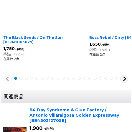
The Black Seeds / On The Sun
Boss Rebel / Dirty
[
84
[
857481103029
]
1,650
.-
(税別)
1,750
.-
(税別)
(
税込
:
1,815
)
.-
(
税込
:
1,925
)
在庫数 2点
.-
在庫数 2点
関連商品
84 Day Syndrome & Glue Factory /
Antonio Villaraigosa Golden Expressway
[
884502127058
]
1,900
.-
(税別)