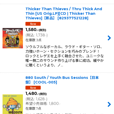
Thicker Than Thieves / Thru Thick And
Thin [US Orig.LP][CD | Thicker Than
Thieves]【新品】
[
829377521228
]
1,580
.-
(税別)
(
税込
:
1,738
)
.-
在庫数 3点
ソウルフルなボーカル、ラウド・ギター・ソロ、
力強いホーン・セクションを巧みのブレンド！
ロックとレゲエを上手く融合させた、ユニークな
唯一無二のサウンド作り上げる事に成功。緩やか
に聴くというより、ノ…
880 South / Youth Bus Sessions【日本
盤】
[
COOL-005
]
1,480
.-
(税別)
(
税込
:
1,628
)
.-
希望小売価格
:
1,800
.-
在庫数 7点