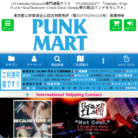
US Melodic/Skacore専門通販サイト "PUNKMART" 「Melodic~Pop
Punk~Ska/Skacore~Crack Rock Steady等の周辺バンドをセレクト」
東京都公安委員会公認古物商免許（第307792119003号）髙橋伸幸
メニュー
カート
ログイン
カテゴリ
マイページ
商品検索
ご利用案内
SALE ITEM