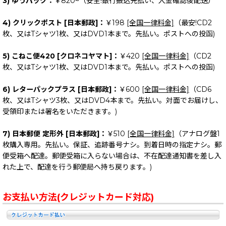
3) ゆうパック：
￥820~（安全!銀行振込先払い、入金確認後配送）
4) クリックポスト [日本郵政]：
￥198
[全国一律料金]
（最安!CD2
枚、又はTシャツ1枚、又はDVD1本まで。先払い。ポストへの投函)
5) こねこ便420 [クロネコヤマト]：
￥420
[全国一律料金]
（CD2
枚、又はTシャツ1枚、又はDVD1本まで。先払い。ポストへの投函)
6) レターパックプラス [日本郵政]：
￥600
[全国一律料金]
（CD6
枚、又はTシャツ3枚、又はDVD4本まで。先払い。対面でお届けし、
受領印または署名をいただきます。)
7) 日本郵便 定形外 [日本郵政]：
￥510
[全国一律料金]
（アナログ盤1
枚購入専用。先払い。保証、追跡番号ナシ。到着日時の指定ナシ。郵
便受箱へ配達。郵便受箱に入らない場合は、不在配達通知書を差し入
れた上で、配達を行う郵便局へ持ち戻ります。)
お支払い方法(クレジットカード対応)