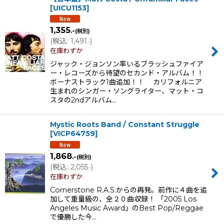
[
UICU1153
]
1,355
.-
(税別)
(
税込
:
1,491
)
.-
在庫わずか
ジャック・ジョンソン率いるブラッシュファイア
ー・レコーズから待望のセカンド・アルバム！！
ボーナストラック1曲追加！！ カリフォルニア
生まれのシンガー・ソングライター、マット・コ
スタの2ndアルバム…
Mystic Roots Band / Constant Struggle
[
VICP64759
]
1,868
.-
(税別)
(
税込
:
2,055
)
.-
在庫わずか
Cornerstone R.A.S.からの再発。前作に４曲を追
加して重量級の、全２０曲収録！ 「2005 Los
Angeles Music Award」のBest Pop/Reggae
で優勝した今…