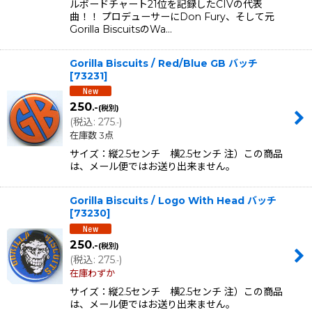
ルボードチャート21位を記録したCIVの代表
曲！！ プロデューサーにDon Fury、そして元
Gorilla BiscuitsのWa…
Gorilla Biscuits / Red/Blue GB バッチ
[
73231
]
250
.-
(税別)
(
税込
:
275
)
.-
在庫数 3点
サイズ：縦2.5センチ 横2.5センチ 注）この商品
は、メール便ではお送り出来ません。
Gorilla Biscuits / Logo With Head バッチ
[
73230
]
250
.-
(税別)
(
税込
:
275
)
.-
在庫わずか
サイズ：縦2.5センチ 横2.5センチ 注）この商品
は、メール便ではお送り出来ません。