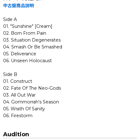
中古盤商品説明
Side A
01. "Sunshine" [Cream]
02. Born From Pain
03. Situation Degenerates
04. Smash Or Be Smashed
05. Deliverance
06. Unseen Holocaust
Side B
01. Construct
02. Fate Of The Neo-Gods
03. All Out War
04. Gommorrah's Season
05. Wrath Of Sanity
06. Firestorm
Audition