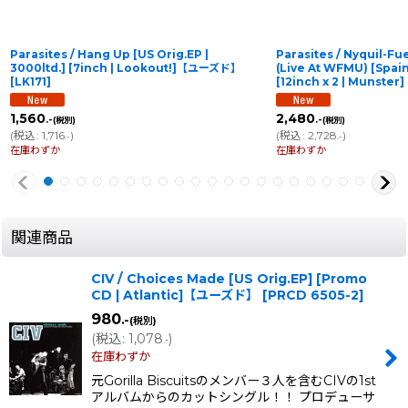
Parasites / Hang Up [US Orig.EP |
Parasites / Nyquil-F
3000ltd.] [7inch | Lookout!]【ユーズド】
(Live At WFMU) [Spain 
[
LK171
]
[12inch x 2 | Munst
1,560
2,480
.-
.-
(税別)
(税別)
(
税込
:
1,716
)
(
税込
:
2,728
)
.-
.-
在庫わずか
在庫わずか
関連商品
CIV / Choices Made [US Orig.EP] [Promo
CD | Atlantic]【ユーズド】
[
PRCD 6505-2
]
980
.-
(税別)
(
税込
:
1,078
)
.-
在庫わずか
元Gorilla Biscuitsのメンバー３人を含むCIVの1st
アルバムからのカットシングル！！ プロデューサ