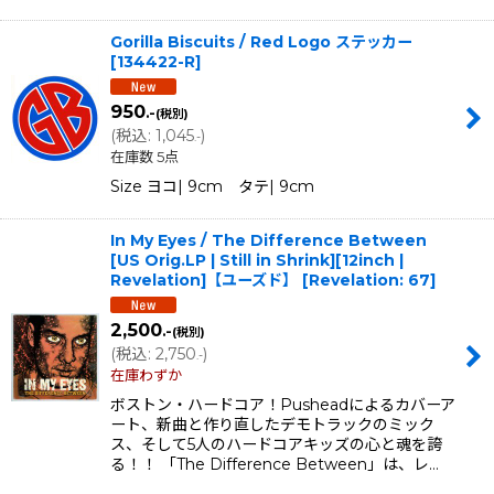
Gorilla Biscuits / Red Logo ステッカー
[
134422-R
]
950
.-
(税別)
(
税込
:
1,045
)
.-
在庫数 5点
Size ヨコ| 9cm タテ| 9cm
In My Eyes / The Difference Between
[US Orig.LP | Still in Shrink][12inch |
Revelation]【ユーズド】
[
Revelation: 67
]
2,500
.-
(税別)
(
税込
:
2,750
)
.-
在庫わずか
ボストン・ハードコア！Pusheadによるカバーア
ート、新曲と作り直したデモトラックのミック
ス、そして5人のハードコアキッズの心と魂を誇
る！！ 「The Difference Between」は、レ…