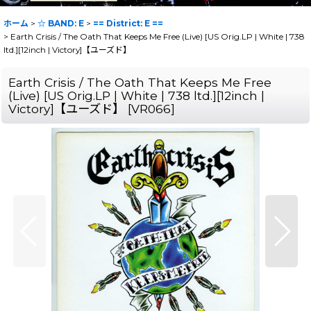
ホーム
>
☆ BAND: E
>
== District: E ==
>
Earth Crisis / The Oath That Keeps Me Free (Live) [US Orig.LP | White | 738
ltd.][12inch | Victory]【ユーズド】
Earth Crisis / The Oath That Keeps Me Free
(Live) [US Orig.LP | White | 738 ltd.][12inch |
Victory]【ユーズド】
[
VR066
]