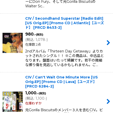
ーにDon Fury、そして元Gorilla Biscuitsの
Walter Sc…
CIV / Secondhand Superstar [Radio Edit]
[US Orig.EP] [Promo CD | Atlantic]【ユーズ
ド】
[
PRCD 8453-2
]
980
.-
(税別)
(
税込
:
1,078
)
.-
在庫数 2点
2ndアルバム「Thirteen Day Getaway」よりカ
ットされたシングル！！ ※この商品は、中古品と
なります。盤面はいたって綺麗です。若干の微細
な擦り傷を見逃しているかもしれません。ご…
CIV / Can't Wait One Minute More [US
Orig.EP] [Promo CD | Lava]【ユーズド】
[
PRCD 6284-2
]
1,000
.-
(税別)
(
税込
:
1,100
)
.-
在庫わずか
元Gorilla Biscuitsのメンバー３人を含むCIV。ビ