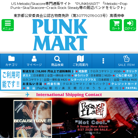
US Melodic/Skacore専門通販サイト "PUNKMART" 「Melodic~Pop
Punk~Ska/Skacore~Crack Rock Steady等の周辺バンドをセレクト」
東京都公安委員会公認古物商免許（第307792119003号）髙橋伸幸
メニュー
カート
ログイン
カテゴリ
マイページ
商品検索
ご利用案内
SALE ITEM