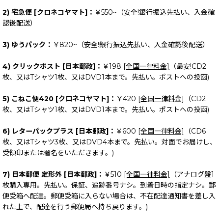
2) 宅急便 [クロネコヤマト]：
￥550~（安全!銀行振込先払い、入金確
認後配送）
3) ゆうパック：
￥820~（安全!銀行振込先払い、入金確認後配送）
4) クリックポスト [日本郵政]：
￥198
[全国一律料金]
（最安!CD2
枚、又はTシャツ1枚、又はDVD1本まで。先払い。ポストへの投函)
5) こねこ便420 [クロネコヤマト]：
￥420
[全国一律料金]
（CD2
枚、又はTシャツ1枚、又はDVD1本まで。先払い。ポストへの投函)
6) レターパックプラス [日本郵政]：
￥600
[全国一律料金]
（CD6
枚、又はTシャツ3枚、又はDVD4本まで。先払い。対面でお届けし、
受領印または署名をいただきます。)
7) 日本郵便 定形外 [日本郵政]：
￥510
[全国一律料金]
（アナログ盤1
枚購入専用。先払い。保証、追跡番号ナシ。到着日時の指定ナシ。郵
便受箱へ配達。郵便受箱に入らない場合は、不在配達通知書を差し入
れた上で、配達を行う郵便局へ持ち戻ります。)