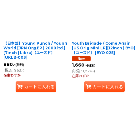
並び順
:
絞り込む
【日本盤】Young Punch / Young
Youth Brigade / Come Again
World [JPN Org.EP | 2000 ltd.]
[US Orig.Mini LP][12inch | BYO]
[7inch | Libra]【ユーズド】
【ユーズド】
[
BYO 025
]
[
UKLB-003
]
880
.-
1,660
(税別)
.-
(税別)
(
税込
:
968
)
.-
(
税込
:
1,826
)
.-
在庫わずか
在庫わずか
カートに入れる
カートに入れる