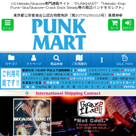
US Melodic/Skacore専門通販サイト "PUNKMART" 「Melodic~Pop
Punk~Ska/Skacore~Crack Rock Steady等の周辺バンドをセレクト」
東京都公安委員会公認古物商免許（第307792119003号）髙橋伸幸
メニュー
カート
ログイン
カテゴリ
マイページ
商品検索
ご利用案内
SALE ITEM