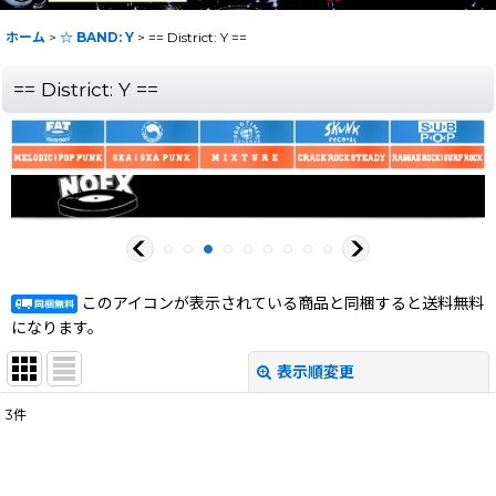
ホーム
>
☆ BAND: Y
>
== District: Y ==
== District: Y ==
このアイコンが表示されている商品と同梱すると送料無料
になります。
表示順変更
閉じる
3
件
表示数
:
在庫あり