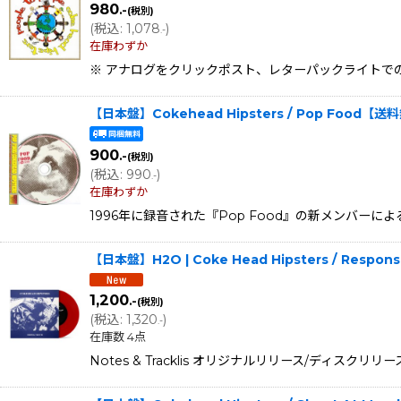
980
.-
(税別)
(
税込
:
1,078
)
.-
在庫わずか
※ アナログをクリックポスト、レターパックライトでの発送
【日本盤】Cokehead Hipsters / Pop Food【
900
.-
(税別)
(
税込
:
990
)
.-
在庫わずか
1996年に録音された『Pop Food』の新メンバーによ
【日本盤】H2O | Coke Head Hipsters / Responsibl
1,200
.-
(税別)
(
税込
:
1,320
)
.-
在庫数 4点
Notes & Tracklis オリジナルリリース/ディスクリリース: 19