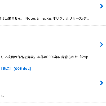
。 Notes & Tracklis オリジナルリリース/デ…
s」より２枚目の作品を発表。本作は1996年に録音された『Pop…
EA]【新品】
[
005 dea
]
n…