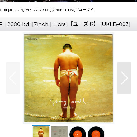
d [JPN Org.EP | 2000 ltd.][7inch | Libra]【ユーズド】
| 2000 ltd.][7inch | Libra]【ユーズド】
[
UKLB-003
]