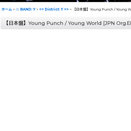
ホーム
>
☆ BAND: Y
>
== District: Y ==
>
【日本盤】Young Punch / Young Worl
【日本盤】Young Punch / Young World [JPN Org.EP 