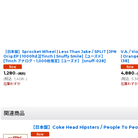
【日本盤】Sprocket Wheel | Less Than Jake / SPLIT [JPN
V.A. / V
Orig.EP | 1000ltd.][7inch | Snuffy Smile]【ユーズド】
| Orange
[7inch アナログ・1,000枚限定]【ユーズド】
[
snuff-028
]
138
]
1,280
4,880
.-
.-
(税別)
(
税込
:
1,408
)
(
税込
:
5,3
.-
在庫わずか
在庫わずか
関連商品
【日本盤】Coke Head Hipsters / People To Peop