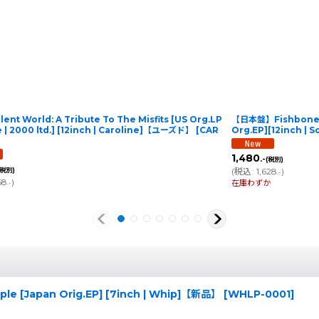
iolent World: A Tribute To The Misfits [US Org.LP
【日本盤】Fishbone /
 | 2000 ltd.] [12inch | Caroline]【ユーズド】
[
CAR
Org.EP][12inch 
1,480
.-
(税別)
(税別)
(
税込
:
1,628
)
.-
68
)
在庫わずか
.-
le [Japan Orig.EP] [7inch | Whip]【新品】
[
WHLP-0001
]