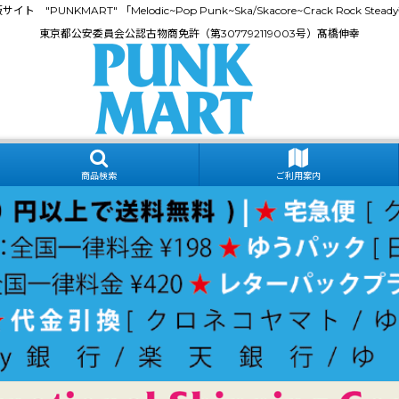
門通販サイト "PUNKMART" 「Melodic~Pop Punk~Ska/Skacore~Crack Rock
東京都公安委員会公認古物商免許（第307792119003号）髙橋伸幸
商品検索
ご利用案内