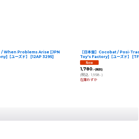
 When Problems Arise [JPN
【日本盤】Cocobat / Posi-Tracti
| Sony]【ユーズド】
[
12AP 3295
]
Toy's Factory]【ユーズド】
[
TF
1,780
.-
(税別)
(
税込
:
1,958
)
.-
在庫わずか