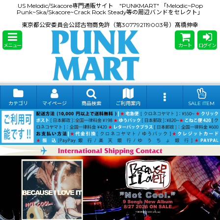
US Melodic/Skacore専門通販サイト "PUNKMART" 「Melodic~Pop
Punk~Ska/Skacore~Crack Rock Steady等の周辺バンドをセレクト」
東京都公安委員会公認古物商免許（第307792119003号）髙橋伸幸
メニュー
カート
ログイン
カテゴリ
マイページ
商品検索
ご利用案内
SALE ITEM