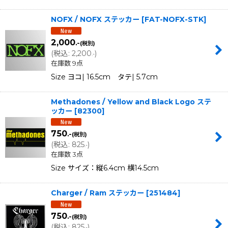
NOFX / NOFX ステッカー
[
FAT-NOFX-STK
]
2,000
.-
(税別)
(
税込
:
2,200
)
.-
在庫数 9点
Size ヨコ| 16.5cm タテ| 5.7cm
Methadones / Yellow and Black Logo ステ
ッカー
[
82300
]
750
.-
(税別)
(
税込
:
825
)
.-
在庫数 3点
Size サイズ：縦6.4cm 横14.5cm
Charger / Ram ステッカー
[
251484
]
750
.-
(税別)
(
税込
:
825
)
.-