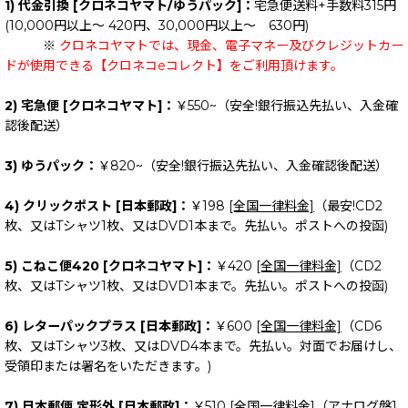
1) 代金引換 [クロネコヤマト/ゆうパック]：
宅急便送料+手数料315円
(10,000円以上～ 420円、30,000円以上～ 630円)
※
クロネコヤマトでは、現金、電子マネー及びクレジットカー
ドが使用できる【クロネコeコレクト】をご利用頂けます。
2) 宅急便 [クロネコヤマト]：
￥550~（安全!銀行振込先払い、入金確
認後配送）
3) ゆうパック：
￥820~（安全!銀行振込先払い、入金確認後配送）
4) クリックポスト [日本郵政]：
￥198
[全国一律料金]
（最安!CD2
枚、又はTシャツ1枚、又はDVD1本まで。先払い。ポストへの投函)
5) こねこ便420 [クロネコヤマト]：
￥420
[全国一律料金]
（CD2
枚、又はTシャツ1枚、又はDVD1本まで。先払い。ポストへの投函)
6) レターパックプラス [日本郵政]：
￥600
[全国一律料金]
（CD6
枚、又はTシャツ3枚、又はDVD4本まで。先払い。対面でお届けし、
受領印または署名をいただきます。)
7) 日本郵便 定形外 [日本郵政]：
￥510
[全国一律料金]
（アナログ盤1