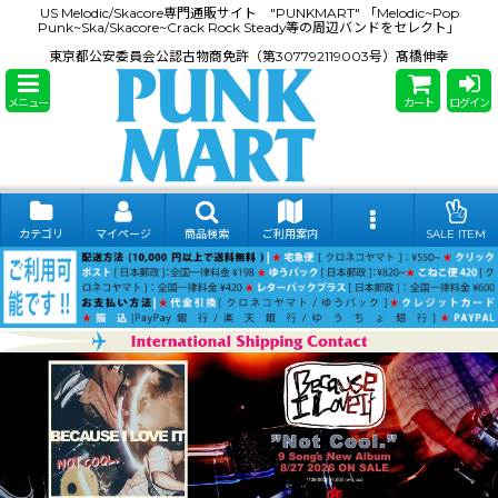
US Melodic/Skacore専門通販サイト "PUNKMART" 「Melodic~Pop
Punk~Ska/Skacore~Crack Rock Steady等の周辺バンドをセレクト」
東京都公安委員会公認古物商免許（第307792119003号）髙橋伸幸
メニュー
カート
ログイン
カテゴリ
マイページ
商品検索
ご利用案内
SALE ITEM