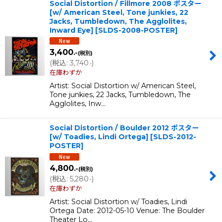
Social Distortion / Fillmore 2008 ポスター
[w/ American Steel, Tone junkies, 22
Jacks, Tumbledown, The Agglolites,
Inward Eye]
[
SLDS-2008-POSTER
]
3,400
.-
(税別)
(
税込
:
3,740
)
.-
在庫わずか
Artist: Social Distortion w/ American Steel,
Tone junkies, 22 Jacks, Tumbledown, The
Agglolites, Inw…
Social Distortion / Boulder 2012 ポスター
[w/ Toadies, Lindi Ortega]
[
SLDS-2012-
POSTER
]
4,800
.-
(税別)
(
税込
:
5,280
)
.-
在庫わずか
Artist: Social Distortion w/ Toadies, Lindi
Ortega Date: 2012-05-10 Venue: The Boulder
Theater Lo…