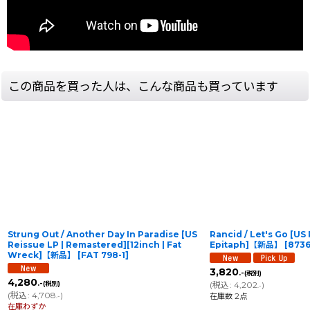
この商品を買った人は、こんな商品も買っています
Strung Out / Another Day In Paradise [US
Rancid / Let's Go [US 
Reissue LP | Remastered][12inch | Fat
Epitaph]【新品】
[
8736
Wreck]【新品】
[
FAT 798-1
]
3,820
.-
(税別)
4,280
.-
(税別)
(
税込
:
4,202
)
.-
(
税込
:
4,708
)
在庫数 2点
.-
在庫わずか