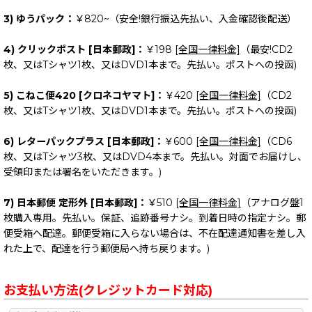
3) ゆうパック：
￥820~（安全!銀行振込先払い、入金確認後配送）
4) クリックポスト [日本郵政]：
￥198
[全国一律料金]
（最安!CD2
枚、又はTシャツ1枚、又はDVD1本まで。先払い。ポストへの投函)
5) こねこ便420 [クロネコヤマト]：
￥420
[全国一律料金]
（CD2
枚、又はTシャツ1枚、又はDVD1本まで。先払い。ポストへの投函)
6) レターパックプラス [日本郵政]：
￥600
[全国一律料金]
（CD6
枚、又はTシャツ3枚、又はDVD4本まで。先払い。対面でお届けし、
受領印または署名をいただきます。)
7) 日本郵便 定形外 [日本郵政]：
￥510
[全国一律料金]
（アナログ盤1
枚購入専用。先払い。保証、追跡番号ナシ。到着日時の指定ナシ。郵
便受箱へ配達。郵便受箱に入らない場合は、不在配達通知書を差し入
れた上で、配達を行う郵便局へ持ち戻ります。)
お支払い方法(クレジットカード対応)