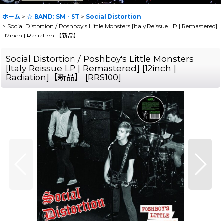
ホーム
>
☆ BAND: SM - ST
>
Social Distortion
>
Social Distortion / Poshboy's Little Monsters [Italy Reissue LP | Remastered]
[12inch | Radiation]【新品】
Social Distortion / Poshboy's Little Monsters
[Italy Reissue LP | Remastered] [12inch |
Radiation]【新品】
[
RRS100
]