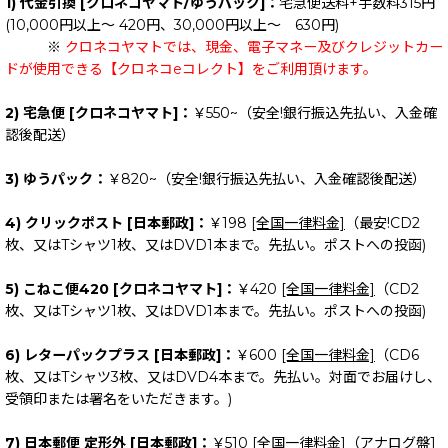
1) 代金引換 [クロネコヤマト/ゆうパック]：
宅急便送料+手数料315円
(10,000円以上～ 420円、30,000円以上～ 630円)
※
クロネコヤマトでは、現金、電子マネー及びクレジットカー
ドが使用できる【クロネコeコレクト】をご利用頂けます。
2) 宅急便 [クロネコヤマト]：
￥550~（安全!銀行振込先払い、入金確
認後配送）
3) ゆうパック：
￥820~（安全!銀行振込先払い、入金確認後配送）
4) クリックポスト [日本郵政]：
￥198
[全国一律料金]
（最安!CD2
枚、又はTシャツ1枚、又はDVD1本まで。先払い。ポストへの投函)
5) こねこ便420 [クロネコヤマト]：
￥420
[全国一律料金]
（CD2
枚、又はTシャツ1枚、又はDVD1本まで。先払い。ポストへの投函)
6) レターパックプラス [日本郵政]：
￥600
[全国一律料金]
（CD6
枚、又はTシャツ3枚、又はDVD4本まで。先払い。対面でお届けし、
受領印または署名をいただきます。)
7) 日本郵便 定形外 [日本郵政]：
￥510
[全国一律料金]
（アナログ盤1