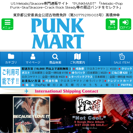
US Melodic/Skacore専門通販サイト "PUNKMART" 「Melodic~Pop
Punk~Ska/Skacore~Crack Rock Steady等の周辺バンドをセレクト」
東京都公安委員会公認古物商免許（第307792119003号）髙橋伸幸
メニュー
カート
ログイン
カテゴリ
マイページ
商品検索
ご利用案内
SALE ITEM