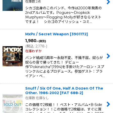
在庫数 2点
シカゴ出身のこのバンド、今作は2000年発表の
2ndアルバムです。Pogues〜Dropkick
Murphyes〜Flogging Mollyが好きならマスト
ですよ！ シカゴのアイリッシュ・コミ…
MxPx / Secret Weapon
[
3901172
]
1,980
.-
(税別)
(
税込
:
2,178
)
.-
在庫わずか
バンド結成15周年〜永劫不変、不撓不屈、奴らが
奴らの音で帰ってきた！ デビュー
作"Pokinatcha"(1994)を手掛けたアーロン・スプ
リンクルによるプロデュース。参加ゲスト：ブラ
イアン・ベ…
Snuff / Six Of One, Half A Dozen Of The
Other. 1986-2002
[
FAT 688-2
]
在庫数 在庫なし
この価格で2枚組！！ ベスト・アルバム+B-Side
コレクション！！この価格で2枚組は、すぐに買