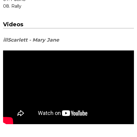
08. Rally
Videos
illScarlett - Mary Jane