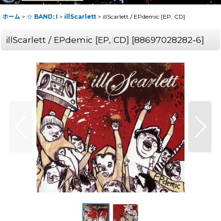
ホーム
>
☆ BAND: I
>
illScarlett
>
illScarlett / EPdemic [EP, CD]
illScarlett / EPdemic [EP, CD]
[
88697028282-6
]