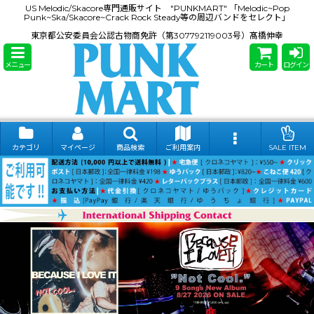
US Melodic/Skacore専門通販サイト "PUNKMART" 「Melodic~Pop
Punk~Ska/Skacore~Crack Rock Steady等の周辺バンドをセレクト」
東京都公安委員会公認古物商免許（第307792119003号）髙橋伸幸
メニュー
カート
ログイン
カテゴリ
マイページ
商品検索
ご利用案内
SALE ITEM