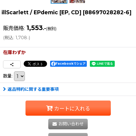
illScarlett / EPdemic [EP, CD]
[
88697028282-6
]
1,553
販売価格
:
.-
(税別)
(
税込
:
1,708
)
.-
在庫わずか
Facebookでシェア
数量
:
返品特約に関する重要事項
カートに入れる
お問い合わせ