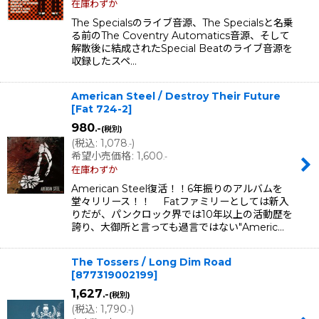
在庫わずか
The Specialsのライブ音源、The Specialsと名乗
る前のThe Coventry Automatics音源、そして
解散後に結成されたSpecial Beatのライブ音源を
収録したスペ…
American Steel / Destroy Their Future
[
Fat 724-2
]
980
.-
(税別)
(
税込
:
1,078
)
.-
希望小売価格
:
1,600
.-
在庫わずか
American Steel復活！！6年振りのアルバムを
堂々リリース！！ Fatファミリーとしては新入
りだが、パンクロック界では10年以上の活動歴を
誇り、大御所と言っても過言ではない"Americ…
The Tossers / Long Dim Road
[
877319002199
]
1,627
.-
(税別)
(
税込
:
1,790
)
.-