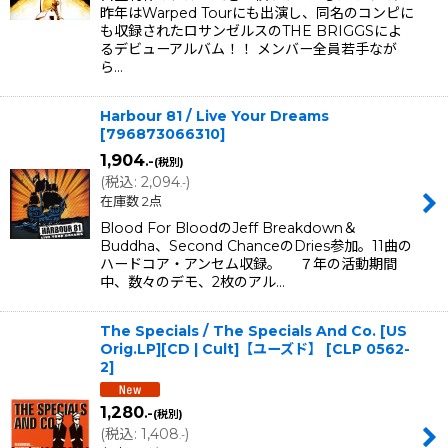
昨年はWarped Tourにも出演し、同名のコンピに
も収録されたロサンゼルスのTHE BRIGGSによ
るデビューアルバム！！ メンバー全員若手なが
ら…
Harbour 81 / Live Your Dreams
[
796873066310
]
1,904
.-
(税別)
(
税込
:
2,094
)
.-
在庫数 2点
Blood For BloodのJeff Breakdown＆
Buddha、Second ChanceのDries参加。11曲の
ハードコア・アンセム収録。 ７年の活動期間
中、数々のデモ、2枚のアル…
The Specials / The Specials And Co. [US
Orig.LP][CD | Cult]【ユーズド】
[
CLP 0562-
2
]
1,280
.-
(税別)
(
税込
:
1,408
)
.-