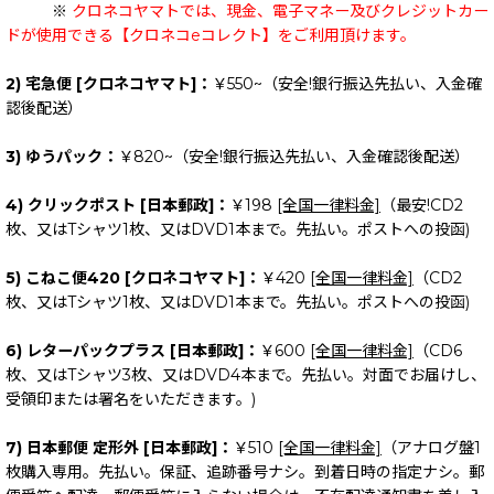
※
クロネコヤマトでは、現金、電子マネー及びクレジットカー
ドが使用できる【クロネコeコレクト】をご利用頂けます。
2) 宅急便 [クロネコヤマト]：
￥550~（安全!銀行振込先払い、入金確
認後配送）
3) ゆうパック：
￥820~（安全!銀行振込先払い、入金確認後配送）
4) クリックポスト [日本郵政]：
￥198
[全国一律料金]
（最安!CD2
枚、又はTシャツ1枚、又はDVD1本まで。先払い。ポストへの投函)
5) こねこ便420 [クロネコヤマト]：
￥420
[全国一律料金]
（CD2
枚、又はTシャツ1枚、又はDVD1本まで。先払い。ポストへの投函)
6) レターパックプラス [日本郵政]：
￥600
[全国一律料金]
（CD6
枚、又はTシャツ3枚、又はDVD4本まで。先払い。対面でお届けし、
受領印または署名をいただきます。)
7) 日本郵便 定形外 [日本郵政]：
￥510
[全国一律料金]
（アナログ盤1
枚購入専用。先払い。保証、追跡番号ナシ。到着日時の指定ナシ。郵