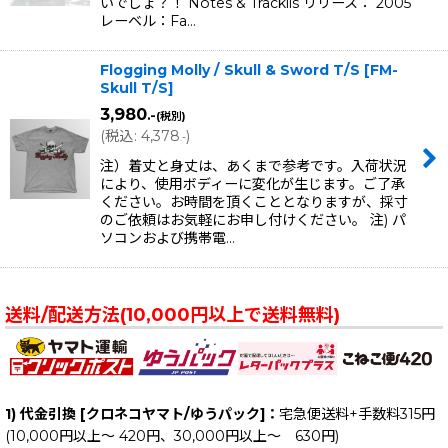
いでしょ？！ Notes & Tracklis リリース： 2005
レーベル：Fa…
Flogging Molly / Skull & Sword T/S
[
FM-
Skull T/S
]
3,980
.-
(税別)
(
税込
:
4,378
)
.-
注）着丈と身丈は、あくまで参考です。入荷状況
により、使用ボディーに変化が生じます。ご了承
ください。お時間を頂くこととなりますが、採寸
のご依頼はお気軽にお申し付けください。 注) パ
ソコンおよび携帯電…
送料/配送方法(10,000円以上で送料無料)
1) 代金引換 [クロネコヤマト/ゆうパック]：
宅急便送料+手数料315円
(10,000円以上～ 420円、30,000円以上～ 630円)