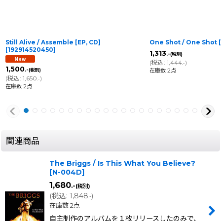
Still Alive / Assemble [EP, CD]
One Shot / One Shot [
[
192914520450
]
1,313
.-
(税別)
(
税込
:
1,444
)
.-
1,500
.-
在庫数 2点
(税別)
(
税込
:
1,650
)
.-
在庫数 2点
関連商品
The Briggs / Is This What You Believe?
[
N-004D
]
1,680
.-
(税別)
(
税込
:
1,848
)
.-
在庫数 2点
自主制作のアルバムを１枚リリースしたのみで、