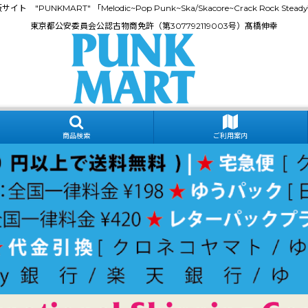
門通販サイト "PUNKMART" 「Melodic~Pop Punk~Ska/Skacore~Crack Rock
東京都公安委員会公認古物商免許（第307792119003号）髙橋伸幸
商品検索
ご利用案内