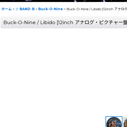
ホーム
>
☆ BAND: B
>
Buck-O-Nine
>
Buck-O-Nine / Libido [12in
Buck-O-Nine / Libido [12inch アナログ・ピクチ