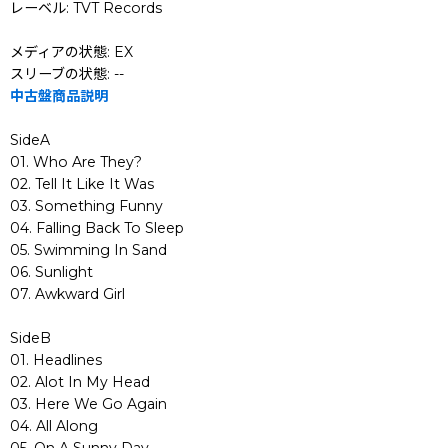
レーベル: TVT Records
メディアの状態: EX
スリーブの状態: --
中古盤商品説明
SideA
01. Who Are They?
02. Tell It Like It Was
03. Something Funny
04. Falling Back To Sleep
05. Swimming In Sand
06. Sunlight
07. Awkward Girl
SideB
01. Headlines
02. Alot In My Head
03. Here We Go Again
04. All Along
05. On A Sunny Day