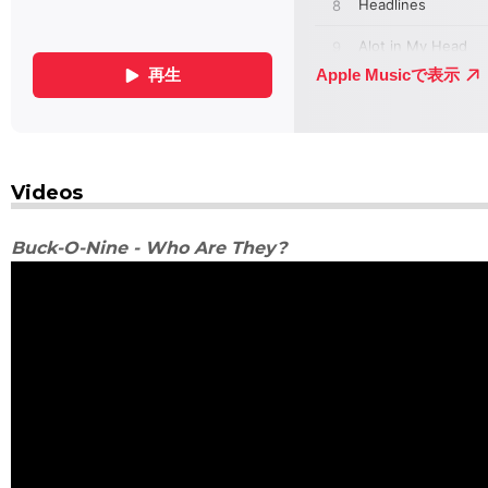
Videos
Buck-O-Nine - Who Are They?