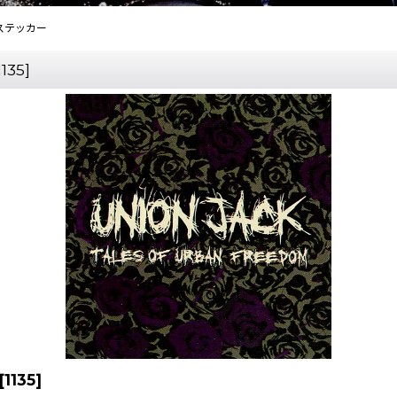
om ステッカー
1135
]
[
1135
]