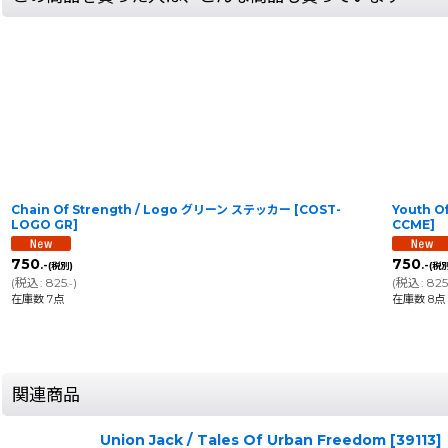
Chain Of Strength / Logo グリーン ステッカー
[
COST-
Youth O
LOGO GR
]
CCME
]
750
750
.-
.-
(税別)
(税別
(
税込
:
825
)
(
税込
:
82
.-
在庫数 7点
在庫数 8点
関連商品
Union Jack / Tales Of Urban Freedom
[
39113
]