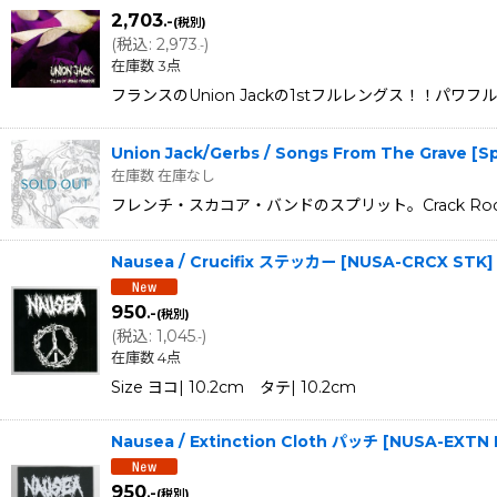
2,703
.-
(税別)
(
税込
:
2,973
)
.-
在庫数 3点
フランスのUnion Jackの1stフルレングス！！パ
Union Jack/Gerbs / Songs From The Grave [Spl
在庫数 在庫なし
フレンチ・スカコア・バンドのスプリット。Crack Rock 
Nausea / Crucifix ステッカー
[
NUSA-CRCX STK
]
950
.-
(税別)
(
税込
:
1,045
)
.-
在庫数 4点
Size ヨコ| 10.2cm タテ| 10.2cm
Nausea / Extinction Cloth パッチ
[
NUSA-EXTN
950
.-
(税別)