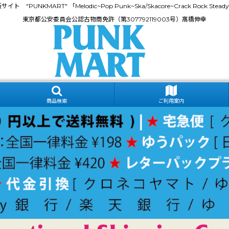
門通販サイト "PUNKMART" 「Melodic~Pop Punk~Ska/Skacore~Crack Rock
東京都公安委員会公認古物商免許（第307792119003号）髙橋伸幸
商品検索
ご利用案内