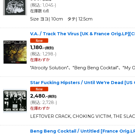
(
税込
:
1,045
)
.-
在庫数 6点
Size ヨコ| 10cm タテ| 12.5cm
V.A. / Track The Virus [UK & France Orig.LP
1,180
.-
(税別)
(
税込
:
1,298
)
.-
在庫わずか
"Atrocity Solution"、"Beng Beng Cock
Star Fucking Hipsters / Until We're Dead [
2,480
.-
(税別)
(
税込
:
2,728
)
.-
在庫わずか
LEFTOVER CRACK, CHOKING VICTIM, THE S
Beng Beng Cocktail / Untitled [France Orig