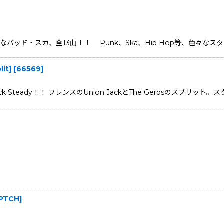
ワフルなバッド・スカ、全13曲！！ Punk、Ska、Hip Hop等、色
it]
[
66569
]
Steady！！ フレンスのUnion JackとThe Gerbsのスプリット
 PTCH
]