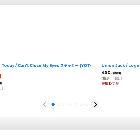
f Today / Can't Close My Eyes ステッカー
[
YOT-
Union Jack / Lo
450
.-
(税別)
(
税込
:
495
)
.-
在庫わずか
)
5
)
.-