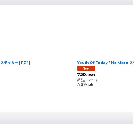
go ステッカー
[
1134
]
Youth Of Today / No More
750
.-
(税別)
(
税込
:
825
)
.-
在庫数 6点