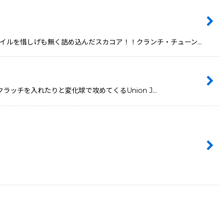
々なスタイルを惜しげも無く詰め込んだスカコア！！クランチ・チューン…
。スクラッチを入れたりと変化球で攻めてくるUnion J…