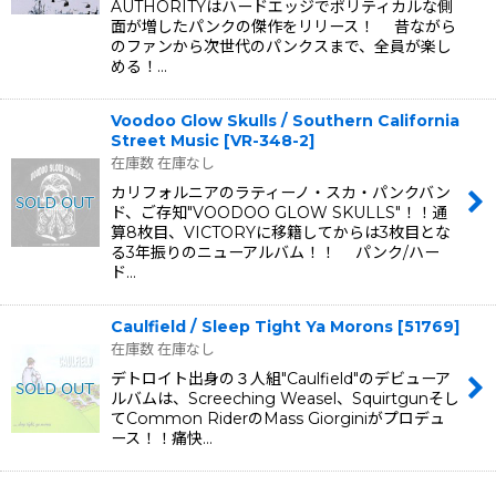
AUTHORITYはハードエッジでポリティカルな側
面が増したパンクの傑作をリリース！ 昔ながら
のファンから次世代のパンクスまで、全員が楽し
める！…
Voodoo Glow Skulls / Southern California
Street Music
[
VR-348-2
]
在庫数 在庫なし
カリフォルニアのラティーノ・スカ・パンクバン
ド、ご存知"VOODOO GLOW SKULLS"！！通
算8枚目、VICTORYに移籍してからは3枚目とな
る3年振りのニューアルバム！！ パンク/ハー
ド…
Caulfield / Sleep Tight Ya Morons
[
51769
]
在庫数 在庫なし
デトロイト出身の３人組"Caulfield"のデビューア
ルバムは、Screeching Weasel、Squirtgunそし
てCommon RiderのMass Giorginiがプロデュ
ース！！痛快…