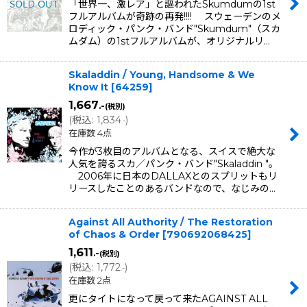
「世界一、激レア」と謳われたSkumdumの1st
フルアルバムが奇跡の再発!!!! スウェーデンのメ
ロディック・パンク・バンド"Skumdum"（スカ
ムダム）の1stフルアルバムが、オリジナルリ…
Skaladdin / Young, Handsome & We
Know It
[
64259
]
1,667
.-
(税別)
(
税込
:
1,834
)
.-
在庫数 4点
今作が3枚目のアルバムとなる、スイスで絶大な
人気を誇るスカ／パンク・バンド"Skaladdin "。
2006年に日本のDALLAXとのスプリットもリ
リースしたことのあるバンドなので、なじみの…
Against All Authority / The Restoration
of Chaos & Order
[
790692068425
]
1,611
.-
(税別)
(
税込
:
1,772
)
.-
在庫数 2点
更にタイトになって戻って来たAGAINST ALL