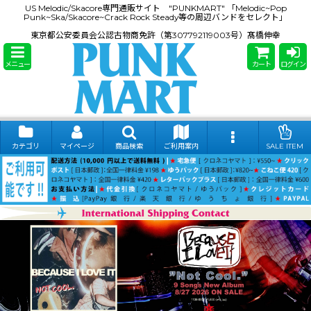
US Melodic/Skacore専門通販サイト "PUNKMART" 「Melodic~Pop
Punk~Ska/Skacore~Crack Rock Steady等の周辺バンドをセレクト」
東京都公安委員会公認古物商免許（第307792119003号）髙橋伸幸
メニュー
カート
ログイン
カテゴリ
マイページ
商品検索
ご利用案内
SALE ITEM