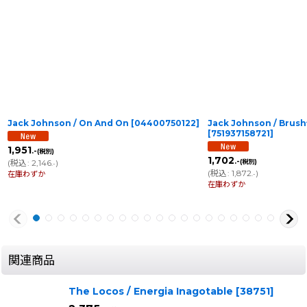
Jack Johnson / On And On
[
04400750122
]
Jack Johnson / Brushf
[
751937158721
]
1,951
.-
(税別)
1,702
.-
(
税込
:
2,146
)
(税別)
.-
(
税込
:
1,872
)
在庫わずか
.-
在庫わずか
関連商品
The Locos / Energia Inagotable
[
38751
]