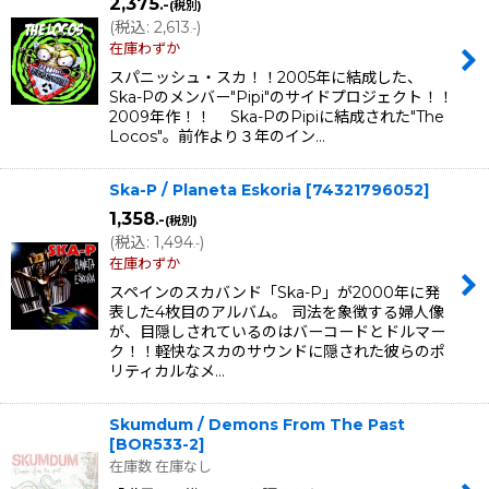
2,375
.-
(税別)
(
税込
:
2,613
)
.-
在庫わずか
スパニッシュ・スカ！！2005年に結成した、
Ska-Pのメンバー"Pipi"のサイドプロジェクト！！
2009年作！！ Ska-PのPipiに結成された"The
Locos"。前作より３年のイン…
Ska-P / Planeta Eskoria
[
74321796052
]
1,358
.-
(税別)
(
税込
:
1,494
)
.-
在庫わずか
スペインのスカバンド「Ska-P」が2000年に発
表した4枚目のアルバム。 司法を象徴する婦人像
が、目隠しされているのはバーコードとドルマー
ク！！軽快なスカのサウンドに隠された彼らのポ
リティカルなメ…
Skumdum / Demons From The Past
[
BOR533-2
]
在庫数 在庫なし