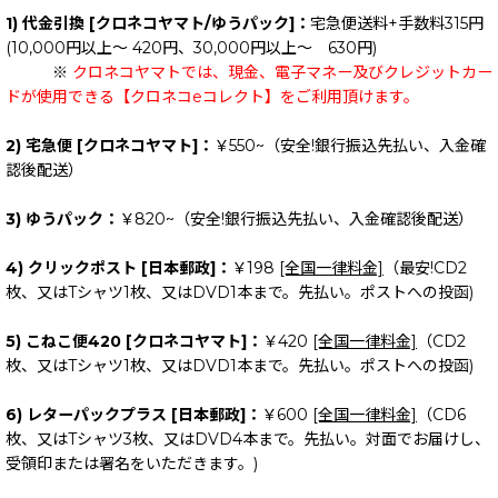
1) 代金引換 [クロネコヤマト/ゆうパック]：
宅急便送料+手数料315円
(10,000円以上～ 420円、30,000円以上～ 630円)
※
クロネコヤマトでは、現金、電子マネー及びクレジットカー
ドが使用できる【クロネコeコレクト】をご利用頂けます。
2) 宅急便 [クロネコヤマト]：
￥550~（安全!銀行振込先払い、入金確
認後配送）
3) ゆうパック：
￥820~（安全!銀行振込先払い、入金確認後配送）
4) クリックポスト [日本郵政]：
￥198
[全国一律料金]
（最安!CD2
枚、又はTシャツ1枚、又はDVD1本まで。先払い。ポストへの投函)
5) こねこ便420 [クロネコヤマト]：
￥420
[全国一律料金]
（CD2
枚、又はTシャツ1枚、又はDVD1本まで。先払い。ポストへの投函)
6) レターパックプラス [日本郵政]：
￥600
[全国一律料金]
（CD6
枚、又はTシャツ3枚、又はDVD4本まで。先払い。対面でお届けし、
受領印または署名をいただきます。)