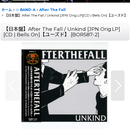
ホーム
>
☆ BAND: A
>
After The Fall
>
【日本盤】After The Fall / Unkind [JPN Orig.LP][CD | Bells On]【ユーズド】
【日本盤】After The Fall / Unkind [JPN Orig.LP]
[CD | Bells On]【ユーズド】
[
BOR587-2
]