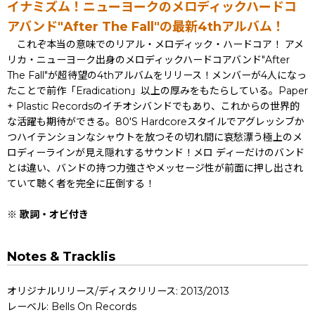
イナミズム！ニューヨークのメロディックハードコ
アバンド"After The Fall"の最新4thアルバム！
これぞ本当の意味でのリアル・メロディック・ハードコア！ アメ
リカ・ニューヨーク出身のメロディックハードコアバンド"After
The Fall"が超待望の4thアルバムをリリース！メンバーが4人になっ
たことで前作「Eradication」以上の厚みをもたらしている。Paper
+ Plastic Recordsのイチオシバンドでもあり、これからの世界的
な活躍も期待ができる。80'S Hardcoreスタイルでアグレッシブか
つハイテンションなシャウトを放つその切れ間に哀愁漂う極上のメ
ロディーラインが見え隠れするサウンド！メロ ディーだけのバンド
とは違い、バンドの持つ力強さやメッセージ性が前面に押し出され
ていて聴く者を完全に圧倒する！
※ 歌詞・オビ付き
Notes & Tracklis
オリジナルリリース/ディスクリリース: 2013/2013
レーベル: Bells On Records