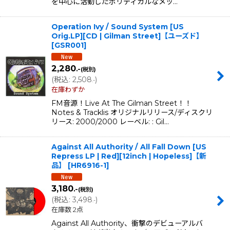
を中心に活動したポリティカルなメッ…
Operation Ivy / Sound System [US
Orig.LP][CD | Gilman Street]【ユーズド】
[
GSR001
]
2,280
.-
(税別)
(
税込
:
2,508
)
.-
在庫わずか
FM音源！Live At The Gilman Street！！
Notes & Tracklis オリジナルリリース/ディスクリ
リース: 2000/2000 レーベル: : Gil…
Against All Authority / All Fall Down [US
Repress LP | Red][12inch | Hopeless]【新
品】
[
HR6916-1
]
3,180
.-
(税別)
(
税込
:
3,498
)
.-
在庫数 2点
Against All Authority、衝撃のデビューアルバ