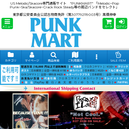
US Melodic/Skacore専門通販サイト "PUNKMART" 「Melodic~Pop
Punk~Ska/Skacore~Crack Rock Steady等の周辺バンドをセレクト」
東京都公安委員会公認古物商免許（第307792119003号）髙橋伸幸
メニュー
カート
ログイン
カテゴリ
マイページ
商品検索
ご利用案内
SALE ITEM