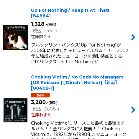
Up For Nothing / Keep It At That!
[
64864
]
1,328
.-
(税別)
(
税込
:
1,461
)
.-
在庫数 2点
ブルックリン・パンクス"Up For Nothing"が
2006年に発表したデビューアルバム！！ 2002
年に結成されたニューヨークを活動拠点とする
DIYパンクス"Up For Nothing"が…
Choking Victim / No Gods No Managers
[US Reissue.] [12inch | Hellcat]【新品】
[
80408-1
]
3,280
.-
(税別)
(
税込
:
3,608
)
.-
在庫わずか
Choking Victimがリリースした最初で最後のア
ルバム！！全パンクスに大推薦！！ Choking
Victimは、1992年から1998年までニューヨーク