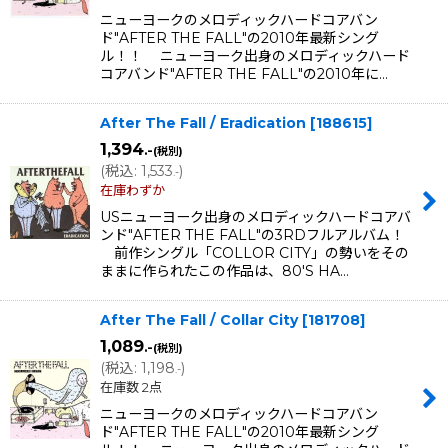
ニューヨークのメロディックハードコアバン
ド"AFTER THE FALL"の2010年最新シング
ル！！ ニューヨーク出身のメロディックハード
コアバンド"AFTER THE FALL"の2010年に…
After The Fall / Eradication
[
188615
]
1,394
.-
(税別)
(
税込
:
1,533
)
.-
在庫わずか
USニューヨーク出身のメロディックハードコアバ
ンド"AFTER THE FALL"の3RDフルアルバム！
前作シングル「COLLOR CITY」の勢いをその
ままに作られたこの作品は、80'S HA…
After The Fall / Collar City
[
181708
]
1,089
.-
(税別)
(
税込
:
1,198
)
.-
在庫数 2点
ニューヨークのメロディックハードコアバン
ド"AFTER THE FALL"の2010年最新シング