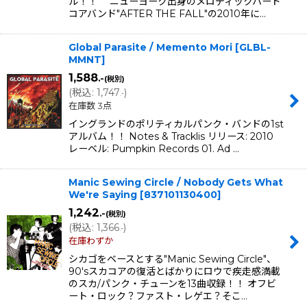
ル！！ ニューヨーク出身のメロディックハード
コアバンド"AFTER THE FALL"の2010年に…
Global Parasite / Memento Mori
[
GLBL-
MMNT
]
1,588
.-
(税別)
(
税込
:
1,747
)
.-
在庫数 3点
イングランドのポリティカルパンク・バンドの1st
アルバム！！ Notes & Tracklis リリース: 2010
レーベル: Pumpkin Records 01. Ad …
Manic Sewing Circle / Nobody Gets What
We're Saying
[
837101130400
]
1,242
.-
(税別)
(
税込
:
1,366
)
.-
在庫わずか
シカゴをベースとする"Manic Sewing Circle"、
90'sスカコアの復活とばかりにロウで疾走感満載
のスカ/パンク・チューンを13曲収録！！ オフビ
ート・ロック？ファスト・レゲエ？そこ…