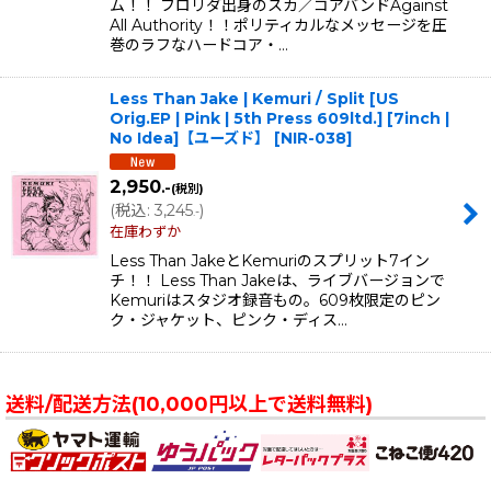
ム！！ フロリダ出身のスカ／コアバンドAgainst
All Authority！！ポリティカルなメッセージを圧
巻のラフなハードコア・…
Less Than Jake | Kemuri / Split [US
Orig.EP | Pink | 5th Press 609ltd.] [7inch |
No Idea]【ユーズド】
[
NIR-038
]
2,950
.-
(税別)
(
税込
:
3,245
)
.-
在庫わずか
Less Than JakeとKemuriのスプリット7イン
チ！！ Less Than Jakeは、ライブバージョンで
Kemuriはスタジオ録音もの。609枚限定のピン
ク・ジャケット、ピンク・ディス…
送料/配送方法(10,000円以上で送料無料)