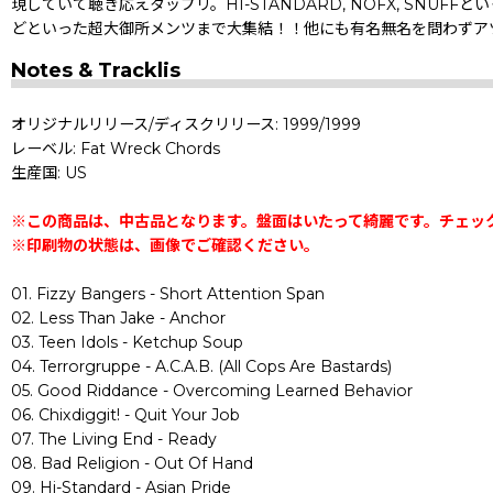
現していて聴き応えタップリ。HI-STANDARD, NOFX, SNUFFといったお馴
どといった超大御所メンツまで大集結！！他にも有名無名を問わずア
Notes & Tracklis
オリジナルリリース/ディスクリリース: 1999/1999
レーベル: Fat Wreck Chords
生産国: US
※この商品は、中古品となります。盤面はいたって綺麗です。チェッ
※印刷物の状態は、画像でご確認ください。
01. Fizzy Bangers - Short Attention Span
02. Less Than Jake - Anchor
03. Teen Idols - Ketchup Soup
04. Terrorgruppe - A.C.A.B. (All Cops Are Bastards)
05. Good Riddance - Overcoming Learned Behavior
06. Chixdiggit! - Quit Your Job
07. The Living End - Ready
08. Bad Religion - Out Of Hand
09. Hi-Standard - Asian Pride