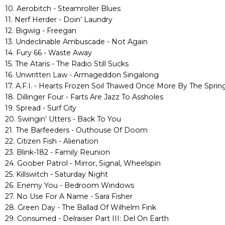
10. Aerobitch - Steamroller Blues
11. Nerf Herder - Doin’ Laundry
12. Bigwig - Freegan
13. Undeclinable Ambuscade - Not Again
14. Fury 66 - Waste Away
15. The Ataris - The Radio Still Sucks
16. Unwritten Law - Armageddon Singalong
17. A.F.I. - Hearts Frozen Soil Thawed Once More By The Spri
18. Dillinger Four - Farts Are Jazz To Assholes
19. Spread - Surf City
20. Swingin’ Utters - Back To You
21. The Barfeeders - Outhouse Of Doom
22. Citizen Fish - Alienation
23. Blink-182 - Family Reunion
24. Goober Patrol - Mirror, Signal, Wheelspin
25. Killswitch - Saturday Night
26. Enemy You - Bedroom Windows
27. No Use For A Name - Sara Fisher
28. Green Day - The Ballad Of Wilhelm Fink
29. Consumed - Delraiser Part III: Del On Earth