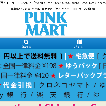
門通販サイト "PUNKMART" 「Melodic~Pop Punk~Ska/Skacore~Crack Rock
東京都公安委員会公認古物商免許（第307792119003号）髙橋伸幸
商品検索
ご利用案内