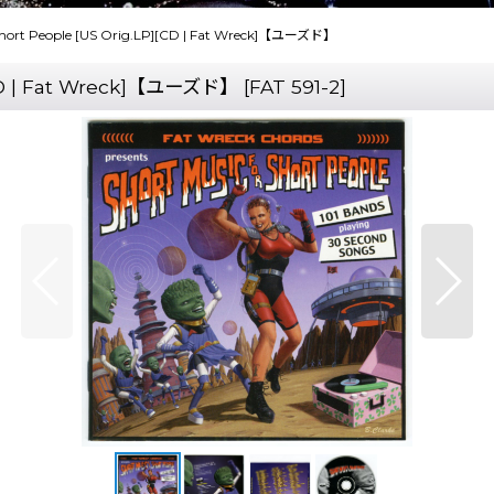
r Short People [US Orig.LP][CD | Fat Wreck]【ユーズド】
P][CD | Fat Wreck]【ユーズド】
[
FAT 591-2
]