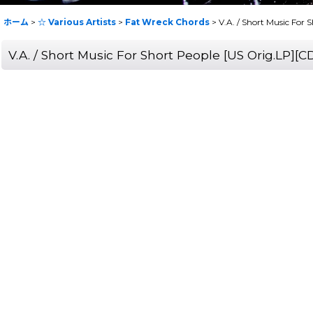
ホーム
>
☆ Various Artists
>
Fat Wreck Chords
>
V.A. / Short Music Fo
V.A. / Short Music For Short People [US Orig.L