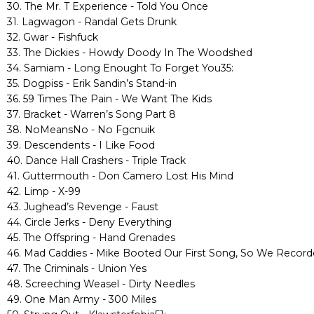
30. The Mr. T Experience - Told You Once
31. Lagwagon - Randal Gets Drunk
32. Gwar - Fishfuck
33. The Dickies - Howdy Doody In The Woodshed
34. Samiam - Long Enought To Forget You35:
35. Dogpiss - Erik Sandin’s Stand-in
36. 59 Times The Pain - We Want The Kids
37. Bracket - Warren’s Song Part 8
38. NoMeansNo - No Fgcnuik
39. Descendents - I Like Food
40. Dance Hall Crashers - Triple Track
41. Guttermouth - Don Camero Lost His Mind
42. Limp - X-99
43. Jughead’s Revenge - Faust
44. Circle Jerks - Deny Everything
45. The Offspring - Hand Grenades
46. Mad Caddies - Mike Booted Our First Song, So We Record
47. The Criminals - Union Yes
48. Screeching Weasel - Dirty Needles
49. One Man Army - 300 Miles