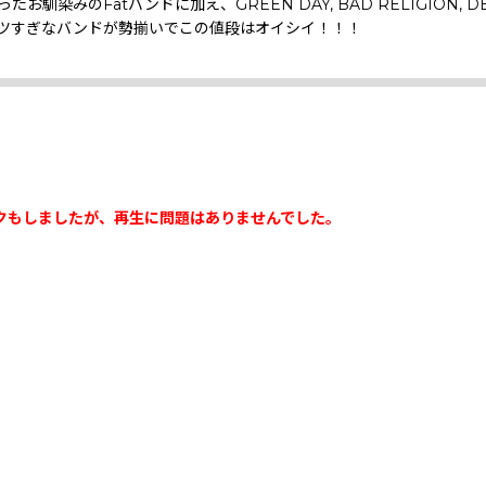
染みのFatバンドに加え、GREEN DAY, BAD RELIGION, DECENDE
ツすぎなバンドが勢揃いでこの値段はオイシイ！！！
クもしましたが、再生に問題はありませんでした。