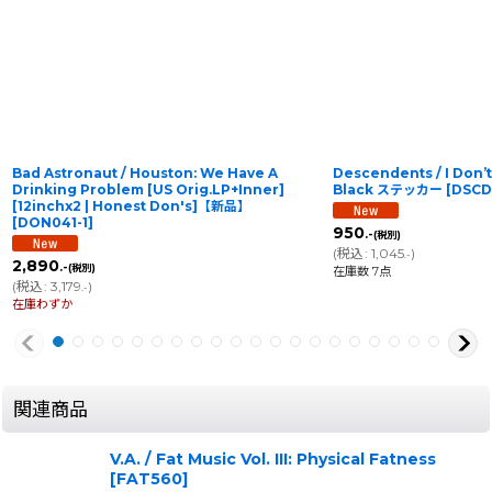
Bad Astronaut / Houston: We Have A
Descendents / I Don’
Drinking Problem [US Orig.LP+Inner]
Black ステッカー
[
DSCD
[12inchx2 | Honest Don's]【新品】
[
DON041-1
]
950
.-
(税別)
(
税込
:
1,045
)
.-
2,890
.-
(税別)
在庫数 7点
(
税込
:
3,179
)
.-
在庫わずか
関連商品
V.A. / Fat Music Vol. III: Physical Fatness
[
FAT560
]