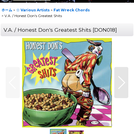
ホーム
>
☆ Various Artists
>
Fat Wreck Chords
>
V.A. / Honest Don's Greatest Shits
V.A. / Honest Don's Greatest Shits
[
DON018
]