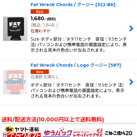
Fat Wreck Chords / クージー
[
322-BK
]
1,680
.-
(税別)
(
税込
:
1,848
)
.-
在庫わずか
Size ボディ部分：タテ11センチ 直径：9.5センチ
注) パソコンおよび携帯電話の画面設定により、表
示される見本の色合いが左右されます。
Fat Wreck Chords / Logo クージー
[
587
]
在庫数 在庫なし
ボディ部分：タテ11センチ 直径：9.5センチ 注)
パソコンおよび携帯電話の画面設定により、表示
される見本の色合いが左右されます。
送料/配送方法(10,000円以上で送料無料)