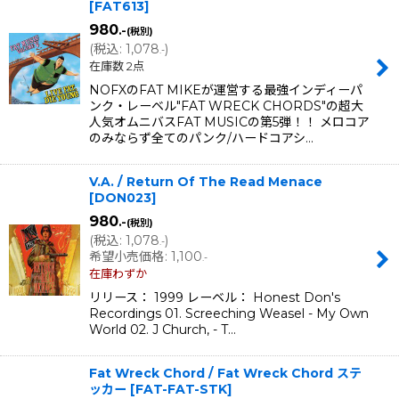
[
FAT613
]
980
.-
(税別)
(
税込
:
1,078
)
.-
在庫数 2点
NOFXのFAT MIKEが運営する最強インディーパ
ンク・レーベル"FAT WRECK CHORDS"の超大
人気オムニバスFAT MUSICの第5弾！！ メロコア
のみならず全てのパンク/ハードコアシ…
V.A. / Return Of The Read Menace
[
DON023
]
980
.-
(税別)
(
税込
:
1,078
)
.-
希望小売価格
:
1,100
.-
在庫わずか
リリース： 1999 レーベル： Honest Don's
Recordings 01. Screeching Weasel - My Own
World 02. J Church, - T…
Fat Wreck Chord / Fat Wreck Chord ステ
ッカー
[
FAT-FAT-STK
]