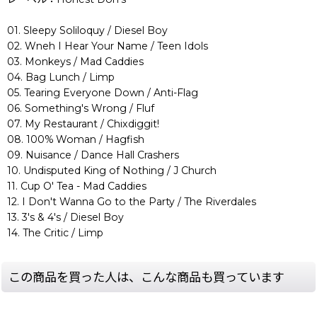
01. Sleepy Soliloquy / Diesel Boy
02. Wneh I Hear Your Name / Teen Idols
03. Monkeys / Mad Caddies
04. Bag Lunch / Limp
05. Tearing Everyone Down / Anti-Flag
06. Something's Wrong / Fluf
07. My Restaurant / Chixdiggit!
08. 100% Woman / Hagfish
09. Nuisance / Dance Hall Crashers
10. Undisputed King of Nothing / J Church
11. Cup O' Tea - Mad Caddies
12. I Don't Wanna Go to the Party / The Riverdales
13. 3's & 4's / Diesel Boy
14. The Critic / Limp
この商品を買った人は、こんな商品も買っています