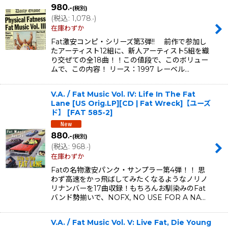
980
.-
(税別)
(
税込
:
1,078
)
.-
在庫わずか
Fat激安コンピ・シリーズ第3弾!! 前作で参加し
たアーティスト12組に、新人アーティスト5組を織
り交ぜての全18曲！！この値段で、このボリュー
ムで、この内容！ リース：1997 レーベル…
V.A. / Fat Music Vol. IV: Life In The Fat
Lane [US Orig.LP][CD | Fat Wreck]【ユーズ
ド】
[
FAT 585-2
]
880
.-
(税別)
(
税込
:
968
)
.-
在庫わずか
Fatの名物激安パンク・サンプラー第4弾！！ 思
わず高速をかっ飛ばしてみたくなるようなノリノ
リナンバーを17曲収録！もちろんお馴染みのFat
バンド勢揃いで、NOFX, NO USE FOR A NA…
V.A. / Fat Music Vol. V: Live Fat, Die Young