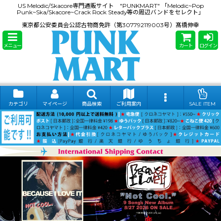
US Melodic/Skacore専門通販サイト "PUNKMART" 「Melodic~Pop
Punk~Ska/Skacore~Crack Rock Steady等の周辺バンドをセレクト」
東京都公安委員会公認古物商免許（第307792119003号）髙橋伸幸
メニュー
カート
ログイン
カテゴリ
マイページ
商品検索
ご利用案内
SALE ITEM