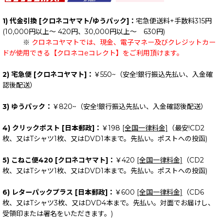
1) 代金引換 [クロネコヤマト/ゆうパック]：
宅急便送料+手数料315円
(10,000円以上～ 420円、30,000円以上～ 630円)
※
クロネコヤマトでは、現金、電子マネー及びクレジットカー
ドが使用できる【クロネコeコレクト】をご利用頂けます。
2) 宅急便 [クロネコヤマト]：
￥550~（安全!銀行振込先払い、入金確
認後配送）
3) ゆうパック：
￥820~（安全!銀行振込先払い、入金確認後配送）
4) クリックポスト [日本郵政]：
￥198
[全国一律料金]
（最安!CD2
枚、又はTシャツ1枚、又はDVD1本まで。先払い。ポストへの投函)
5) こねこ便420 [クロネコヤマト]：
￥420
[全国一律料金]
（CD2
枚、又はTシャツ1枚、又はDVD1本まで。先払い。ポストへの投函)
6) レターパックプラス [日本郵政]：
￥600
[全国一律料金]
（CD6
枚、又はTシャツ3枚、又はDVD4本まで。先払い。対面でお届けし、
受領印または署名をいただきます。)