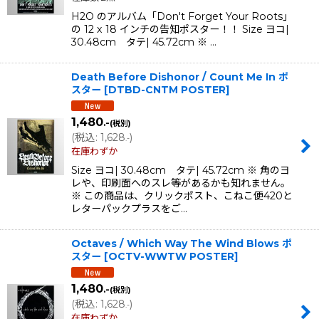
H2O のアルバム「Don't Forget Your Roots」
の 12 x 18 インチの告知ポスター！！ Size ヨコ|
30.48cm タテ| 45.72cm ※ …
Death Before Dishonor / Count Me In ポ
スター
[
DTBD-CNTM POSTER
]
1,480
.-
(税別)
(
税込
:
1,628
)
.-
在庫わずか
Size ヨコ| 30.48cm タテ| 45.72cm ※ 角のヨ
レや、印刷面へのスレ等があるかも知れません。
※ この商品は、クリックポスト、こねこ便420と
レターパックプラスをご…
Octaves / Which Way The Wind Blows ポ
スター
[
OCTV-WWTW POSTER
]
1,480
.-
(税別)
(
税込
:
1,628
)
.-
在庫わずか