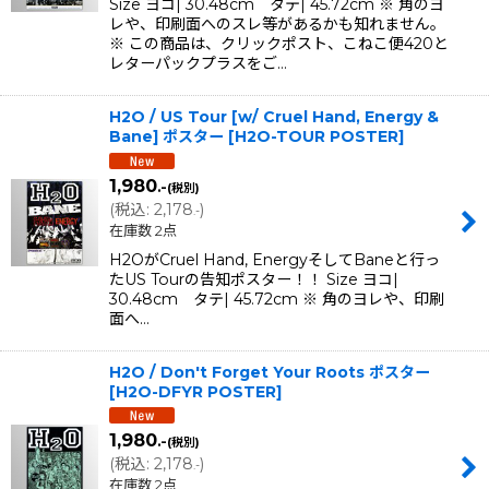
Size ヨコ| 30.48cm タテ| 45.72cm ※ 角のヨ
レや、印刷面へのスレ等があるかも知れません。
※ この商品は、クリックポスト、こねこ便420と
レターパックプラスをご…
H2O / US Tour [w/ Cruel Hand, Energy &
Bane] ポスター
[
H2O-TOUR POSTER
]
1,980
.-
(税別)
(
税込
:
2,178
)
.-
在庫数 2点
H2OがCruel Hand, EnergyそしてBaneと行っ
たUS Tourの告知ポスター！！ Size ヨコ|
30.48cm タテ| 45.72cm ※ 角のヨレや、印刷
面へ…
H2O / Don't Forget Your Roots ポスター
[
H2O-DFYR POSTER
]
1,980
.-
(税別)
(
税込
:
2,178
)
.-
在庫数 2点