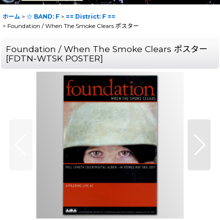
ホーム
>
☆ BAND: F
>
== District: F ==
>
Foundation / When The Smoke Clears ポスター
Foundation / When The Smoke Clears ポスター
[
FDTN-WTSK POSTER
]