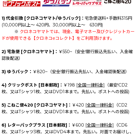
1) 代金引換 [クロネコヤマト/ゆうパック]：
宅急便送料+手数料315円
(10,000円以上～ 420円、30,000円以上～ 630円)
※
クロネコヤマトでは、現金、電子マネー及びクレジットカー
ドが使用できる【クロネコeコレクト】をご利用頂けます。
2) 宅急便 [クロネコヤマト]：
￥550~（安全!銀行振込先払い、入金確
認後配送）
3) ゆうパック：
￥820~（安全!銀行振込先払い、入金確認後配送）
4) クリックポスト [日本郵政]：
￥198
[全国一律料金]
（最安!CD2
枚、又はTシャツ1枚、又はDVD1本まで。先払い。ポストへの投函)
5) こねこ便420 [クロネコヤマト]：
￥420
[全国一律料金]
（CD2
枚、又はTシャツ1枚、又はDVD1本まで。先払い。ポストへの投函)
6) レターパックプラス [日本郵政]：
￥600
[全国一律料金]
（CD6
枚、又はTシャツ3枚、又はDVD4本まで。先払い。対面でお届けし、