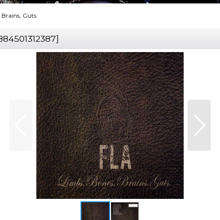
, Brains, Guts
884501312387
]