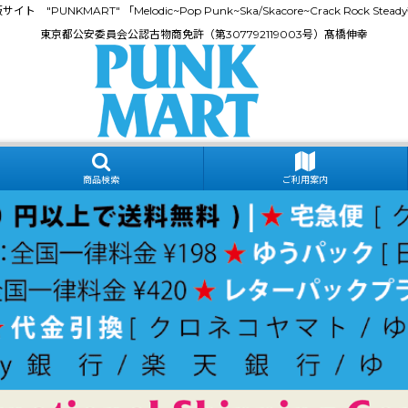
門通販サイト "PUNKMART" 「Melodic~Pop Punk~Ska/Skacore~Crack Rock
東京都公安委員会公認古物商免許（第307792119003号）髙橋伸幸
商品検索
ご利用案内