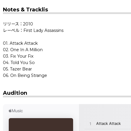
Notes & Tracklis
リリース：2010
レーベル：First Lady Assassins
01. Attack Attack
02. One In A Million
03. Fix Your Fix
04. Told You So
05. Tazer Bear
06. On Being Strange
Audition