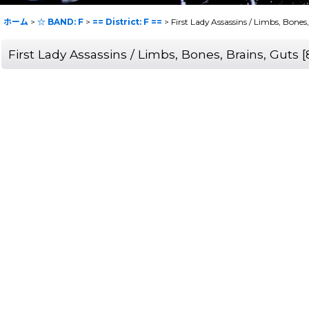
ホーム
>
☆ BAND: F
>
== District: F ==
>
First Lady Assassins / Limbs, Bones
First Lady Assassins / Limbs, Bones, Brains, Guts
[