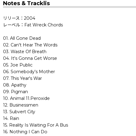
Notes & Tracklis
リリース：2004
レーベル：Fat Wreck Chords
01. All Gone Dead
02. Can't Hear The Words
03. Waste Of Breath
04. It's Gonna Get Worse
05. Joe Public
06. Somebody's Mother
07. This Year's War
08. Apathy
09. Pigman
10. Animal 11.Peroxide
12. Businessmen
13. Subvert City
14. Rain
15. Reality Is Waiting For A Bus
16. Nothing I Can Do