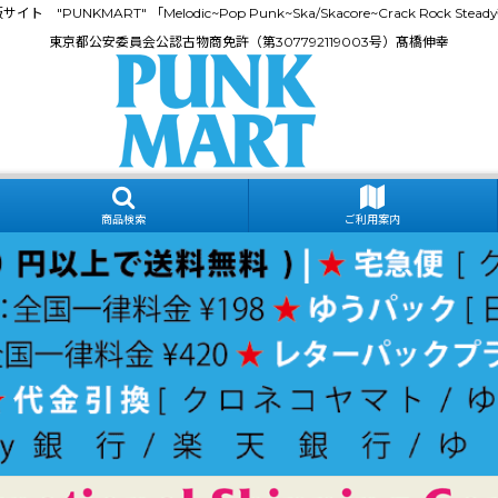
門通販サイト "PUNKMART" 「Melodic~Pop Punk~Ska/Skacore~Crack Rock
東京都公安委員会公認古物商免許（第307792119003号）髙橋伸幸
商品検索
ご利用案内