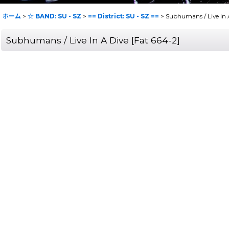
ホーム
>
☆ BAND: SU - SZ
>
== District: SU - SZ ==
>
Subhumans / Live In 
Subhumans / Live In A Dive
[
Fat 664-2
]