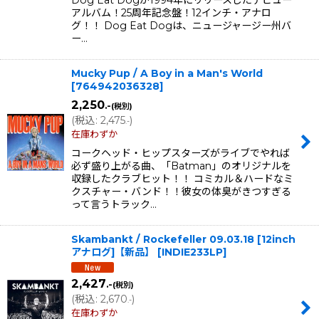
アルバム！25周年記念盤！12インチ・アナロ
グ！！ Dog Eat Dogは、ニュージャージー州バ
ー…
Mucky Pup / A Boy in a Man's World
[
764942036328
]
2,250
.-
(税別)
(
税込
:
2,475
)
.-
在庫わずか
コークヘッド・ヒップスターズがライブでやれば
必ず盛り上がる曲、「Batman」のオリジナルを
収録したクラブヒット！！ コミカル＆ハードなミ
クスチャー・バンド！！彼女の体臭がきつすぎる
って言うトラック…
Skambankt / Rockefeller 09.03.18 [12inch
アナログ]【新品】
[
INDIE233LP
]
2,427
.-
(税別)
(
税込
:
2,670
)
.-
在庫わずか