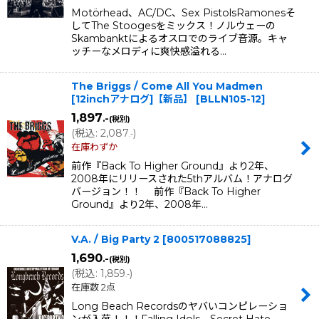
Motörhead、AC/DC、Sex PistolsRamonesそ
してThe Stoogesをミックス！ノルウェーの
Skambanktによるオスロでのライブ音源。キャ
ッチーなメロディに爽快感溢れる…
The Briggs / Come All You Madmen
[12inchアナログ]【新品】
[
BLLN105-12
]
1,897
.-
(税別)
(
税込
:
2,087
)
.-
在庫わずか
前作『Back To Higher Ground』より2年、
2008年にリリースされた5thアルバム！アナログ
バージョン！！ 前作『Back To Higher
Ground』より2年、2008年…
V.A. / Big Party 2
[
800517088825
]
1,690
.-
(税別)
(
税込
:
1,859
)
.-
在庫数 2点
Long Beach Recordsのヤバいコンピレーショ