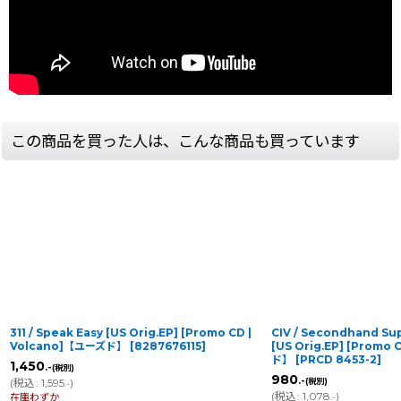
この商品を買った人は、こんな商品も買っています
311 / Speak Easy [US Orig.EP] [Promo CD |
CIV / Secondhand Sup
Volcano]【ユーズド】
[
8287676115
]
[US Orig.EP] [Promo 
ド】
[
PRCD 8453-2
]
1,450
.-
(税別)
980
.-
(
税込
:
1,595
)
(税別)
.-
(
税込
:
1,078
)
在庫わずか
.-