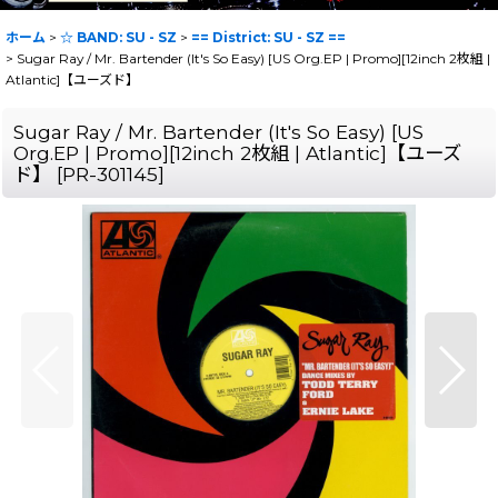
ホーム
>
☆ BAND: SU - SZ
>
== District: SU - SZ ==
>
Sugar Ray / Mr. Bartender (It's So Easy) [US Org.EP | Promo][12inch 2枚組 |
Atlantic]【ユーズド】
Sugar Ray / Mr. Bartender (It's So Easy) [US
Org.EP | Promo][12inch 2枚組 | Atlantic]【ユーズ
ド】
[
PR-301145
]