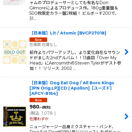
ャムのプロデューサーとしても有名なDon
Gilmoreによるプロデュース作。180g重量盤＆
500枚限定カラー盤2枚組！ ビルボード200で、
31…
【日本盤】Lit / Atomic
[
BVCP27018
]
在庫数 在庫なし
前作よりパワーアップし、より変化自在なサウン
ドがました2ndアルバム！！13曲目「Over My
Head」にAerosmithのSteven Tylerがゲスト参
加！！ リリース: 2002 …
【日本盤】Dog Eat Dog / All Boro Kings
[JPN Orig.LP][CD | Apollon]【ユーズド】
[
APCY-8164
]
980
.-
(税別)
(
税込
:
1,078
)
.-
在庫わずか
ニュージャージー出身ミクスチャー・バンド、
Dog Eat Dogが1994年にリリースしたデビュー