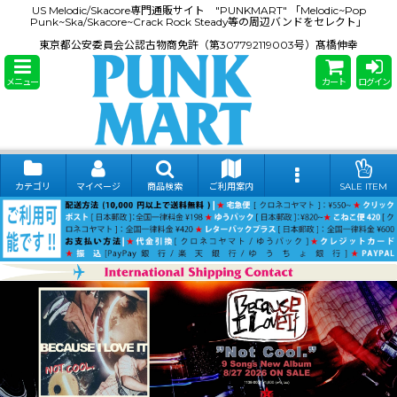
US Melodic/Skacore専門通販サイト "PUNKMART" 「Melodic~Pop
Punk~Ska/Skacore~Crack Rock Steady等の周辺バンドをセレクト」
東京都公安委員会公認古物商免許（第307792119003号）髙橋伸幸
メニュー
カート
ログイン
カテゴリ
マイページ
商品検索
ご利用案内
SALE ITEM