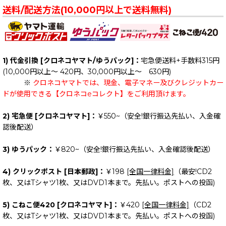
送料/配送方法(10,000円以上で送料無料)
1) 代金引換 [クロネコヤマト/ゆうパック]：
宅急便送料+手数料315円
(10,000円以上～ 420円、30,000円以上～ 630円)
※
クロネコヤマトでは、現金、電子マネー及びクレジットカー
ドが使用できる【クロネコeコレクト】をご利用頂けます。
2) 宅急便 [クロネコヤマト]：
￥550~（安全!銀行振込先払い、入金確
認後配送）
3) ゆうパック：
￥820~（安全!銀行振込先払い、入金確認後配送）
4) クリックポスト [日本郵政]：
￥198
[全国一律料金]
（最安!CD2
枚、又はTシャツ1枚、又はDVD1本まで。先払い。ポストへの投函)
5) こねこ便420 [クロネコヤマト]：
￥420
[全国一律料金]
（CD2
枚、又はTシャツ1枚、又はDVD1本まで。先払い。ポストへの投函)