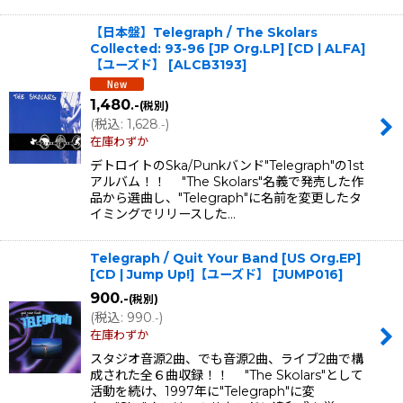
【日本盤】Telegraph / The Skolars
Collected: 93-96 [JP Org.LP] [CD | ALFA]
【ユーズド】
[
ALCB3193
]
1,480
.-
(税別)
(
税込
:
1,628
)
.-
在庫わずか
デトロイトのSka/Punkバンド"Telegraph"の1st
アルバム！！ "The Skolars"名義で発売した作
品から選曲し、"Telegraph"に名前を変更したタ
イミングでリリースした…
Telegraph / Quit Your Band [US Org.EP]
[CD | Jump Up!]【ユーズド】
[
JUMP016
]
900
.-
(税別)
(
税込
:
990
)
.-
在庫わずか
スタジオ音源2曲、でも音源2曲、ライブ2曲で構
成された全６曲収録！！ "The Skolars"として
活動を続け、1997年に"Telegraph"に変