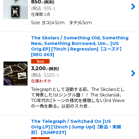
850
.-
(税別)
(
税込
:
935
)
.-
在庫数 2点
Size ヨコ|4.5cm タテ|6.5cm
The Skolars / Something Old, Something
New, Something Borrowed, Um... [US
Orig.EP] [7inch | Regression]【ユーズド】
[
REG 003
]
3,200
.-
(税別)
(
税込
:
3,520
)
.-
在庫わずか
Telegraphとして活動する前、The Skolarsとし
て発表した1stシングル盤！！ The Skolarsは、
70年代の2トーンの様式を模倣しない3rd Wave
の一角を飾る。以前のスカ世…
The Telegraph / Switched On [US
Orig.LP] [12inch | Jump Up!]【新品・未開
封】
[
JUMP037
]