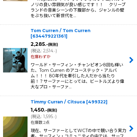
ノリの良い雰囲気が良い感じです！！ クリーブ
ランドの音楽シーンの下腹部から、ジャンルの壁
をぶち抜いて新世代を…
Tom Curren / Tom Curren
[
634479221361
]
2,285
.-
(税別)
(
税込
:
2,514
)
.-
在庫わずか
ワールド・サーフィン・チャンピオン8回も輝い
た、Tom Curren のアコーステック・アルバ
ム！！！ 80年代を牽引した人だから当たり
前！？サーファーにとっては、ビートルズより偉
大なプロ・サーファ…
Timmy Curran / Citsuca
[
499322
]
1,450
.-
(税別)
(
税込
:
1,595
)
.-
在庫数 2点
現在、サーファーとしてWCTの中で競い合う実力
者。サーフィン・コミュニティの中では、サーフ