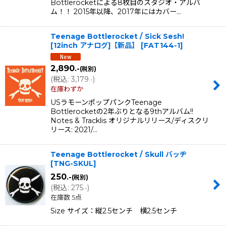
Bottlerocketによる8枚目のスタジオ・アルバ
ム！！ 2015年以降、2017年にはカバー…
Teenage Bottlerocket / Sick Sesh!
[12inch アナログ]【新品】
[
FAT144-1
]
2,890
.-
(税別)
(
税込
:
3,179
)
.-
在庫わずか
USラモーンポップパンクTeenage
Bottlerocketの2年ぶりとなる9thアルバム!!
Notes & Tracklis オリジナルリリース/ディスクリ
リース: 2021/…
Teenage Bottlerocket / Skull バッヂ
[
TNG-SKUL
]
250
.-
(税別)
(
税込
:
275
)
.-
在庫数 5点
Size サイズ：縦2.5センチ 横2.5センチ