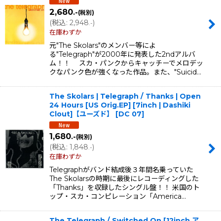
2,680
.-
(税別)
(
税込
:
2,948
)
.-
在庫わずか
元"The Skolars"のメンバー等によ
る"Telegraph"が2000年に発表した2ndアルバ
ム！！ スカ・パンクからキャッチーでメロデッ
クなパンク色が強くなった作品。また、"Suicid…
The Skolars | Telegraph / Thanks | Open
24 Hours [US Orig.EP] [7inch | Dashiki
Clout]【ユーズド】
[
DC 07
]
1,680
.-
(税別)
(
税込
:
1,848
)
.-
在庫わずか
Telegraphがバンド結成後３年間名乗っていた
The Skolarsの時期に最後にレコーディングした
「Thanks」を収録したシングル盤！！ 米国のト
ップ・スカ・コンピレーション「America…
The Telegraph / Switched On [12inch ア