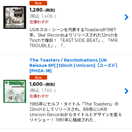
1,280
.-
(税別)
(
税込
:
1,408
)
.-
在庫わずか
USのスカ・シーンを代表するToastersが1987
年、Ska' Recordsよりリリースされた12inchを
7inchで復刻！ 「EAST SIDE BEAT」、「MR.
TROUBLE」、「…
The Toasters / Recriminations [UK
Reissue EP] [12inch | Unicorn]【ユーズド】
[
PHZA-18
]
1,600
.-
(税別)
(
税込
:
1,760
)
.-
在庫わずか
1985年にセルフ・タイトル「The Toasters」の
12inchとしてリリースされ、88年にUKの
Unicorn Recordsからタイトルとデザインを変え
リイシュー！ 1981年に結成された…