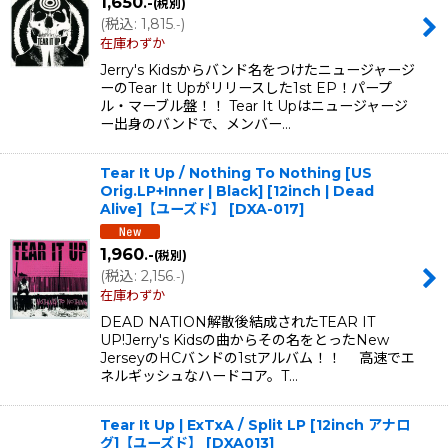
1,650
.-
(税別)
(
税込
:
1,815
)
.-
在庫わずか
Jerry's Kidsからバンド名をつけたニュージャージ
ーのTear It Upがリリースした1st EP！パープ
ル・マーブル盤！！ Tear It Upはニュージャージ
ー出身のバンドで、メンバー…
Tear It Up / Nothing To Nothing [US
Orig.LP+Inner | Black] [12inch | Dead
Alive]【ユーズド】
[
DXA-017
]
1,960
.-
(税別)
(
税込
:
2,156
)
.-
在庫わずか
DEAD NATION解散後結成されたTEAR IT
UP!Jerry's Kidsの曲からその名をとったNew
JerseyのHCバンドの1stアルバム！！ 高速でエ
ネルギッシュなハードコア。T…
Tear It Up | ExTxA / Split LP [12inch アナロ
グ]【ユーズド】
[
DXA013
]