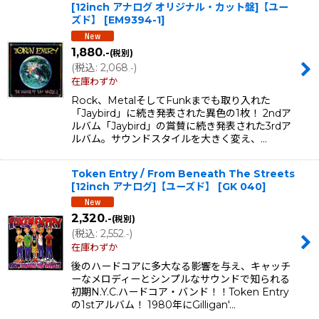
[12inch アナログ オリジナル・カット盤]【ユー
ズド】
[
EM9394-1
]
1,880
.-
(税別)
(
税込
:
2,068
)
.-
在庫わずか
Rock、MetalそしてFunkまでも取り入れた
「Jaybird」に続き発表された異色の1枚！ 2ndア
ルバム「Jaybird」の賞賛に続き発表された3rdア
ルバム。サウンドスタイルを大きく変え、…
Token Entry / From Beneath The Streets
[12inch アナログ]【ユーズド】
[
GK 040
]
2,320
.-
(税別)
(
税込
:
2,552
)
.-
在庫わずか
後のハードコアに多大なる影響を与え、キャッチ
ーなメロディーとシンプルなサウンドで知られる
初期N.Y.C.ハードコア・バンド！！Token Entry
の1stアルバム！ 1980年にGilligan'…