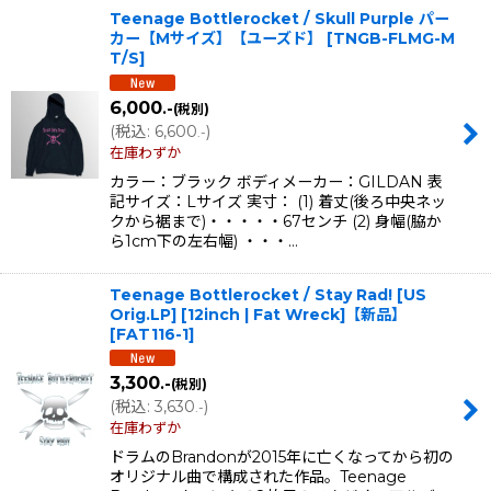
Teenage Bottlerocket / Skull Purple パー
カー【Mサイズ】【ユーズド】
[
TNGB-FLMG-M
T/S
]
6,000
.-
(税別)
(
税込
:
6,600
)
.-
在庫わずか
カラー：ブラック ボディメーカー：GILDAN 表
記サイズ：Lサイズ 実寸： (1) 着丈(後ろ中央ネッ
クから裾まで)・・・・・67センチ (2) 身幅(脇か
ら1cm下の左右幅) ・・・…
Teenage Bottlerocket / Stay Rad! [US
Orig.LP] [12inch | Fat Wreck]【新品】
[
FAT116-1
]
3,300
.-
(税別)
(
税込
:
3,630
)
.-
在庫わずか
ドラムのBrandonが2015年に亡くなってから初の
オリジナル曲で構成された作品。Teenage