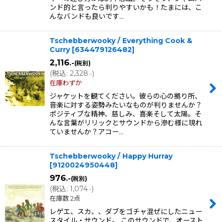
ンド的と言ったら判りやすいかも！たまには、こ
んなバンドも良いです…
Tschebberwooky / Everything Cook &
Curry
[
634479126482
]
2,116
.-
(税別)
(
税込
:
2,328
)
.-
在庫わずか
ジャケットを観てください。彼らの心の拠り所、
音楽に対する姿勢みたいなものが判りませんか？
ポジティブな精神、慈しみ、喜楽そして太陽。そ
んな言葉がリリックとサウンドから滲む様に現れ
ていませんか？アコー…
Tschebberwooky / Happy Hurray
[
9120024950448
]
976
.-
(税別)
(
税込
:
1,074
)
.-
在庫数 2点
レゲエ、スカ、、ダブをゴチャ混ぜにしたニュー
スタイル・サウンド。 このサウンドで、オースト