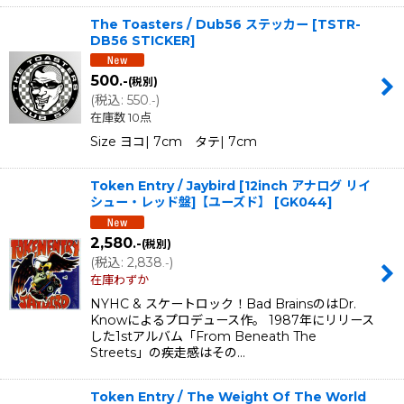
The Toasters / Dub56 ステッカー
[
TSTR-
DB56 STICKER
]
500
.-
(税別)
(
税込
:
550
)
.-
在庫数 10点
Size ヨコ| 7cm タテ| 7cm
Token Entry / Jaybird [12inch アナログ リイ
シュー・レッド盤]【ユーズド】
[
GK044
]
2,580
.-
(税別)
(
税込
:
2,838
)
.-
在庫わずか
NYHC & スケートロック！Bad BrainsのはDr.
Knowによるプロデュース作。 1987年にリリース
した1stアルバム「From Beneath The
Streets」の疾走感はその…
Token Entry / The Weight Of The World