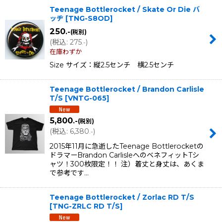
Teenage Bottlerocket / Skate Or Die バ
ッヂ
[
TNG-S8OD
]
250
.-
(税別)
(
税込
:
275
)
.-
在庫わずか
Size サイズ：縦2.5センチ 横2.5センチ
Teenage Bottlerocket / Brandon Carlisle
T/S
[
VNTG-065
]
5,800
.-
(税別)
(
税込
:
6,380
)
.-
2015年11月に急逝したTeenage Bottlerocketの
ドラマーBrandon CarlisleへのベネフィットTシ
ャツ！300枚限定！！ 注）着丈と身丈は、あくま
で参考です…
Teenage Bottlerocket / Zorlac RD T/S
[
TNG-ZRLC RD T/S
]