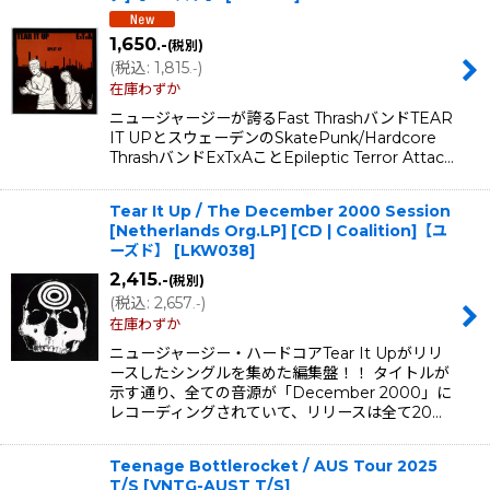
1,650
.-
(税別)
(
税込
:
1,815
)
.-
在庫わずか
ニュージャージーが誇るFast ThrashバンドTEAR
IT UPとスウェーデンのSkatePunk/Hardcore
ThrashバンドExTxAことEpileptic Terror Attac…
Tear It Up / The December 2000 Session
[Netherlands Org.LP] [CD | Coalition]【ユ
ーズド】
[
LKW038
]
2,415
.-
(税別)
(
税込
:
2,657
)
.-
在庫わずか
ニュージャージー・ハードコアTear It Upがリリ
ースしたシングルを集めた編集盤！！ タイトルが
示す通り、全ての音源が「December 2000」に
レコーディングされていて、リリースは全て20…
Teenage Bottlerocket / AUS Tour 2025
T/S
[
VNTG-AUST T/S
]