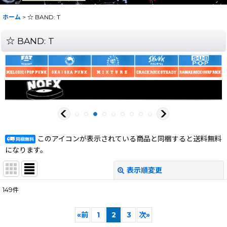
ホーム
>
☆ BAND: T
☆ BAND: T
このアイコンが表示されている商品と同梱すると送料無料
になります。
表示順変更
閉じる
149
件
サブカテゴリ
:
«
前
1
2
3
次
»