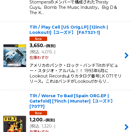
Stompersのメンバーで構成されたThirsty
Guys。Bomb The Music Industry、Big D＆
The K…
Tilt / Play Cell [US Orig.LP] [12inch |
Lookout!]【ユーズド】
[
FAT521-1
]
3,650
.-
(税別)
(
税込
:
4,015
)
.-
在庫わずか
アメリカのパンク・ロック・バンドTiltのデビュ
ー・スタジオ・アルバム！！ 1993年6月に
Lookout Recordsよりカタログ番号LK 071でリ
リース。これはバンドがLookout!からリ…
Tilt / Worse To Bad [Spain ORG.EP |
Gatefold] [7inch | Munster]【ユーズド】
[
7077
]
1,200
.-
(税別)
(
税込
:
1,320
)
.-
在庫わずか