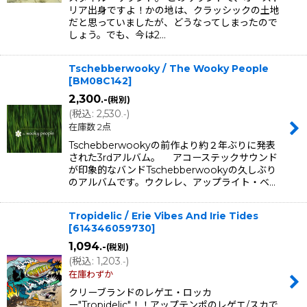
リア出身ですよ！かの地は、クラッシックの土地
だと思っていましたが、どうなってしまったので
しょう。でも、今は2…
Tschebberwooky / The Wooky People
[
BM08C142
]
2,300
.-
(税別)
(
税込
:
2,530
)
.-
在庫数 2点
Tschebberwookyの前作より約２年ぶりに発表
された3rdアルバム。 アコーステックサウンド
が印象的なバンドTschebberwookyの久しぶり
のアルバムです。ウクレレ、アップライト・ベ…
Tropidelic / Erie Vibes And Irie Tides
[
614346059730
]
1,094
.-
(税別)
(
税込
:
1,203
)
.-
在庫わずか
クリーブランドのレゲエ・ロッカ
ー"Tropidelic"！！アップテンポのレゲエ/スカで