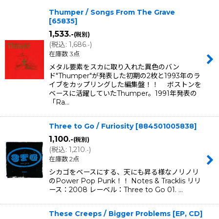
表示数
:
Thumper / Songs From The Grave
[
65835
]
在庫あり
1,533
.-
(税別)
(
税込
:
1,686
)
並び順
:
.-
在庫数 3点
メタル要素をスカに取り入れた異色のバン
絞り込む
ド"Thumper"が発表した初期の2枚と1993年のラ
イブをカップリングした編集盤！！ ボストンを
ベースに活躍していたThumper。1991年発表の
「Ra…
Three to Go / Furiosity
[
884501005838
]
1,100
.-
(税別)
(
税込
:
1,210
)
.-
在庫数 2点
シカゴをベースにする、天にも昇る様なノリノリ
のPower Pop Punk！！ Notes & Tracklis リリ
ース：2008 レーベル：Three to Go 01. …
These Creeps / Bigger Problems [EP, CD]