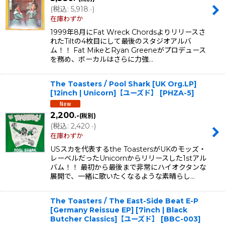
(
税込
:
5,918
)
.-
在庫わずか
1999年8月にFat Wreck Chordsよりリリースさ
れたTiltの4枚目にして最後のスタジオアルバ
ム！！ Fat MikeとRyan Greeneがプロデュース
を務め、ボーカルはさらに力強…
The Toasters / Pool Shark [UK Org.LP]
[12inch | Unicorn]【ユーズド】
[
PHZA-5
]
2,200
.-
(税別)
(
税込
:
2,420
)
.-
在庫わずか
USスカを代表するthe ToastersがUKのモッズ・
レーベルだったUnicornからリリースした1stアル
バム！！ 最初から最後まで非常にハイオクタンな
展開で、一緒に歌いたくなるような素晴らし…
The Toasters / The East-Side Beat E-P
[Germany Reissue EP] [7inch | Black
Butcher Classics]【ユーズド】
[
BBC-003
]