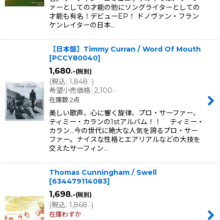
ァーとしての才能の他にソングライターとしての
才能も有名！デビューEP！ ドノヴァン・フラン
ケンレイターの日本…
【日本盤】Timmy Curran / Word Of Mouth
[
PCCY80040
]
1,680
.-
(税別)
(
税込
:
1,848
)
.-
希望小売価格
:
2,100
.-
在庫数 2点
美しい歌声、心に響く旋律、プロ・サーファー、
ティミー・カランの1stアルバム！！ ティミー・
カラン…今の世代に絶大な人気を誇るプロ・サー
ファー。ナイスな性格とエアリアルなどの大技を
交えたサーフィン…
Thomas Cunningham / Swell
[
634479114083
]
1,698
.-
(税別)
(
税込
:
1,868
)
.-
在庫わずか