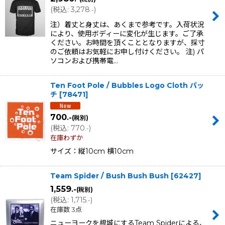
(
税込
:
3,278
)
.-
注）着丈と身丈は、あくまで参考です。入荷状況
により、使用ボディーに変化が生じます。ご了承
ください。お時間を頂くこととなりますが、採寸
のご依頼はお気軽にお申し付けください。 注) パ
ソコンおよび携帯電…
Ten Foot Pole / Bubbles Logo Cloth パッ
チ
[
78471
]
700
.-
(税別)
(
税込
:
770
)
.-
在庫わずか
サイズ：縦10cm 横10cm
Team Spider / Bush Bush Bush
[
62427
]
1,559
.-
(税別)
(
税込
:
1,715
)
.-
在庫数 3点
ニューヨークを根城にするTeam Spiderによる、