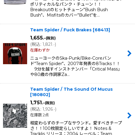
ポリティカルなパンク・チューン！！
Breakoutのヒットチューン"Bush Bush
Bush"、Misfitsのカバー"Bullet"を…
Team Spider / Fuck Brakes
[
68413
]
1,655
.-
(税別)
(
税込
:
1,821
)
.-
在庫わずか
ニューヨークのSka-Punk/Bike-Coreバン
ド"Team Spider"、2007年発表の8Tracks！！
9分を越すインストナンバー「Critical Mass」
や80歳の作詞家Za…
Team Spider / The Sound Of Mucus
[
180802
]
1,751
.-
(税別)
(
税込
:
1,926
)
.-
在庫数 2点
相変わらずのチープなサウンド。愛すべきチープ
さ！！100枚限定らしいですよ！ Notes &
Tracklis リリース：2004 レーベル：Team