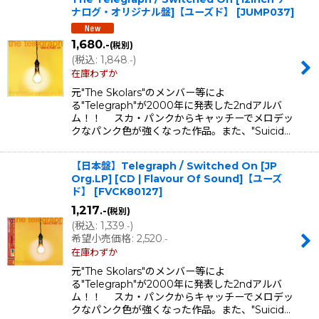
ナログ・オリジナル盤]【ユーズド】
[
JUMP037
]
1,680
.-
(税別)
(
税込
:
1,848
)
.-
在庫わずか
元"The Skolars"のメンバー等によ
る"Telegraph"が2000年に発表した2ndアルバ
ム！！ スカ・パンクからキャッチーでメロデッ
クなパンク色が強くなった作品。また、"Suicid…
【日本盤】Telegraph / Switched On [JP
Org.LP] [CD | Flavour Of Sound]【ユーズ
ド】
[
FVCK80127
]
1,217
.-
(税別)
(
税込
:
1,339
)
.-
希望小売価格
:
2,520
.-
在庫わずか
元"The Skolars"のメンバー等によ
る"Telegraph"が2000年に発表した2ndアルバ
ム！！ スカ・パンクからキャッチーでメロデッ
クなパンク色が強くなった作品。また、"Suicid…