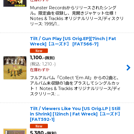
Munster Recordsからリリースされたシング
ル。限定曲を収録し、見開きジャケット仕様！
Notes & Tracklis オリジナルリリース/ディスクリ
リース: 1995/1…
Tilt / Gun Play [US Orig.EP][7inch | Fat
Wreck]【ユーズド】
[
FAT566-7
]
1,100
.-
(税別)
(
税込
:
1,210
)
.-
在庫わずか
フルアルバム「Collect 'Em All」からの2曲と、
アルバム未収録の1曲をプラスしてシングルカッ
ト！ Notes & Tracklis オリジナルリリース/ディ
スクリリース: …
Tilt / Viewers Like You [US Orig.LP | Still
in Shrink] [12inch | Fat Wreck]【ユーズド】
[
FAT592-1
]
5,380
.-
(税別)