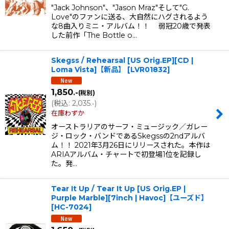
"Jack Johnson"、"Jason Mraz"そして"G.
Love"のファンに送る、大自然にハグされるよう
な8曲入りミニ・アルバム！！ 弱冠20歳で発表
した前作「The Bottle o…
Skegss / Rehearsal [US Orig.EP][CD |
Loma Vista]【新品】
[
LVR01832
]
1,850
.-
(税別)
(
税込
:
2,035
)
.-
在庫わずか
オーストラリアのサーフ・ミュージック／ガレー
ジ・ロック・バンドであるSkegssの2ndアルバ
ム！！ 2021年3月26日にリリースされた。本作は
ARIAアルバム・チャートで初登場1位を記録し
た。発…
Tear It Up / Tear It Up [US Orig.EP |
Purple Marble][7inch | Havoc]【ユーズド】
[
HC-7024
]