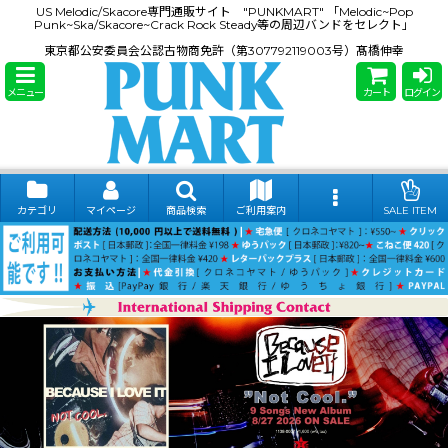
US Melodic/Skacore専門通販サイト "PUNKMART" 「Melodic~Pop
Punk~Ska/Skacore~Crack Rock Steady等の周辺バンドをセレクト」
東京都公安委員会公認古物商免許（第307792119003号）髙橋伸幸
メニュー
カート
ログイン
カテゴリ
マイページ
商品検索
ご利用案内
SALE ITEM