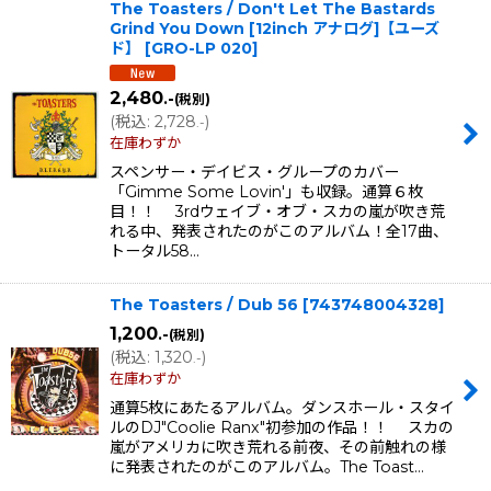
The Toasters / Don't Let The Bastards
Grind You Down [12inch アナログ]【ユーズ
ド】
[
GRO-LP 020
]
2,480
.-
(税別)
(
税込
:
2,728
)
.-
在庫わずか
スペンサー・デイビス・グループのカバー
「Gimme Some Lovin'」も収録。通算６枚
目！！ 3rdウェイブ・オブ・スカの嵐が吹き荒
れる中、発表されたのがこのアルバム！全17曲、
トータル58…
The Toasters / Dub 56
[
743748004328
]
1,200
.-
(税別)
(
税込
:
1,320
)
.-
在庫わずか
通算5枚にあたるアルバム。ダンスホール・スタイ
ルのDJ"Coolie Ranx"初参加の作品！！ スカの
嵐がアメリカに吹き荒れる前夜、その前触れの様
に発表されたのがこのアルバム。The Toast…