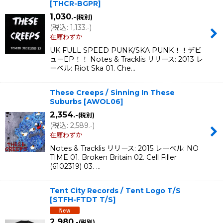
[
THCR-BGPR
]
1,030
.-
(税別)
(
税込
:
1,133
)
.-
在庫わずか
UK FULL SPEED PUNK/SKA PUNK！！デビ
ューEP！！ Notes & Tracklis リリース: 2013 レ
ーベル: Riot Ska 01. Che…
These Creeps / Sinning In These
Suburbs
[
AWOL06
]
2,354
.-
(税別)
(
税込
:
2,589
)
.-
在庫わずか
Notes & Tracklis リリース: 2015 レーベル: NO
TIME 01. Broken Britain 02. Cell Filler
(6102319) 03. …
Tent City Records / Tent Logo T/S
[
STFH-FTDT T/S
]
2,980
.-
(税別)