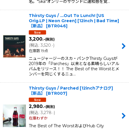
名。"Ska"オンリーのサウンドに違和感を覚…
Thirsty Guys / .​.​.​Out To Lunch! [US
Orig.LP | Neon Green] [12inch | Bad Time]
【新品】
[
BTR046
]
3,200
.-
(税別)
(
税込
:
3,520
)
.-
在庫数 19点
ニュージャージーのスカ・パンクThirsty Guysが
2019年の「Parches」以来となる素晴らしいアル
バムをリリース！！ The Best of the Worstとメ
ンバーを同じくするニュ…
Thirsty Guys / Parched [12inchアナログ]
【新品】
[
BTR007
]
2,980
.-
(税別)
(
税込
:
3,278
)
.-
在庫わずか
The Best of The WorstおよびHub City