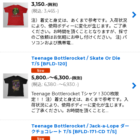
3,150
.-
(税別)
(
税込
:
3,465
)
.-
注）着丈と身丈は、あくまで参考です。入荷状況
により、使用ボディーに変化が生じます。ご了承
ください。お時間を頂くこととなりますが、採寸
のご依頼はお気軽にお申し付けください。 注) パ
ソコンおよび携帯電…
Teenage Bottlerocket / Skate Or Die
T/S
[
BFLD-120
]
5,800
～6,300
.-
.-
(税別)
(
税込
:
6,380
～6,930
)
.-
.-
Teenage Bottlerocket Tシャツ！300枚限
定！！ 注）着丈と身丈は、あくまで参考です。入
荷状況により、使用ボディーに変化が生じます。
ご了承ください。お時間を頂くことと…
Teenage Bottlerocket / Jack-a-Lope ダー
クチョコレート T/S
[
BFLD-171-CD T/S
]