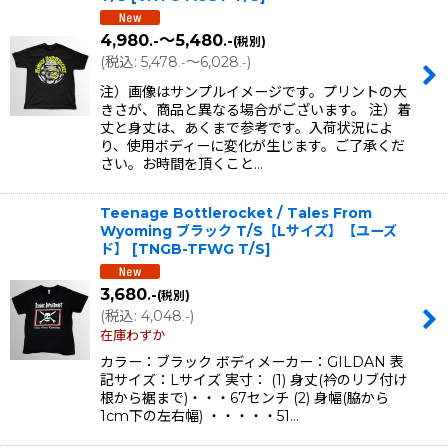
4,980
～5,480
.-
.-
(税別)
(
税込
:
5,478
～6,028
)
.-
.-
注）画像はサンプルイメージです。プリントの大
きさが、商品と異なる場合がございます。 注）着
丈と身丈は、あくまで参考です。入荷状況によ
り、使用ボディーに変化が生じます。ご了承くだ
さい。お時間を頂くこと…
Teenage Bottlerocket / Tales From
Wyoming ブラック T/S【Lサイズ】【ユーズ
ド】
[
TNGB-TFWG T/S
]
3,680
.-
(税別)
(
税込
:
4,048
)
.-
在庫わずか
カラー：ブラック ボディメーカー：GILDAN 表
記サイズ：Lサイズ 実寸： (1) 身丈(衿のリブ付け
根から裾まで)・・・67センチ (2) 身幅(脇から
1cm下の左右幅) ・・・・・51…