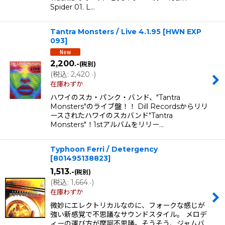
Spider 01. L…
Tantra Monsters / Live 4.1.95
[
HWN EXP
093
]
2,200
.-
(税別)
(
税込
:
2,420
)
.-
在庫わずか
ハワイのスカ・パンク・バンド、"Tantra
Monsters"のライブ盤！！ Dill Recordsからリリ
ースされたハワイのスカバンド"Tantra
Monsters"！1stアルバムをリリー…
Typhoon Ferri / Detergency
[
801495138823
]
1,513
.-
(税別)
(
税込
:
1,664
)
.-
在庫わずか
微妙にエレクトリカルなのに、フォークな感じが
強い新感覚で不思議なサウンドスタイル。 メロデ
ィーの運び方が摩訶不思議。そうそう、ジャムバ