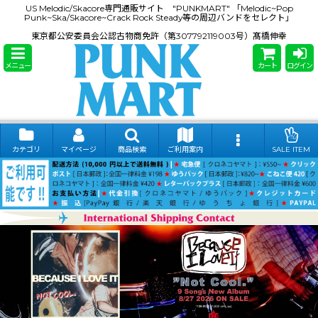
US Melodic/Skacore専門通販サイト "PUNKMART" 「Melodic~Pop
Punk~Ska/Skacore~Crack Rock Steady等の周辺バンドをセレクト」
東京都公安委員会公認古物商免許（第307792119003号）髙橋伸幸
メニュー
カート
ログイン
カテゴリ
マイページ
商品検索
ご利用案内
SALE ITEM