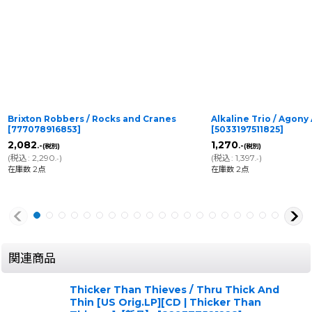
Brixton Robbers / Rocks and Cranes
Alkaline Trio / Agony
[
777078916853
]
[
5033197511825
]
2,082
1,270
.-
.-
(税別)
(税別)
(
税込
:
2,290
)
(
税込
:
1,397
)
.-
.-
在庫数 2点
在庫数 2点
関連商品
Thicker Than Thieves / Thru Thick And
Thin [US Orig.LP][CD | Thicker Than