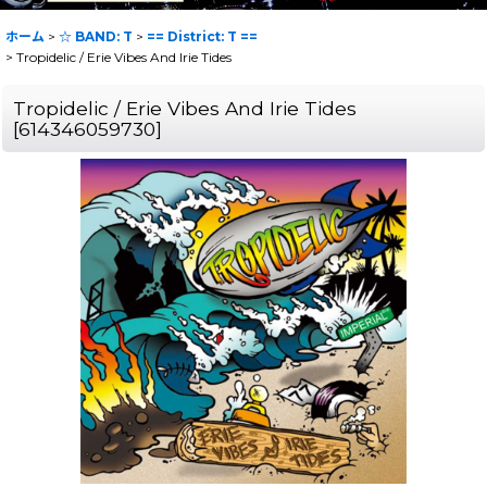
ホーム
>
☆ BAND: T
>
== District: T ==
>
Tropidelic / Erie Vibes And Irie Tides
Tropidelic / Erie Vibes And Irie Tides
[
614346059730
]