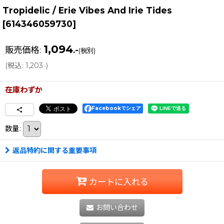
Tropidelic / Erie Vibes And Irie Tides
[
614346059730
]
1,094
販売価格
:
.-
(税別)
(
税込
:
1,203
)
.-
在庫わずか
Facebookでシェア
数量
:
返品特約に関する重要事項
カートに入れる
お問い合わせ