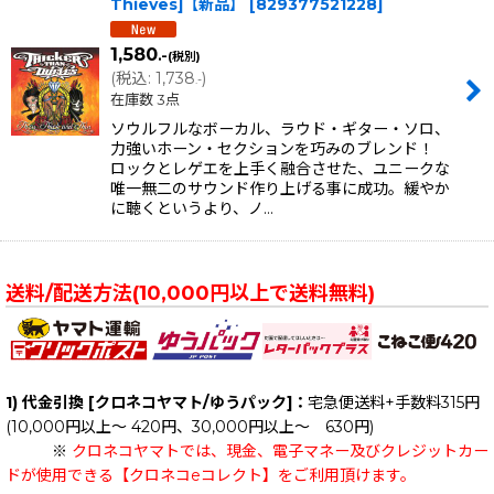
Thieves]【新品】
[
829377521228
]
1,580
.-
(税別)
(
税込
:
1,738
)
.-
在庫数 3点
ソウルフルなボーカル、ラウド・ギター・ソロ、
力強いホーン・セクションを巧みのブレンド！
ロックとレゲエを上手く融合させた、ユニークな
唯一無二のサウンド作り上げる事に成功。緩やか
に聴くというより、ノ…
送料/配送方法(10,000円以上で送料無料)
1) 代金引換 [クロネコヤマト/ゆうパック]：
宅急便送料+手数料315円
(10,000円以上～ 420円、30,000円以上～ 630円)
※
クロネコヤマトでは、現金、電子マネー及びクレジットカー
ドが使用できる【クロネコeコレクト】をご利用頂けます。