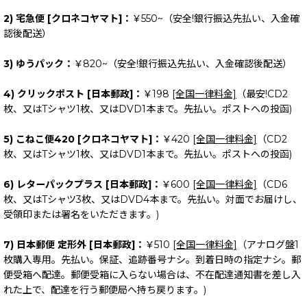
2) 宅急便 [クロネコヤマト]：
￥550~（安全!銀行振込先払い、入金確
認後配送）
3) ゆうパック：
￥820~（安全!銀行振込先払い、入金確認後配送）
4) クリックポスト [日本郵政]：
￥198
[全国一律料金]
（最安!CD2
枚、又はTシャツ1枚、又はDVD1本まで。先払い。ポストへの投函)
5) こねこ便420 [クロネコヤマト]：
￥420
[全国一律料金]
（CD2
枚、又はTシャツ1枚、又はDVD1本まで。先払い。ポストへの投函)
6) レターパックプラス [日本郵政]：
￥600
[全国一律料金]
（CD6
枚、又はTシャツ3枚、又はDVD4本まで。先払い。対面でお届けし、
受領印または署名をいただきます。)
7) 日本郵便 定形外 [日本郵政]：
￥510
[全国一律料金]
（アナログ盤1
枚購入専用。先払い。保証、追跡番号ナシ。到着日時の指定ナシ。郵
便受箱へ配達。郵便受箱に入らない場合は、不在配達通知書を差し入
れた上で、配達を行う郵便局へ持ち戻ります。)