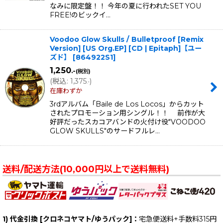
なみに限定盤！！ 今年の夏に行われたSET YOU
FREE!のビックイ…
Voodoo Glow Skulls / Bulletproof [Remix
Version] [US Org.EP] [CD | Epitaph]【ユー
ズド】
[
864922S1
]
1,250
.-
(税別)
(
税込
:
1,375
)
.-
在庫わずか
3rdアルバム「Baile de Los Locos」からカット
されたプロモーション用シングル！！ 前作が大
好評だったスカコアバンドの火付け役"VOODOO
GLOW SKULLS"のサードフルレ…
送料/配送方法(10,000円以上で送料無料)
1) 代金引換 [クロネコヤマト/ゆうパック]：
宅急便送料+手数料315円