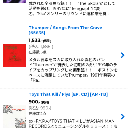
成された全６曲収録！！ "The Skolars"として
活動を続け、1997年に"Telegraph"に変
名。"Ska"オンリーのサウンドに違和感を覚…
Thumper / Songs From The Grave
[
65835
]
1,533
.-
(税別)
(
税込
:
1,686
)
.-
在庫数 3点
メタル要素をスカに取り入れた異色のバン
ド"Thumper"が発表した初期の2枚と1993年のラ
イブをカップリングした編集盤！！ ボストンを
ベースに活躍していたThumper。1991年発表の
「Ra…
Toys That Kill / Flys [EP, CD]
[
AM-113
]
900
.-
(税別)
(
税込
:
990
)
.-
在庫数 2点
ex−F.Y.P.の"TOYS THAT KILL"がASIAN MAN
RECORDSよりニューシングルをリリース！！ち