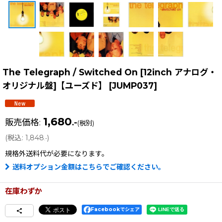
The Telegraph / Switched On [12inch アナログ・
オリジナル盤]【ユーズド】
[
JUMP037
]
1,680
販売価格
:
.-
(税別)
(
税込
:
1,848
)
.-
規格外送料
代が必要になります。
送料オプション金額はこちらでご確認ください。
在庫わずか
Facebookでシェア