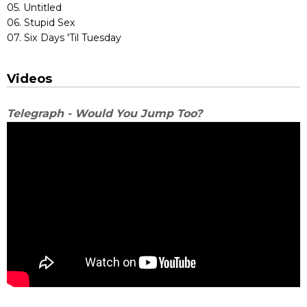
05. Untitled
06. Stupid Sex
07. Six Days 'Til Tuesday
Videos
Telegraph - Would You Jump Too?