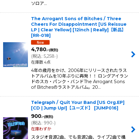
ソロア…
The Arrogant Sons of Bitches / Three
Cheers For Disappointment [US Reissue
LP | Clear Yellow] [12inch | Really]【新品】
[
RR-018
]
4,780
.-
(税別)
(
税込
:
5,258
)
.-
在庫数 4点
4年の歳月をかけ、2006年にリリースされたラス
トアルバムを10年ぶりに再発！！ ロングアイラン
ドのスカ・パンク・バンドThe Arrogant Sons
of Bitchesのラストアルバム。20…
Telegraph / Quit Your Band [US Org.EP]
[CD | Jump Up!]【ユーズド】
[
JUMP016
]
900
.-
(税別)
(
税込
:
990
)
.-
在庫わずか
スタジオ音源2曲、でも音源2曲、ライブ2曲で構