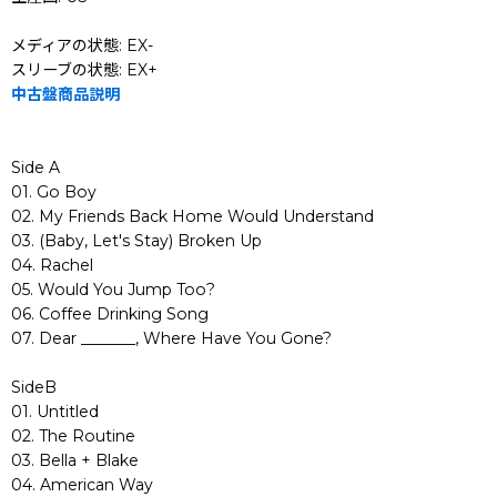
メディアの状態: EX-
スリーブの状態: EX+
中古盤商品説明
Side A
01. Go Boy
02. My Friends Back Home Would Understand
03. (Baby, Let's Stay) Broken Up
04. Rachel
05. Would You Jump Too?
06. Coffee Drinking Song
07. Dear _______, Where Have You Gone?
SideB
01. Untitled
02. The Routine
03. Bella + Blake
04. American Way