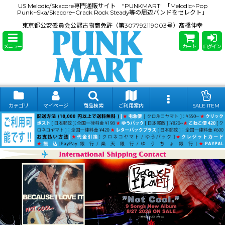
US Melodic/Skacore専門通販サイト "PUNKMART" 「Melodic~Pop
Punk~Ska/Skacore~Crack Rock Steady等の周辺バンドをセレクト」
東京都公安委員会公認古物商免許（第307792119003号）髙橋伸幸
メニュー
カート
ログイン
カテゴリ
マイページ
商品検索
ご利用案内
SALE ITEM