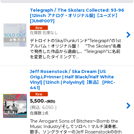
Telegraph / The Skolars Collected: 93-96
[12inch アナログ・オリジナル盤]【ユーズド】
[
JUMP007
]
在庫数 在庫なし
デトロイトのSka/Punkバンド"Telegraph"の1st
アルバム！オリジナル盤！ "The Skolars"名義
で発売した作品から選曲し、"Telegraph"に名前
を変更したタイミングで…
Jeff Rosenstock / Ska Dream [US
Orig.LP+Inner | Half Black/Half White
Vinyl] [12inch | Polyvinyl]【新品】
[
PRC-
441
]
5,500
.-
(税別)
(
税込
:
6,050
)
.-
在庫数 2点
The Arrogant Sons of Bitches〜Bomb the
Music Industry!そしてソロへ！マルチ演奏者、
歌手、ソングライターのJeff Rosenstockの8th