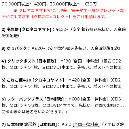
(10,000円以上～ 420円、30,000円以上～ 630円)
※
クロネコヤマトでは、現金、電子マネー及びクレジットカー
ドが使用できる【クロネコeコレクト】をご利用頂けます。
2) 宅急便 [クロネコヤマト]：
￥550~（安全!銀行振込先払い、入金確
認後配送）
3) ゆうパック：
￥820~（安全!銀行振込先払い、入金確認後配送）
4) クリックポスト [日本郵政]：
￥198
[全国一律料金]
（最安!CD2
枚、又はTシャツ1枚、又はDVD1本まで。先払い。ポストへの投函)
5) こねこ便420 [クロネコヤマト]：
￥420
[全国一律料金]
（CD2
枚、又はTシャツ1枚、又はDVD1本まで。先払い。ポストへの投函)
6) レターパックプラス [日本郵政]：
￥600
[全国一律料金]
（CD6
枚、又はTシャツ3枚、又はDVD4本まで。先払い。対面でお届けし、
受領印または署名をいただきます。)
7) 日本郵便 定形外 [日本郵政]：
￥510
[全国一律料金]
（アナログ盤1