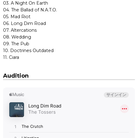
03. A Night On Earth
04. The Ballad of N.A.T.O.
05. Mad Riot
06. Long Dim Road
07. Altercations
08. Wedding
09. The Pub
10. Doctrines Outdated
11. Ciara
Audition