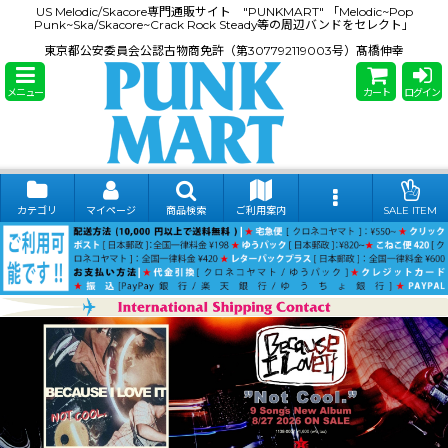
US Melodic/Skacore専門通販サイト "PUNKMART" 「Melodic~Pop
Punk~Ska/Skacore~Crack Rock Steady等の周辺バンドをセレクト」
東京都公安委員会公認古物商免許（第307792119003号）髙橋伸幸
メニュー
カート
ログイン
カテゴリ
マイページ
商品検索
ご利用案内
SALE ITEM