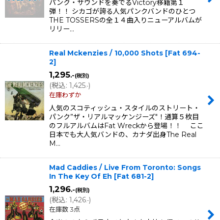
パンク・サウンドを奏でるVictory移籍第１
弾！！ シカゴが誇る人気パンクバンドのひとつ
THE TOSSERSの全１４曲入りニューアルバムが
リリー…
Real Mckenzies / 10,000 Shots
[
Fat 694-
2
]
1,295
.-
(税別)
(
税込
:
1,425
)
.-
在庫わずか
人気のスコティッシュ・スタイルのストリート・
パンク”ザ・リアルマッケンジーズ"！通算５枚目
のフルアルバムはFat Wreckから登場！！ ここ
日本でも大人気バンドの、カナダ出身The Real
M…
Mad Caddies / Live From Toronto: Songs
In The Key Of Eh
[
Fat 681-2
]
1,296
.-
(税別)
(
税込
:
1,426
)
.-
在庫数 3点