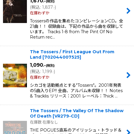
1,670
.-
(税別)
(
税込
:
1,837
)
.-
在庫わずか
Tossersの作品を集めたコンピレーションCD。全
21曲！！ 収録曲は、下記の作品から曲を収録して
います。 Tracks 1-8 from The Pint Of No
Return rec…
The Tossers / First League Out From
Land
[
702044007525
]
1,090
.-
(税別)
(
税込
:
1,199
)
.-
在庫わずか
シカゴを活動拠点とする"Tossers"。2001年発表
の5曲入りEP!! 全曲、アルバム未収録！！ Notes
& Tracklis リリース：2001 レーベル：Thick …
The Tossers / The Valley Of The Shadow
Of Death
[
VR279-CD
]
在庫数 在庫なし
THE POGUES直系のアイリッシュ・トラッド＆