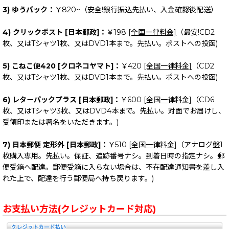
3) ゆうパック：
￥820~（安全!銀行振込先払い、入金確認後配送）
4) クリックポスト [日本郵政]：
￥198
[全国一律料金]
（最安!CD2
枚、又はTシャツ1枚、又はDVD1本まで。先払い。ポストへの投函)
5) こねこ便420 [クロネコヤマト]：
￥420
[全国一律料金]
（CD2
枚、又はTシャツ1枚、又はDVD1本まで。先払い。ポストへの投函)
6) レターパックプラス [日本郵政]：
￥600
[全国一律料金]
（CD6
枚、又はTシャツ3枚、又はDVD4本まで。先払い。対面でお届けし、
受領印または署名をいただきます。)
7) 日本郵便 定形外 [日本郵政]：
￥510
[全国一律料金]
（アナログ盤1
枚購入専用。先払い。保証、追跡番号ナシ。到着日時の指定ナシ。郵
便受箱へ配達。郵便受箱に入らない場合は、不在配達通知書を差し入
れた上で、配達を行う郵便局へ持ち戻ります。)
お支払い方法(クレジットカード対応)