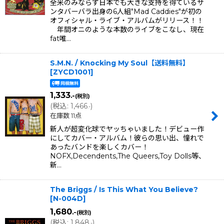
全米のみならず日本でも大きな支持を得ているサ
ンタバーバラ出身の6人組"Mad Caddies"が初の
オフィシャル・ライブ・アルバムがリリース！！
年間オニのような本数のライブをこなし、現在
fat唯…
S.M.N. / Knocking My Soul【送料無料】
[
ZYCD1001
]
1,333
.-
(税別)
(
税込
:
1,466
)
.-
在庫数 11点
新人が超変化球でヤッちゃいました！デビュー作
にしてカバー・アルバム！彼らの思い出、憧れで
あったバンドを楽しくカバー！
NOFX,Decendents,The Queers,Toy Dolls等、
新…
The Briggs / Is This What You Believe?
[
N-004D
]
1,680
.-
(税別)
(
税込
:
1,848
)
.-