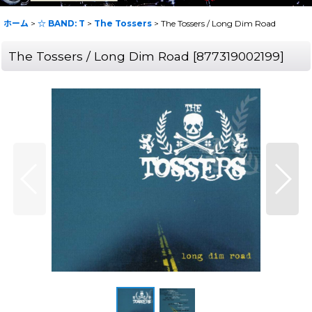
ホーム
>
☆ BAND: T
>
The Tossers
>
The Tossers / Long Dim Road
The Tossers / Long Dim Road
[
877319002199
]