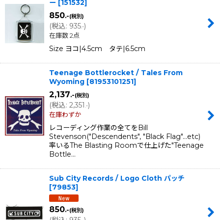
ー
[
151532
]
850
.-
(税別)
(
税込
:
935
)
.-
在庫数 2点
Size ヨコ|4.5cm タテ|6.5cm
Teenage Bottlerocket / Tales From
Wyoming
[
81953101251
]
2,137
.-
(税別)
(
税込
:
2,351
)
.-
在庫わずか
レコーディング作業の全てをBill
Stevenson("Descendents", "Black Flag"…etc)
率いるThe Blasting Roomで仕上げた"Teenage
Bottle…
Sub City Records / Logo Cloth パッチ
[
79853
]
850
.-
(税別)
(
税込
:
935
)