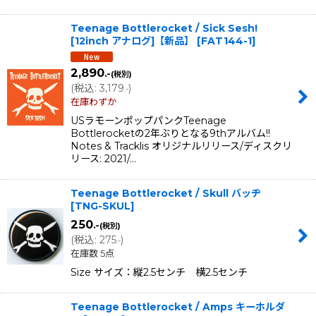
Teenage Bottlerocket / Sick Sesh!
[12inch アナログ]【新品】
[
FAT144-1
]
2,890
.-
(税別)
(
税込
:
3,179
)
.-
在庫わずか
USラモーンポップパンクTeenage
Bottlerocketの2年ぶりとなる9thアルバム!!
Notes & Tracklis オリジナルリリース/ディスクリ
リース: 2021/…
Teenage Bottlerocket / Skull バッヂ
[
TNG-SKUL
]
250
.-
(税別)
(
税込
:
275
)
.-
在庫数 5点
Size サイズ：縦2.5センチ 横2.5センチ
Teenage Bottlerocket / Amps キーホルダ