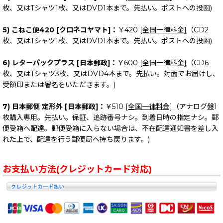
枚、又はTシャツ1枚、又はDVD1本まで。先払い。ポストへの投函)
5) こねこ便420 [クロネコヤマト]：
￥420
[全国一律料金]
（CD2
枚、又はTシャツ1枚、又はDVD1本まで。先払い。ポストへの投函)
6) レターパックプラス [日本郵政]：
￥600
[全国一律料金]
（CD6
枚、又はTシャツ3枚、又はDVD4本まで。先払い。対面でお届けし、
受領印または署名をいただきます。)
7) 日本郵便 定形外 [日本郵政]：
￥510
[全国一律料金]
（アナログ盤1
枚購入専用。先払い。保証、追跡番号ナシ。到着日時の指定ナシ。郵
便受箱へ配達。郵便受箱に入らない場合は、不在配達通知書を差し入
れた上で、配達を行う郵便局へ持ち戻ります。)
お支払い方法(クレジットカード対応)