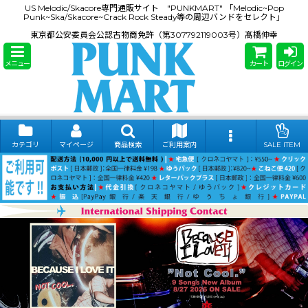
US Melodic/Skacore専門通販サイト "PUNKMART" 「Melodic~Pop
Punk~Ska/Skacore~Crack Rock Steady等の周辺バンドをセレクト」
東京都公安委員会公認古物商免許（第307792119003号）髙橋伸幸
メニュー
カート
ログイン
カテゴリ
マイページ
商品検索
ご利用案内
SALE ITEM