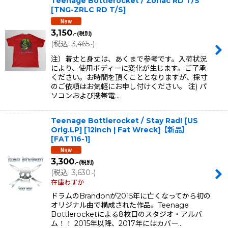
Teenage Bottlerocket / Zorlac RD T/S
[
TNG-ZRLC RD T/S
]
3,150
.-
(税別)
(
税込
:
3,465
)
.-
注）着丈と身丈は、あくまで参考です。入荷状況
により、使用ボディーに変化が生じます。ご了承
ください。お時間を頂くこととなりますが、採寸
のご依頼はお気軽にお申し付けください。 注) パ
ソコンおよび携帯電…
Teenage Bottlerocket / Stay Rad! [US
Orig.LP] [12inch | Fat Wreck]【新品】
[
FAT116-1
]
3,300
.-
(税別)
(
税込
:
3,630
)
.-
在庫わずか
ドラムのBrandonが2015年に亡くなってから初の
オリジナル曲で構成された作品。Teenage
Bottlerocketによる8枚目のスタジオ・アルバ
ム！！ 2015年以降、2017年にはカバー…