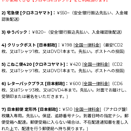
ドが使用できる【クロネコeコレクト】をご利用頂けます。
2) 宅急便 [クロネコヤマト]：
￥550~（安全!銀行振込先払い、入金確
認後配送）
3) ゆうパック：
￥820~（安全!銀行振込先払い、入金確認後配送）
4) クリックポスト [日本郵政]：
￥198
[全国一律料金]
（最安!CD2
枚、又はTシャツ1枚、又はDVD1本まで。先払い。ポストへの投函)
5) こねこ便420 [クロネコヤマト]：
￥420
[全国一律料金]
（CD2
枚、又はTシャツ1枚、又はDVD1本まで。先払い。ポストへの投函)
6) レターパックプラス [日本郵政]：
￥600
[全国一律料金]
（CD6
枚、又はTシャツ3枚、又はDVD4本まで。先払い。対面でお届けし、
受領印または署名をいただきます。)
7) 日本郵便 定形外 [日本郵政]：
￥510
[全国一律料金]
（アナログ盤1
枚購入専用。先払い。保証、追跡番号ナシ。到着日時の指定ナシ。郵
便受箱へ配達。郵便受箱に入らない場合は、不在配達通知書を差し入
れた上で、配達を行う郵便局へ持ち戻ります。)