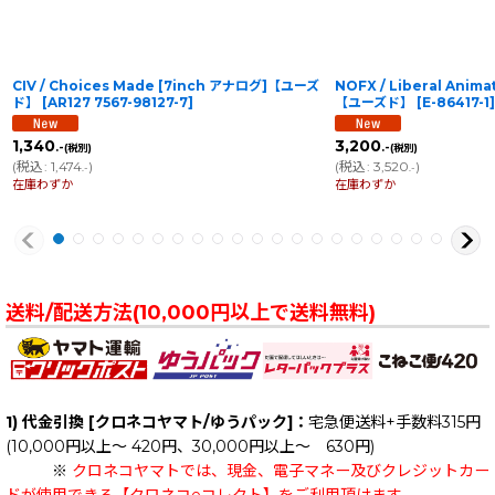
CIV / Choices Made [7inch アナログ]【ユーズ
NOFX / Liberal Anim
ド】
[
AR127 7567-98127-7
]
【ユーズド】
[
E-86417-1
]
1,340
3,200
.-
.-
(税別)
(税別)
(
税込
:
1,474
)
(
税込
:
3,520
)
.-
.-
在庫わずか
在庫わずか
送料/配送方法(10,000円以上で送料無料)
1) 代金引換 [クロネコヤマト/ゆうパック]：
宅急便送料+手数料315円
(10,000円以上～ 420円、30,000円以上～ 630円)
※
クロネコヤマトでは、現金、電子マネー及びクレジットカー