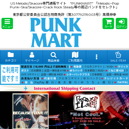
US Melodic/Skacore専門通販サイト "PUNKMART" 「Melodic~Pop
Punk~Ska/Skacore~Crack Rock Steady等の周辺バンドをセレクト」
東京都公安委員会公認古物商免許（第307792119003号）髙橋伸幸
メニュー
カート
ログイン
カテゴリ
マイページ
商品検索
ご利用案内
SALE ITEM