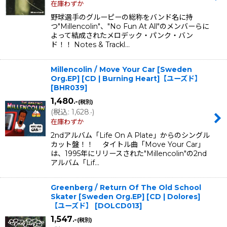
在庫わずか
野球選手のグルーピーの総称をバンド名に持
つ"Millencolin"、"No Fun At All"のメンバーらに
よって結成されたメロデック・パンク・バン
ド！！ Notes & Trackl…
Millencolin / Move Your Car [Sweden
Org.EP] [CD | Burning Heart]【ユーズド】
[
BHR039
]
1,480
.-
(税別)
(
税込
:
1,628
)
.-
在庫わずか
2ndアルバム「Life On A Plate」からのシングル
カット盤！！ タイトル曲「Move Your Car」
は、1995年にリリースされた"Millencolin"の2nd
アルバム「Lif…
Greenberg / Return Of The Old School
Skater [Sweden Org.EP] [CD | Dolores]
【ユーズド】
[
DOLCD013
]
1,547
.-
(税別)