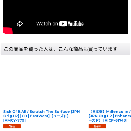
この商品を買った人は、こんな商品も買っています
Sick Of It All / Scratch The Surface [JPN
【日本盤】Millencolin 
Orig.LP] [CD | EastWest]【ユーズド】
[JPN Org.LP | Enhanc
[
AMCY-779
]
ーズド】
[
VICP-61743
]