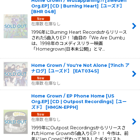
Home Grown / Wusappaning?! [Sweden
Org.EP] [CD | Burning Heart]【ユーズド】
[
BHR 048
]
在庫数 在庫なし
1996年にBurning Heart Recordsからリリース
された5曲入りEP！ 1曲目の「We Are Dumb」
は、1998年のコメディスリラー映画
「Homegrown(日本未公開)」とマ…
Home Grown / You're Not Alone [7inch ア
ナログ]【ユーズド】
[
EAT034S
]
在庫数 在庫なし
Home Grown / EP Phone Home [US
Org.EP] [CD | Outpost Recordings]【ユー
ズド】
[
HMGN-EPPH
]
在庫数 在庫なし
1999年にOutpost Recordingsからリリースさ
れたHome Grownの5曲入りEP！！ 今作は、前
年にIan Coneに代わって加入したギタリスト