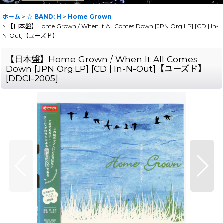
ホーム
>
☆ BAND: H
>
Home Grown
>
【日本盤】Home Grown / When It All Comes Down [JPN Org.LP] [CD | In-
N-Out]【ユーズド】
【日本盤】Home Grown / When It All Comes
Down [JPN Org.LP] [CD | In-N-Out]【ユーズド】
[
DDCI-2005
]