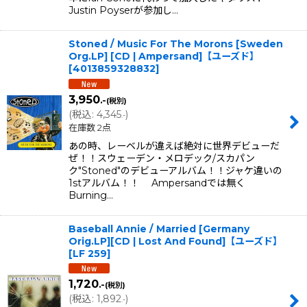
Justin Poyserが参加し…
Stoned / Music For The Morons [Sweden
Org.LP] [CD | Ampersand]【ユーズド】
[
4013859328832
]
3,950
.-
(税別)
(
税込
:
4,345
)
.-
在庫数 2点
あの時、レーベルが違えば絶対に世界デビューだ
ぜ！！スウェーデン・メロデック/スカパン
ク"Stoned"のデビューアルバム！！ジャケ違いの
1stアルバム！！ Ampersandでは無く
Burning…
Baseball Annie / Married [Germany
Orig.LP][CD | Lost And Found]【ユーズド】
[
LF 259
]
1,720
.-
(税別)
(
税込
:
1,892
)
.-