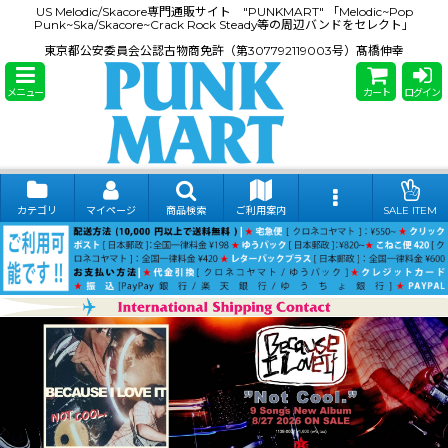
US Melodic/Skacore専門通販サイト "PUNKMART" 「Melodic~Pop
Punk~Ska/Skacore~Crack Rock Steady等の周辺バンドをセレクト」
東京都公安委員会公認古物商免許（第307792119003号）髙橋伸幸
メニュー
カート
ログイン
カテゴリ
マイページ
商品検索
ご利用案内
SALE ITEM