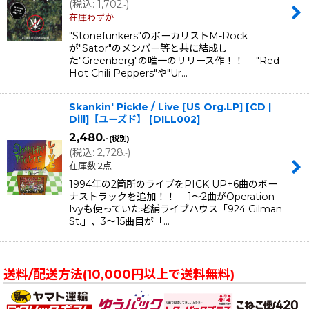
(
税込
:
1,702
)
.-
在庫わずか
"Stonefunkers"のボーカリストM-Rock
が"Sator"のメンバー等と共に結成し
た"Greenberg"の唯一のリリース作！！ "Red
Hot Chili Peppers"や"Ur…
Skankin' Pickle / Live [US Org.LP] [CD |
Dill]【ユーズド】
[
DILL002
]
2,480
.-
(税別)
(
税込
:
2,728
)
.-
在庫数 2点
1994年の2箇所のライブをPICK UP+6曲のボー
ナストラックを追加！！ 1〜2曲がOperation
Ivyも使っていた老舗ライブハウス「924 Gilman
St.」、3〜15曲目が「…
送料/配送方法(10,000円以上で送料無料)