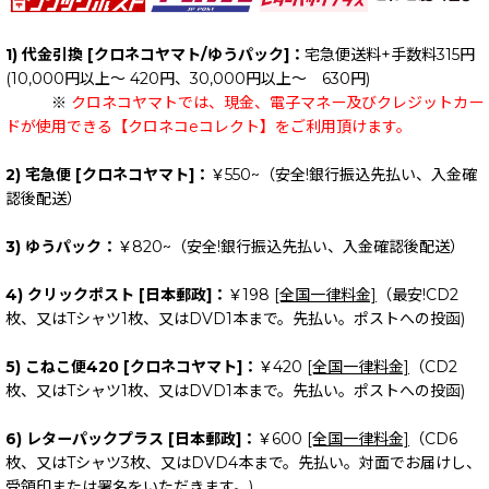
1) 代金引換 [クロネコヤマト/ゆうパック]：
宅急便送料+手数料315円
(10,000円以上～ 420円、30,000円以上～ 630円)
※
クロネコヤマトでは、現金、電子マネー及びクレジットカー
ドが使用できる【クロネコeコレクト】をご利用頂けます。
2) 宅急便 [クロネコヤマト]：
￥550~（安全!銀行振込先払い、入金確
認後配送）
3) ゆうパック：
￥820~（安全!銀行振込先払い、入金確認後配送）
4) クリックポスト [日本郵政]：
￥198
[全国一律料金]
（最安!CD2
枚、又はTシャツ1枚、又はDVD1本まで。先払い。ポストへの投函)
5) こねこ便420 [クロネコヤマト]：
￥420
[全国一律料金]
（CD2
枚、又はTシャツ1枚、又はDVD1本まで。先払い。ポストへの投函)
6) レターパックプラス [日本郵政]：
￥600
[全国一律料金]
（CD6
枚、又はTシャツ3枚、又はDVD4本まで。先払い。対面でお届けし、
受領印または署名をいただきます。)