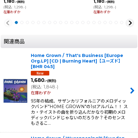
1,180
1,180
.-
.-
(税別)
(税別)
(
税込
:
1,298
)
(
税込
:
1,298
)
.-
.-
在庫わずか
在庫わずか
関連商品
Home Grown / That's Business [Europe
Org.LP] [CD | Burning Heart]【ユーズド】
[
BHR 045
]
1,680
.-
(税別)
(
税込
:
1,848
)
.-
在庫わずか
93年の結成、サザンカリフォルニアのメロディッ
クバンド"HOME GROWN"の1stアルバム！！ ス
カ・テイストの曲を折り込んだかなり初期のメロ
ディックバンドじゃないのだろうか？そのセンス
もさるこ…