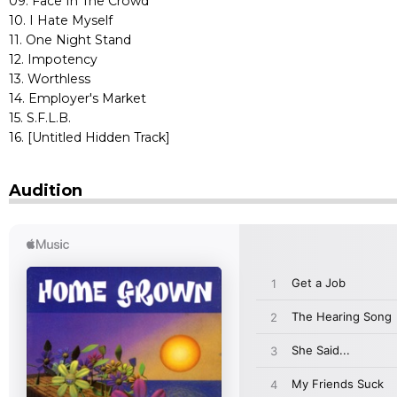
09. Face In The Crowd
10. I Hate Myself
11. One Night Stand
12. Impotency
13. Worthless
14. Employer's Market
15. S.F.L.B.
16. [Untitled Hidden Track]
Audition