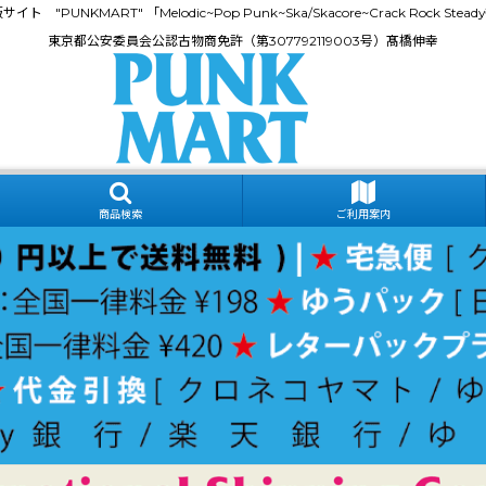
門通販サイト "PUNKMART" 「Melodic~Pop Punk~Ska/Skacore~Crack Rock
東京都公安委員会公認古物商免許（第307792119003号）髙橋伸幸
商品検索
ご利用案内