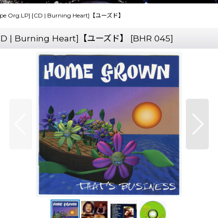
rope Org.LP] [CD | Burning Heart]【ユーズド】
 [CD | Burning Heart]【ユーズド】
[
BHR 045
]