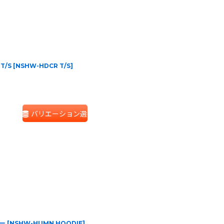
 T/S
[
NSHW-HDCR T/S
]
バリエーション選択
カー
[
NSHW-HUMN HOODIE
]