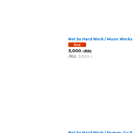
Not So Hard Work / Music Works
3,000
.-
(税別)
(
税込
:
3,300
)
.-
Not So Hard Work / Human パー