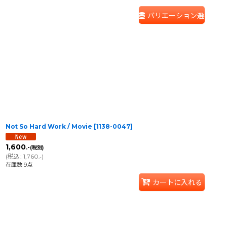
バリエーション選択
Not So Hard Work / Movie
[
1138-0047
]
1,600
.-
(税別)
(
税込
:
1,760
)
.-
在庫数 9点
カートに入れる