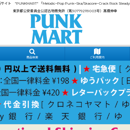
門通販サイト "PUNKMART" 「Melodic~Pop Punk~Ska/Skacore~Crack Rock
東京都公安委員会公認古物商免許（第307792119003号）髙橋伸幸
商品検索
ご利用案内