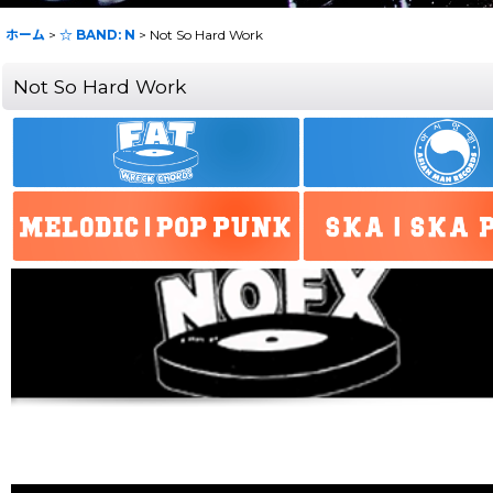
ホーム
>
☆ BAND: N
>
Not So Hard Work
Not So Hard Work