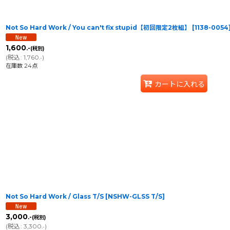
Not So Hard Work / You can't fix stupid【初回限定2枚組】
[
1138-0054
1,600
.-
(税別)
(
税込
:
1,760
)
.-
在庫数 24点
カートに入れる
Not So Hard Work / Glass T/S
[
NSHW-GLSS T/S
]
3,000
.-
(税別)
(
税込
:
3,300
)
.-