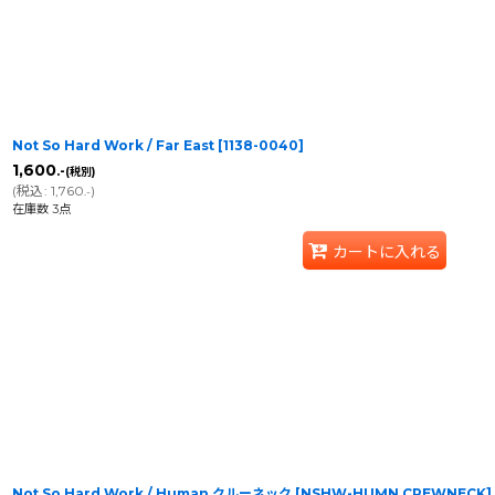
Not So Hard Work / Far East
[
1138-0040
]
1,600
.-
(税別)
(
税込
:
1,760
)
.-
在庫数 3点
カートに入れる
Not So Hard Work / Human クルーネック
[
NSHW-HUMN CREWNECK
]