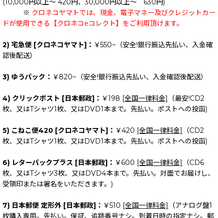
(10,000円以上～ 420円、30,000円以上～ 630円)
※
クロネコヤマトでは、現金、電子マネー及びクレジットカー
ドが使用できる【クロネコeコレクト】をご利用頂けます。
2) 宅急便 [クロネコヤマト]：
￥550~（安全!銀行振込先払い、入金確
認後配送）
3) ゆうパック：
￥820~（安全!銀行振込先払い、入金確認後配送）
4) クリックポスト [日本郵政]：
￥198
[全国一律料金]
（最安!CD2
枚、又はTシャツ1枚、又はDVD1本まで。先払い。ポストへの投函)
5) こねこ便420 [クロネコヤマト]：
￥420
[全国一律料金]
（CD2
枚、又はTシャツ1枚、又はDVD1本まで。先払い。ポストへの投函)
6) レターパックプラス [日本郵政]：
￥600
[全国一律料金]
（CD6
枚、又はTシャツ3枚、又はDVD4本まで。先払い。対面でお届けし、
受領印または署名をいただきます。)
7) 日本郵便 定形外 [日本郵政]：
￥510
[全国一律料金]
（アナログ盤1
枚購入専用。先払い。保証、追跡番号ナシ。到着日時の指定ナシ。郵