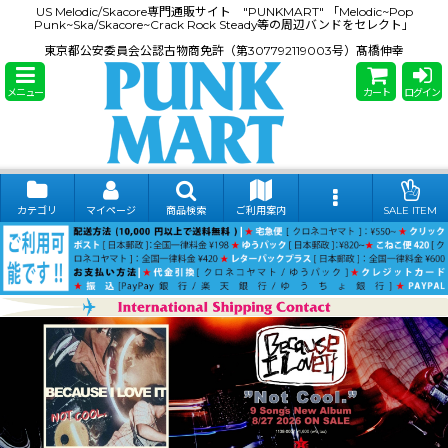
US Melodic/Skacore専門通販サイト "PUNKMART" 「Melodic~Pop
Punk~Ska/Skacore~Crack Rock Steady等の周辺バンドをセレクト」
東京都公安委員会公認古物商免許（第307792119003号）髙橋伸幸
メニュー
カート
ログイン
カテゴリ
マイページ
商品検索
ご利用案内
SALE ITEM