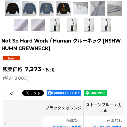
Not So Hard Work / Human クルーネック
[
NSHW-
HUMN CREWNECK
]
7,273
販売価格
:
.-
(税別)
(
税込
:
8,000
)
.-
Facebookでシェア
ストーンブルー x カ
ブラック x オレンジ
ーキ
在庫なし
在庫なし
L