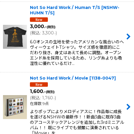
Not So Hard Work / Human T/S
[
NSHW-
HUMN T/S
]
3,000
.-
(税別)
(
税込
:
3,300
)
.-
6.0オンスの生地を使ったアメリカンな風合いのヘ
ヴィーウェイトTシャツ。サイズ感を徹底的にこ
だわり抜き、身丈はあえて長めに調整。オープン
エンド糸を採用しているため、リング糸よりも吸
湿性に優れているだけ…
Not So Hard Work / Movie
[
1138-0047
]
1,600
.-
(税別)
(
税込
:
1,760
)
.-
在庫数 9点
よりポップによりメロディアスに！作品毎に成長
を遂げるNSHWの最新作！！新曲3曲に既存3曲
のアコーステックアレンジを追加した3rdミニアル
バム！！ 既にライブでも頻繁に演奏されている
「Movie」を…