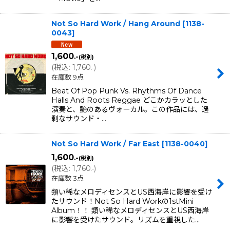
Not So Hard Work / Hang Around
[
1138-
0043
]
1,600
.-
(税別)
(
税込
:
1,760
)
.-
在庫数 9点
Beat Of Pop Punk Vs. Rhythms Of Dance
Halls And Roots Reggae どこかカラッとした
演奏と、艶のあるヴォーカル。この作品には、過
剰なサウンド・…
Not So Hard Work / Far East
[
1138-0040
]
1,600
.-
(税別)
(
税込
:
1,760
)
.-
在庫数 3点
類い稀なメロディセンスとUS西海岸に影響を受け
たサウンド！Not So Hard Workの1stMini
Album！！ 類い稀なメロディセンスとUS西海岸
に影響を受けたサウンド。リズムを重視した…