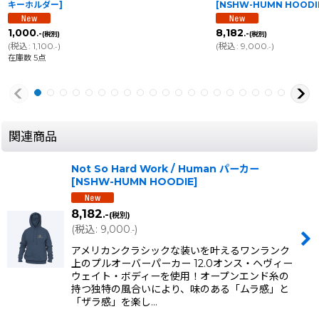
キーホルダー
]
[
NSHW-HUMN HOODI
1,000
8,182
.-
.-
(税別)
(税別)
(
税込
:
1,100
)
(
税込
:
9,000
)
.-
.-
在庫数 5点
関連商品
Not So Hard Work / Human パーカー
[
NSHW-HUMN HOODIE
]
8,182
.-
(税別)
(
税込
:
9,000
)
.-
アメリカンクラシックな装いを叶えるワンランク
上のプルオーバーパーカー 12.0オンス・ヘヴィー
ウェイト・ボディーを使用！オープンエンド糸の
持つ独特の風合いにより、味のある「ムラ感」と
「ザラ感」を楽し…