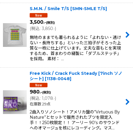
S.M.N. / Smile T/S
[
SMN-SMLE T/S
]
3,500
.-
(税別)
(
税込
:
3,850
)
.-
無地のままでも着られるように「よれない・透け
ない・長持ちする」といった三拍子がそろった上
質な一枚に仕上げています。丈夫な首もとを実現
するため、首まわりの縫製に「ダブルステッチ」
を採用。 素材： …
Free Kick / Crack Fuck Steady [7inch ソノ
シート]
[
1138-0048
]
980
.-
(税別)
(
税込
:
1,078
)
.-
在庫数 29点
2曲入りソノシート！アメリカ盤の“Virtuous By
Nature”とセットで販売されたブツを限定入
手！！250枚限定！！ アーリー 90's のサウンド
へのオマージュを核にレコーディング。マス…