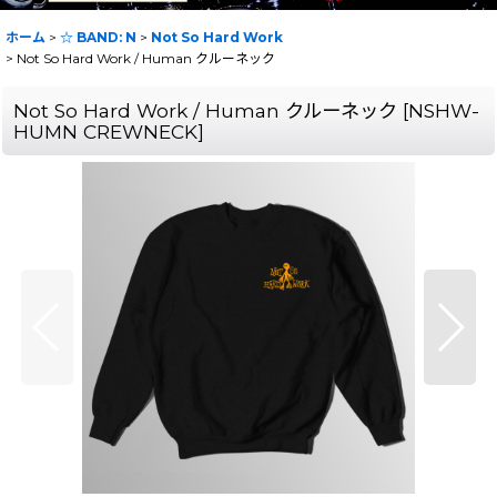
ホーム
>
☆ BAND: N
>
Not So Hard Work
>
Not So Hard Work / Human クルーネック
Not So Hard Work / Human クルーネック
[
NSHW-
HUMN CREWNECK
]