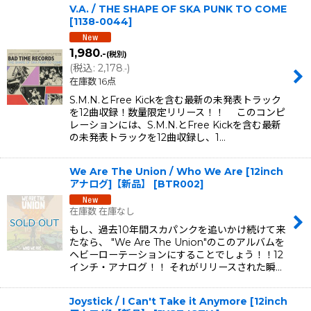
V.A. / THE SHAPE OF SKA PUNK TO COME
[
1138-0044
]
1,980
.-
(税別)
(
税込
:
2,178
)
.-
在庫数 16点
S.M.N.とFree Kickを含む最新の未発表トラック
を12曲収録！数量限定リリース！！ このコンピ
レーションには、S.M.N.とFree Kickを含む最新
の未発表トラックを12曲収録し、1…
We Are The Union / Who We Are [12inch
アナログ]【新品】
[
BTR002
]
在庫数 在庫なし
もし、過去10年間スカパンクを追いかけ続けて来
たなら、 "We Are The Union"のこのアルバムを
ヘビーローテーションにすることでしょう！！12
インチ・アナログ！！ それがリリースされた瞬…
Joystick / I Can't Take it Anymore [12inch