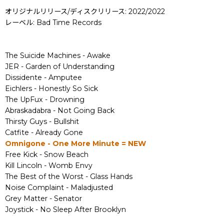
オリジナルリリース/ディスクリリース: 2022/2022
レーベル: Bad Time Records
The Suicide Machines - Awake
JER - Garden of Understanding
Dissidente - Amputee
Eichlers - Honestly So Sick
The UpFux - Drowning
Abraskadabra - Not Going Back
Thirsty Guys - Bullshit
Catfite - Already Gone
Omnigone - One More Minute = NEW
Free Kick - Snow Beach
Kill Lincoln - Womb Envy
The Best of the Worst - Glass Hands
Noise Complaint - Maladjusted
Grey Matter - Senator
Joystick - No Sleep After Brooklyn