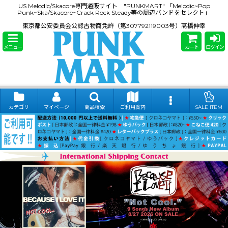
US Melodic/Skacore専門通販サイト "PUNKMART" 「Melodic~Pop
Punk~Ska/Skacore~Crack Rock Steady等の周辺バンドをセレクト」
東京都公安委員会公認古物商免許（第307792119003号）髙橋伸幸
メニュー
カート
ログイン
カテゴリ
マイページ
商品検索
ご利用案内
SALE ITEM