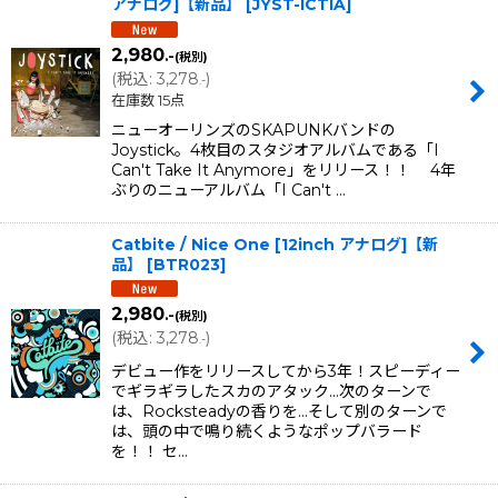
アナログ]【新品】
[
JYST-ICTIA
]
2,980
.-
(税別)
(
税込
:
3,278
)
.-
在庫数 15点
ニューオーリンズのSKAPUNKバンドの
Joystick。4枚目のスタジオアルバムである「I
Can't Take It Anymore」をリリース！！ 4年
ぶりのニューアルバム「I Can't …
Catbite / Nice One [12inch アナログ]【新
品】
[
BTR023
]
2,980
.-
(税別)
(
税込
:
3,278
)
.-
デビュー作をリリースしてから3年！スピーディー
でギラギラしたスカのアタック...次のターンで
は、Rocksteadyの香りを...そして別のターンで
は、頭の中で鳴り続くようなポップバラード
を！！ セ…