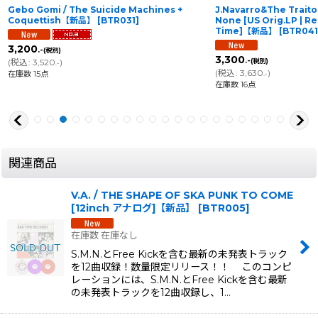
Gebo Gomi / The Suicide Machines +
J.Navarro&The Traitor
Coquettish【新品】
[
BTR031
]
None [US Orig.LP | Re
Time]【新品】
[
BTR041
3,200
.-
(税別)
3,300
.-
(
税込
:
3,520
)
(税別)
.-
(
税込
:
3,630
)
在庫数 15点
.-
在庫数 16点
関連商品
V.A. / THE SHAPE OF SKA PUNK TO COME
[12inch アナログ]【新品】
[
BTR005
]
在庫数 在庫なし
S.M.N.とFree Kickを含む最新の未発表トラック
を12曲収録！数量限定リリース！！ このコンピ
レーションには、S.M.N.とFree Kickを含む最新
の未発表トラックを12曲収録し、1…