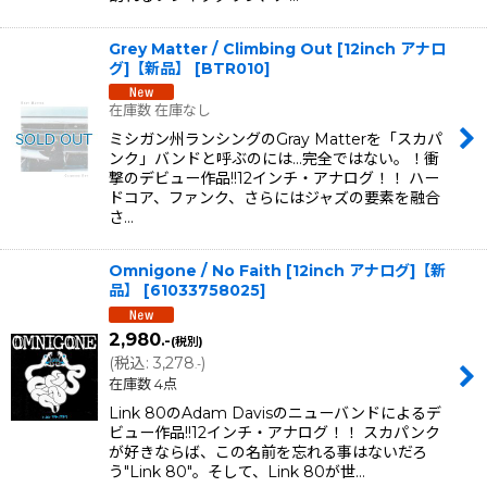
Grey Matter / Climbing Out [12inch アナロ
グ]【新品】
[
BTR010
]
在庫数 在庫なし
ミシガン州ランシングのGray Matterを「スカパ
ンク」バンドと呼ぶのには...完全ではない。！衝
撃のデビュー作品!!12インチ・アナログ！！ ハー
ドコア、ファンク、さらにはジャズの要素を融合
さ…
Omnigone / No Faith [12inch アナログ]【新
品】
[
61033758025
]
2,980
.-
(税別)
(
税込
:
3,278
)
.-
在庫数 4点
Link 80のAdam Davisのニューバンドによるデ
ビュー作品!!12インチ・アナログ！！ スカパンク
が好きならば、この名前を忘れる事はないだろ
う"Link 80"。そして、Link 80が世…