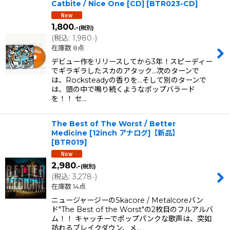
Catbite / Nice One [CD]
[
BTR023-CD
]
1,800
.-
(税別)
(
税込
:
1,980
)
.-
在庫数 8点
デビュー作をリリースしてから3年！スピーディー
でギラギラしたスカのアタック...次のターンで
は、Rocksteadyの香りを...そして別のターンで
は、頭の中で鳴り続くようなポップバラード
を！！ セ…
The Best of The Worst / Better
Medicine [12inch アナログ]【新品】
[
BTR019
]
2,980
.-
(税別)
(
税込
:
3,278
)
.-
在庫数 14点
ニュージャージーのSkacore / Metalcoreバン
ド"The Best of the Worst"の2枚目のフルアルバ
ム！！ キャッチーでポップパンクな歌声は、突如
訪れるブレイクダウン、メ…