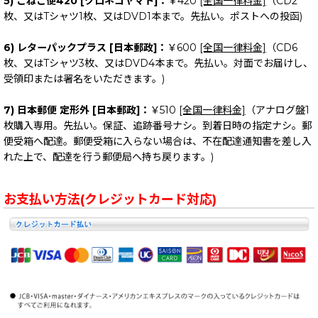
5) こねこ便420 [クロネコヤマト]：
￥420
[全国一律料金]
（CD2
枚、又はTシャツ1枚、又はDVD1本まで。先払い。ポストへの投函)
6) レターパックプラス [日本郵政]：
￥600
[全国一律料金]
（CD6
枚、又はTシャツ3枚、又はDVD4本まで。先払い。対面でお届けし、
受領印または署名をいただきます。)
7) 日本郵便 定形外 [日本郵政]：
￥510
[全国一律料金]
（アナログ盤1
枚購入専用。先払い。保証、追跡番号ナシ。到着日時の指定ナシ。郵
便受箱へ配達。郵便受箱に入らない場合は、不在配達通知書を差し入
れた上で、配達を行う郵便局へ持ち戻ります。)
お支払い方法(クレジットカード対応)