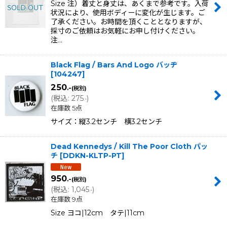
Size 注）着丈と身丈は、あくまで参考です。入荷
状況により、使用ボディーに変化が生じます。ご
了承ください。お時間を頂くこととなりますが、
採寸のご依頼はお気軽にお申し付けください。
注…
Black Flag / Bars And Logo バッヂ
[
104247
]
250
.-
(税別)
(
税込
:
275
)
.-
在庫数 5点
サイズ：縦3.2センチ 横3.2センチ
Dead Kennedys / Kill The Poor Cloth パッ
チ
[
DDKN-KLTP-PT
]
950
.-
(税別)
(
税込
:
1,045
)
.-
在庫数 9点
Size ヨコ|12cm タテ|11cm