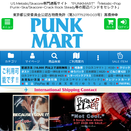
US Melodic/Skacore専門通販サイト "PUNKMART" 「Melodic~Pop
Punk~Ska/Skacore~Crack Rock Steady等の周辺バンドをセレクト」
東京都公安委員会公認古物商免許（第307792119003号）髙橋伸幸
メニュー
カート
ログイン
カテゴリ
マイページ
商品検索
ご利用案内
SALE ITEM