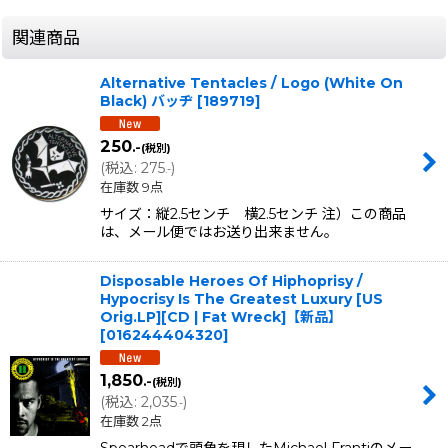
関連商品
Alternative Tentacles / Logo (White On
Black) バッヂ
[
189719
]
250
.-
(税別)
(
税込
:
275
)
.-
在庫数 9点
サイズ：縦2.5センチ 横2.5センチ 注）この商品
は、メール便ではお送り出来ません。
Disposable Heroes Of Hiphoprisy /
Hypocrisy Is The Greatest Luxury [US
Orig.LP][CD | Fat Wreck]【新品】
[
016244404320
]
1,850
.-
(税別)
(
税込
:
2,035
)
.-
在庫数 2点
Spearheadで頭角を現したMichael Frantiのメー