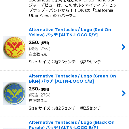
ジャーデビューは、このオルタネイティブ・ヒッ
プホップ・バンドから！！DK'sの「California
Uber Alles」のカバーを…
Alternative Tentacles / Logo (Red On
Yellow) バッヂ
[
ALTN-LOGO R/Y
]
250
.-
(税別)
(
税込
:
275
)
.-
在庫数 4点
Size サイズ：縦2.5センチ 横2.5センチ
Alternative Tentacles / Logo (Green On
Blue) バッヂ
[
ALTN-LOGO G/B
]
250
.-
(税別)
(
税込
:
275
)
.-
在庫数 3点
Size サイズ：縦2.5センチ 横2.5センチ
Alternative Tentacles / Logo (Black On
Purple) バッヂ
[
ALTN-LOGO B/P
]