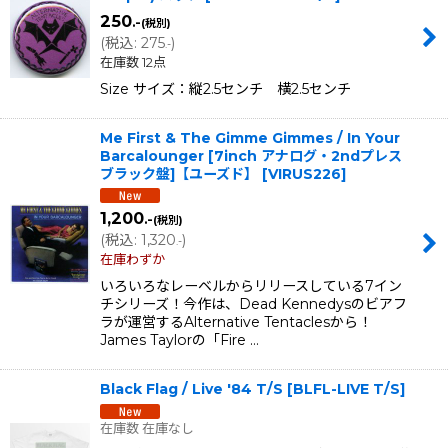
250
.-
(税別)
(
税込
:
275
)
.-
在庫数 12点
Size サイズ：縦2.5センチ 横2.5センチ
Me First & The Gimme Gimmes / In Your
Barcalounger [7inch アナログ・2ndプレス
ブラック盤]【ユーズド】
[
VIRUS226
]
1,200
.-
(税別)
(
税込
:
1,320
)
.-
在庫わずか
いろいろなレーベルからリリースしている7イン
チシリーズ！今作は、Dead Kennedysのビアフ
ラが運営するAlternative Tentaclesから！
James Taylorの「Fire …
Black Flag / Live '84 T/S
[
BLFL-LIVE T/S
]
在庫数 在庫なし