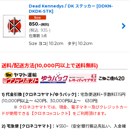
Dead Kennedys / DK ステッカー
[
DDKN-
DKDK-STK
]
850
.-
(税別)
(
税込
:
935
)
.-
在庫数 3点
Size ヨコ| 10.2cm タテ| 10.2cm
送料/配送方法(10,000円以上で送料無料)
1) 代金引換 [クロネコヤマト/ゆうパック]：
宅急便送料+手数料315円
(10,000円以上～ 420円、30,000円以上～ 630円)
※
クロネコヤマトでは、現金、電子マネー及びクレジットカー
ドが使用できる【クロネコeコレクト】をご利用頂けます。
2) 宅急便 [クロネコヤマト]：
￥550~（安全!銀行振込先払い、入金確