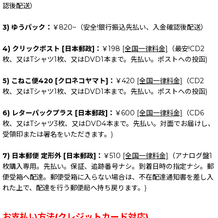
認後配送）
3) ゆうパック：
￥820~（安全!銀行振込先払い、入金確認後配送）
4) クリックポスト [日本郵政]：
￥198
[全国一律料金]
（最安!CD2
枚、又はTシャツ1枚、又はDVD1本まで。先払い。ポストへの投函)
5) こねこ便420 [クロネコヤマト]：
￥420
[全国一律料金]
（CD2
枚、又はTシャツ1枚、又はDVD1本まで。先払い。ポストへの投函)
6) レターパックプラス [日本郵政]：
￥600
[全国一律料金]
（CD6
枚、又はTシャツ3枚、又はDVD4本まで。先払い。対面でお届けし、
受領印または署名をいただきます。)
7) 日本郵便 定形外 [日本郵政]：
￥510
[全国一律料金]
（アナログ盤1
枚購入専用。先払い。保証、追跡番号ナシ。到着日時の指定ナシ。郵
便受箱へ配達。郵便受箱に入らない場合は、不在配達通知書を差し入
れた上で、配達を行う郵便局へ持ち戻ります。)
お支払い方法(クレジットカード対応)