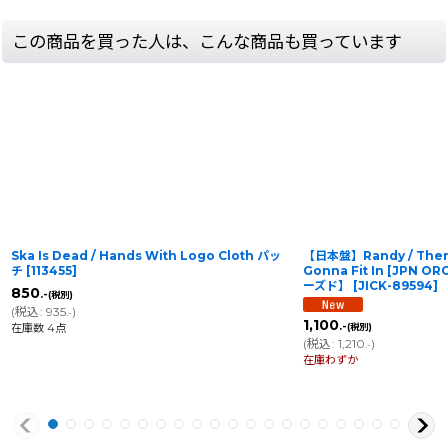
この商品を買った人は、こんな商品も買っています
Ska Is Dead / Hands With Logo Cloth パッ
【日本盤】Randy / There
チ
[
113455
]
Gonna Fit In [JPN OR
ーズド】
[
JICK-89594
]
850
.-
(税別)
(
税込
:
935
)
.-
1,100
.-
在庫数 4点
(税別)
(
税込
:
1,210
)
.-
在庫わずか