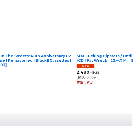
d In The Streets: 40th Anniversary LP
Star Fucking Hipsters / Unti
sue | Remastered | Black][Cassettes |
[CD | Fat Wreck]【ユーズド】
[
003
]
2,480
.-
(税別)
(
税込
:
2,728
)
.-
在庫わずか