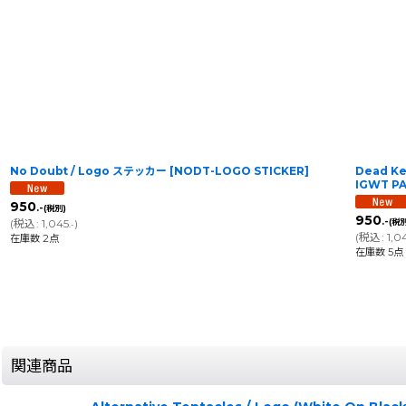
No Doubt / Logo ステッカー
[
NODT-LOGO STICKER
]
Dead Ke
IGWT P
950
.-
(税別)
950
.-
(
税込
:
1,045
)
(税別
.-
(
税込
:
1,0
在庫数 2点
在庫数 5点
関連商品