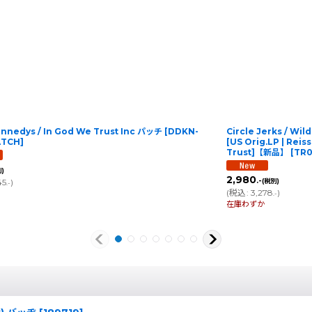
nnedys / In God We Trust Inc パッチ
[
DDKN-
Circle Jerks / Wil
ATCH
]
[US Orig.LP | Reis
Trust]【新品】
[
TR
)
2,980
.-
45
)
(税別)
.-
(
税込
:
3,278
)
.-
在庫わずか