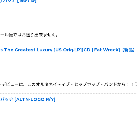
ck) バッヂ
[
189719
]
、メール便ではお送り出来ません。
 Is The Greatest Luxury [US Orig.LP][CD | Fat Wreck]【新品】
ージャーデビューは、このオルタネイティブ・ヒップホップ・バンドから！！DK'sの「C
w) バッヂ
[
ALTN-LOGO R/Y
]