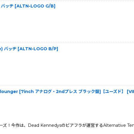
e) バッヂ
[
ALTN-LOGO G/B
]
le) バッヂ
[
ALTN-LOGO B/P
]
 Barcalounger [7inch アナログ・2ndプレス ブラック盤]【ユーズド】
[
V
ead Kennedysのビアフラが運営するAlternative Tentacles