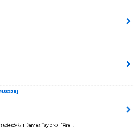
IRUS226
]
から！ James Taylorの「Fire …