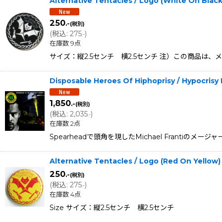
Alternative Tentacles / Logo (White On Bla
250
.-
(税別)
(
税込
:
275
)
.-
在庫数 9点
サイズ：縦2.5センチ 横2.5センチ 注）この商品は
Disposable Heroes Of Hiphoprisy / Hypocrisy
1,850
.-
(税別)
(
税込
:
2,035
)
.-
在庫数 2点
Spearheadで頭角を現したMichael Frantiのメ
Alternative Tentacles / Logo (Red On Yello
250
.-
(税別)
(
税込
:
275
)
.-
在庫数 4点
Size サイズ：縦2.5センチ 横2.5センチ