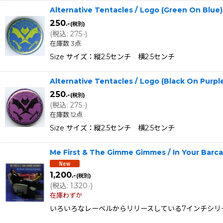
Alternative Tentacles / Logo (Green On Blu
250
.-
(税別)
(
税込
:
275
)
.-
在庫数 3点
Size サイズ：縦2.5センチ 横2.5センチ
Alternative Tentacles / Logo (Black On Purp
250
.-
(税別)
(
税込
:
275
)
.-
在庫数 12点
Size サイズ：縦2.5センチ 横2.5センチ
Me First & The Gimme Gimmes / In Your
1,200
.-
(税別)
(
税込
:
1,320
)
.-
在庫わずか
いろいろなレーベルからリリースしている7インチシリーズ！今作は、D