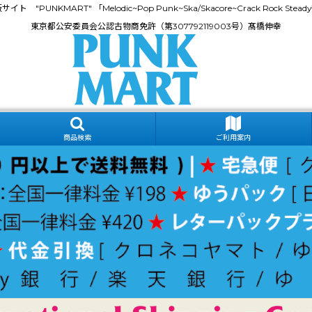
門通販サイト "PUNKMART" 「Melodic~Pop Punk~Ska/Skacore~Crack Rock
東京都公安委員会公認古物商免許（第307792119003号）髙橋伸幸
商品検索
ご利用案内