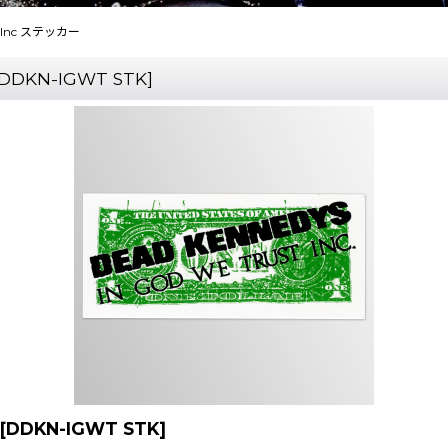
ust Inc ステッカー
DDKN-IGWT STK
]
[
DDKN-IGWT STK
]